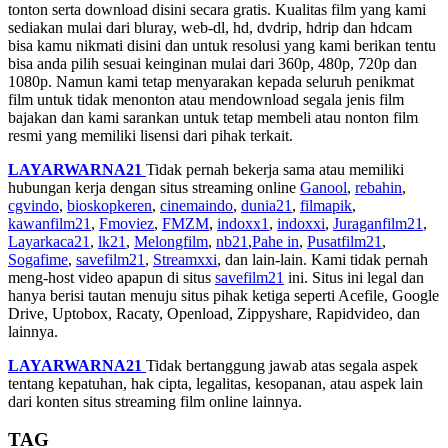
tonton serta download disini secara gratis. Kualitas film yang kami
sediakan mulai dari bluray, web-dl, hd, dvdrip, hdrip dan hdcam
bisa kamu nikmati disini dan untuk resolusi yang kami berikan tentu
bisa anda pilih sesuai keinginan mulai dari 360p, 480p, 720p dan
1080p. Namun kami tetap menyarakan kepada seluruh penikmat
film untuk tidak menonton atau mendownload segala jenis film
bajakan dan kami sarankan untuk tetap membeli atau nonton film
resmi yang memiliki lisensi dari pihak terkait.
LAYARWARNA21
Tidak pernah bekerja sama atau memiliki
hubungan kerja dengan situs streaming online
Ganool
,
rebahin
,
cgvindo
,
bioskopkeren
,
cinemaindo
,
dunia21
,
filmapik
,
kawanfilm21
,
Fmoviez
,
FMZM
,
indoxx1
,
indoxxi
,
Juraganfilm21
,
Layarkaca21
,
lk21
,
Melongfilm
,
nb21
,
Pahe in
,
Pusatfilm21
,
Sogafime
,
savefilm21
,
Streamxxi
, dan lain-lain. Kami tidak pernah
meng-host video apapun di situs
savefilm21
ini. Situs ini legal dan
hanya berisi tautan menuju situs pihak ketiga seperti Acefile, Google
Drive, Uptobox, Racaty, Openload, Zippyshare, Rapidvideo, dan
lainnya.
LAYARWARNA21
Tidak bertanggung jawab atas segala aspek
tentang kepatuhan, hak cipta, legalitas, kesopanan, atau aspek lain
dari konten situs streaming film online lainnya.
TAG