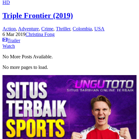
HD
Triple Frontier (2019)
Action
,
Adventure
,
Crime
,
Thriller
,
Colombia
,
USA
6 Mar 2019
Christina Fong
Trailer
Watch
No More Posts Available.
No more pages to load.