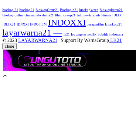
bioskop 21
bioskop21
BioskopGratis21
Bioskopin21
bioskopkeren
Bioskopkeren21
bioskop online
cinemaindo
dunia21
filmbioskop21
full movie
gratis
hitman
IDLIX
INDOXXI
IDLIX21
IDNXXI
INDOFILM
Juraganfilm
layarkaca21
layarwarna21 —
lk21
los angeles
netflix
Subtitle Indonesia
© 2023
LAYARWARNA21
| Support By WarnaGroup
LK21
close