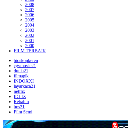
2008
2007
2006
2005
2004
2003
2002
2001
2000
FILM TERBAIK
bioskopkeren
cgvmovie21
dunia21
filmapik
INDOXXI
layarkaca21
netflix
IDLIX
Rebahin
bos21
Film Semi