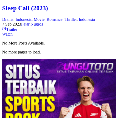
Sleep Call (2023)
Drama
,
Indonesia
,
Movie
,
Romance
,
Thriller
,
Indonesia
7 Sep 2023
Fajar Nugros
Trailer
Watch
No More Posts Available.
No more pages to load.