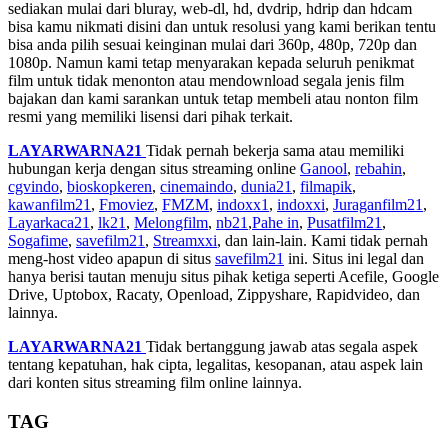
sediakan mulai dari bluray, web-dl, hd, dvdrip, hdrip dan hdcam
bisa kamu nikmati disini dan untuk resolusi yang kami berikan tentu
bisa anda pilih sesuai keinginan mulai dari 360p, 480p, 720p dan
1080p. Namun kami tetap menyarakan kepada seluruh penikmat
film untuk tidak menonton atau mendownload segala jenis film
bajakan dan kami sarankan untuk tetap membeli atau nonton film
resmi yang memiliki lisensi dari pihak terkait.
LAYARWARNA21
Tidak pernah bekerja sama atau memiliki
hubungan kerja dengan situs streaming online
Ganool
,
rebahin
,
cgvindo
,
bioskopkeren
,
cinemaindo
,
dunia21
,
filmapik
,
kawanfilm21
,
Fmoviez
,
FMZM
,
indoxx1
,
indoxxi
,
Juraganfilm21
,
Layarkaca21
,
lk21
,
Melongfilm
,
nb21
,
Pahe in
,
Pusatfilm21
,
Sogafime
,
savefilm21
,
Streamxxi
, dan lain-lain. Kami tidak pernah
meng-host video apapun di situs
savefilm21
ini. Situs ini legal dan
hanya berisi tautan menuju situs pihak ketiga seperti Acefile, Google
Drive, Uptobox, Racaty, Openload, Zippyshare, Rapidvideo, dan
lainnya.
LAYARWARNA21
Tidak bertanggung jawab atas segala aspek
tentang kepatuhan, hak cipta, legalitas, kesopanan, atau aspek lain
dari konten situs streaming film online lainnya.
TAG