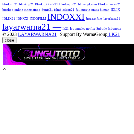
bioskop 21
bioskop21
BioskopGratis21
Bioskopin21
bioskopkeren
Bioskopkeren21
bioskop online
cinemaindo
dunia21
filmbioskop21
full movie
gratis
hitman
IDLIX
INDOXXI
IDLIX21
IDNXXI
INDOFILM
Juraganfilm
layarkaca21
layarwarna21 —
lk21
los angeles
netflix
Subtitle Indonesia
© 2023
LAYARWARNA21
| Support By WarnaGroup
LK21
close