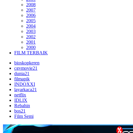
2008
2007
2006
2005
2004
2003
2002
2001
2000
FILM TERBAIK
bioskopkeren
cgvmovie21
dunia21
filmapik
INDOXXI
layarkaca21
netflix
IDLIX
Rebahin
bos21
Film Semi