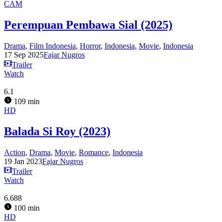
CAM
Perempuan Pembawa Sial (2025)
Drama
,
Film Indonesia
,
Horror
,
Indonesia
,
Movie
,
Indonesia
17 Sep 2025
Fajar Nugros
Trailer
Watch
6.1
109 min
HD
Balada Si Roy (2023)
Action
,
Drama
,
Movie
,
Romance
,
Indonesia
19 Jan 2023
Fajar Nugros
Trailer
Watch
6.688
100 min
HD