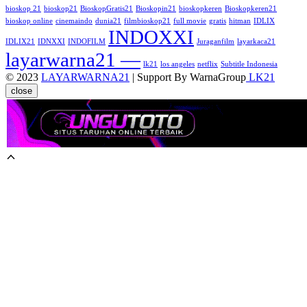
bioskop 21
bioskop21
BioskopGratis21
Bioskopin21
bioskopkeren
Bioskopkeren21
bioskop online
cinemaindo
dunia21
filmbioskop21
full movie
gratis
hitman
IDLIX
INDOXXI
IDLIX21
IDNXXI
INDOFILM
Juraganfilm
layarkaca21
layarwarna21 —
lk21
los angeles
netflix
Subtitle Indonesia
© 2023
LAYARWARNA21
| Support By WarnaGroup
LK21
close