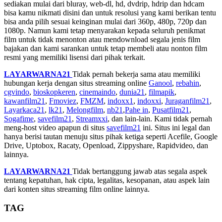
sediakan mulai dari bluray, web-dl, hd, dvdrip, hdrip dan hdcam
bisa kamu nikmati disini dan untuk resolusi yang kami berikan tentu
bisa anda pilih sesuai keinginan mulai dari 360p, 480p, 720p dan
1080p. Namun kami tetap menyarakan kepada seluruh penikmat
film untuk tidak menonton atau mendownload segala jenis film
bajakan dan kami sarankan untuk tetap membeli atau nonton film
resmi yang memiliki lisensi dari pihak terkait.
LAYARWARNA21
Tidak pernah bekerja sama atau memiliki
hubungan kerja dengan situs streaming online
Ganool
,
rebahin
,
cgvindo
,
bioskopkeren
,
cinemaindo
,
dunia21
,
filmapik
,
kawanfilm21
,
Fmoviez
,
FMZM
,
indoxx1
,
indoxxi
,
Juraganfilm21
,
Layarkaca21
,
lk21
,
Melongfilm
,
nb21
,
Pahe in
,
Pusatfilm21
,
Sogafime
,
savefilm21
,
Streamxxi
, dan lain-lain. Kami tidak pernah
meng-host video apapun di situs
savefilm21
ini. Situs ini legal dan
hanya berisi tautan menuju situs pihak ketiga seperti Acefile, Google
Drive, Uptobox, Racaty, Openload, Zippyshare, Rapidvideo, dan
lainnya.
LAYARWARNA21
Tidak bertanggung jawab atas segala aspek
tentang kepatuhan, hak cipta, legalitas, kesopanan, atau aspek lain
dari konten situs streaming film online lainnya.
TAG