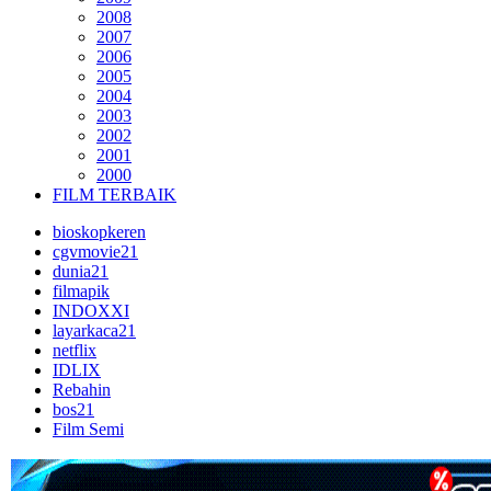
2008
2007
2006
2005
2004
2003
2002
2001
2000
FILM TERBAIK
bioskopkeren
cgvmovie21
dunia21
filmapik
INDOXXI
layarkaca21
netflix
IDLIX
Rebahin
bos21
Film Semi