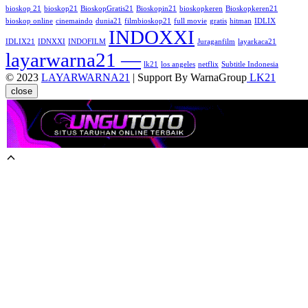
bioskop 21
bioskop21
BioskopGratis21
Bioskopin21
bioskopkeren
Bioskopkeren21
bioskop online
cinemaindo
dunia21
filmbioskop21
full movie
gratis
hitman
IDLIX
INDOXXI
IDLIX21
IDNXXI
INDOFILM
Juraganfilm
layarkaca21
layarwarna21 —
lk21
los angeles
netflix
Subtitle Indonesia
© 2023
LAYARWARNA21
| Support By WarnaGroup
LK21
close