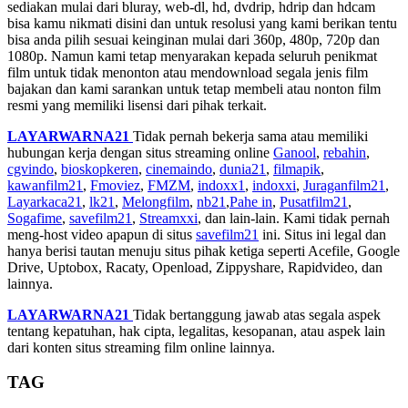
sediakan mulai dari bluray, web-dl, hd, dvdrip, hdrip dan hdcam
bisa kamu nikmati disini dan untuk resolusi yang kami berikan tentu
bisa anda pilih sesuai keinginan mulai dari 360p, 480p, 720p dan
1080p. Namun kami tetap menyarakan kepada seluruh penikmat
film untuk tidak menonton atau mendownload segala jenis film
bajakan dan kami sarankan untuk tetap membeli atau nonton film
resmi yang memiliki lisensi dari pihak terkait.
LAYARWARNA21
Tidak pernah bekerja sama atau memiliki
hubungan kerja dengan situs streaming online
Ganool
,
rebahin
,
cgvindo
,
bioskopkeren
,
cinemaindo
,
dunia21
,
filmapik
,
kawanfilm21
,
Fmoviez
,
FMZM
,
indoxx1
,
indoxxi
,
Juraganfilm21
,
Layarkaca21
,
lk21
,
Melongfilm
,
nb21
,
Pahe in
,
Pusatfilm21
,
Sogafime
,
savefilm21
,
Streamxxi
, dan lain-lain. Kami tidak pernah
meng-host video apapun di situs
savefilm21
ini. Situs ini legal dan
hanya berisi tautan menuju situs pihak ketiga seperti Acefile, Google
Drive, Uptobox, Racaty, Openload, Zippyshare, Rapidvideo, dan
lainnya.
LAYARWARNA21
Tidak bertanggung jawab atas segala aspek
tentang kepatuhan, hak cipta, legalitas, kesopanan, atau aspek lain
dari konten situs streaming film online lainnya.
TAG