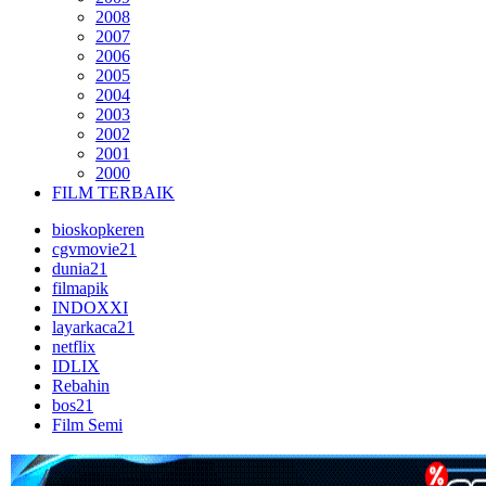
2008
2007
2006
2005
2004
2003
2002
2001
2000
FILM TERBAIK
bioskopkeren
cgvmovie21
dunia21
filmapik
INDOXXI
layarkaca21
netflix
IDLIX
Rebahin
bos21
Film Semi