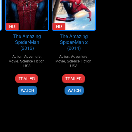
HD
HD
The Amazing
The Amazing
Spider-Man
Spider-Man 2
(2012)
(2014)
Action
,
Adventure
,
Action
,
Adventure
,
Movie
,
Science Fiction
,
Movie
,
Science Fiction
,
USA
USA
23
Marc
16
Marc
TRAILER
TRAILER
Jun
Webb
Apr
Webb
2012
2014
WATCH
WATCH