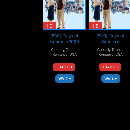
HD
HD
(500) Days of
(500) Days of
Summer (2009)
Summer
Comedy
,
Drama
,
Comedy
,
Drama
,
Romance
,
USA
Romance
,
USA
17
Marc
17
Marc
TRAILER
TRAILER
Jul
Webb
Jul
Webb
2009
2009
WATCH
WATCH