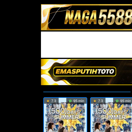
7.3
95 min
7.3
95 min