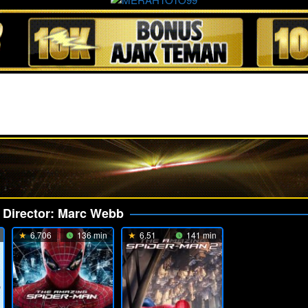
Director:
Marc Webb
6.706
136 min
6.51
141 min