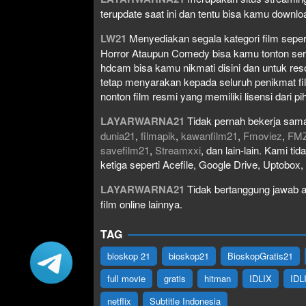
terupdate saat ini dan tentu bisa kamu down
LW21
Menyediakan segala kategori film seperti 
Horror Ataupun Comedy bisa kamu tonton serta 
hdcam bisa kamu nikmati disini dan untuk res
tetap menyarakan kepada seluruh penikmat fi
nonton film resmi yang memiliki lisensi dari pih
LAYARWARNA21
Tidak pernah bekerja sama
dunia21
,
filmapik
,
kawanfilm21
,
Fmoviez
,
FM
savefilm21
,
Streamxxi
, dan lain-lain. Kami t
ketiga seperti Acefile, Google Drive, Uptobox
LAYARWARNA21
Tidak bertanggung jawab at
film online lainnya.
TAG
bioskop 21
bioskop21
BioskopGratis21
full movie
gratis
hitman
IDLIX
IDL
netflix
Subtitle Indonesia