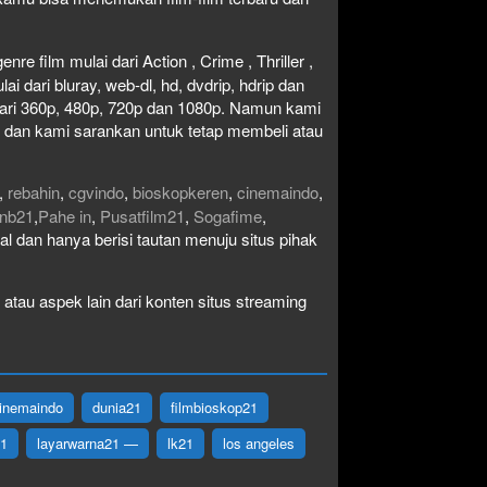
re film mulai dari Action , Crime , Thriller ,
 dari bluray, web-dl, hd, dvdrip, hdrip dan
i dari 360p, 480p, 720p dan 1080p. Namun kami
n dan kami sarankan untuk tetap membeli atau
,
rebahin
,
cgvindo
,
bioskopkeren
,
cinemaindo
,
nb21
,
Pahe in
,
Pusatfilm21
,
Sogafime
,
egal dan hanya berisi tautan menuju situs pihak
atau aspek lain dari konten situs streaming
inemaindo
dunia21
filmbioskop21
21
layarwarna21 —
lk21
los angeles