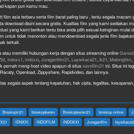
load kapan pun kamu mau.
film asia terbaru serta film barat paling baru , tentu segala macam gen
download disini secara gratis. Kualitas film yang kami sediakan mulai
olusi yang kami berikan tentu bisa anda pilih sesuai keinginan mula
lm untuk tidak menonton atau mendownload segala jenis film bajaka
ak terkait.
 atau memiliki hubungan kerja dengan situs streaming online
Ganool
ZM
,
indoxx1
,
indoxxi
,
Juraganfilm21
,
Layarkaca21
,
lk21
,
Melongfilm
,
idak pernah meng-host video apapun di situs
savefilm21
ini. Situs ini l
, Racaty, Openload, Zippyshare, Rapidvideo, dan lainnya.
as segala aspek tentang kepatuhan, hak cipta, legalitas, kesopanan, 
Bioskopin21
bioskopkeren
Bioskopkeren21
bioskop online
c
IX21
IDNXXI
INDOFILM
INDOXXI
Juraganfilm
layarkaca