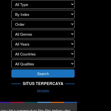
SITUS TERPERCAYA
birutoto
1 kamu bisa menemukan film-film terbaru dan