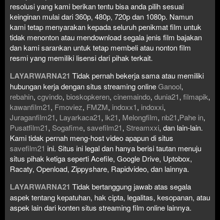
resolusi yang kami berikan tentu bisa anda pilih sesuai
keinginan mulai dari 360p, 480p, 720p dan 1080p. Namun
kami tetap menyarakan kepada seluruh penikmat film untuk
tidak menonton atau mendownload segala jenis film bajakan
dan kami sarankan untuk tetap membeli atau nonton film
resmi yang memiliki lisensi dari pihak terkait.
LAYARWARNA21
Tidak pernah bekerja sama atau memiliki
hubungan kerja dengan situs streaming online
Ganool
,
rebahin
,
cgvindo
,
bioskopkeren
,
cinemaindo
,
dunia21
,
filmapik
,
kawanfilm21
,
Fmoviez
,
FMZM
,
indoxx1
,
indoxxi
,
Juraganfilm21
,
Layarkaca21
,
lk21
,
Melongfilm
,
nb21
,
Pahe in
,
Pusatfilm21
,
Sogafime
,
savefilm21
,
Streamxxi
, dan lain-lain.
Kami tidak pernah meng-host video apapun di situs
savefilm21
ini. Situs ini legal dan hanya berisi tautan menuju
situs pihak ketiga seperti Acefile, Google Drive, Uptobox,
Racaty, Openload, Zippyshare, Rapidvideo, dan lainnya.
LAYARWARNA21
Tidak bertanggung jawab atas segala
aspek tentang kepatuhan, hak cipta, legalitas, kesopanan, atau
aspek lain dari konten situs streaming film online lainnya.