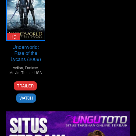
HD
Underworld:
Rise of the
Lycans (2009)
Action
,
Fantasy
,
Movie
,
Thriller
,
USA
22
Patrick
TRAILER
Jan
Tatopoulos
2009
WATCH