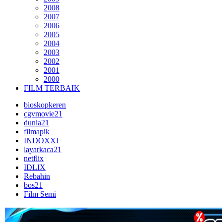
2008
2007
2006
2005
2004
2003
2002
2001
2000
FILM TERBAIK
bioskopkeren
cgvmovie21
dunia21
filmapik
INDOXXI
layarkaca21
netflix
IDLIX
Rebahin
bos21
Film Semi