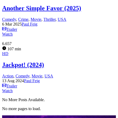
Another Simple Favor (2025)
Comedy
,
Crime
,
Movie
,
Thriller
,
USA
6 Mar 2025
Paul Feig
Trailer
Watch
6.657
107 min
HD
Jackpot! (2024)
Action
,
Comedy
,
Movie
,
USA
13 Aug 2024
Paul Feig
Trailer
Watch
No More Posts Available.
No more pages to load.