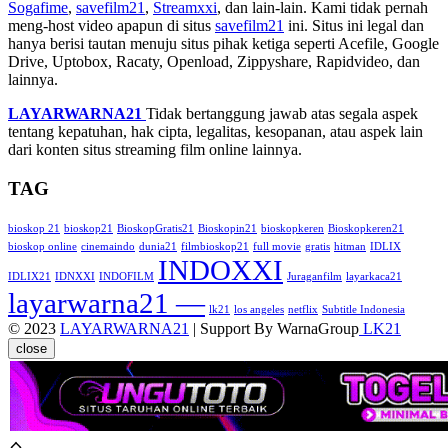
Sogafime
,
savefilm21
,
Streamxxi
, dan lain-lain. Kami tidak pernah
meng-host video apapun di situs
savefilm21
ini. Situs ini legal dan
hanya berisi tautan menuju situs pihak ketiga seperti Acefile, Google
Drive, Uptobox, Racaty, Openload, Zippyshare, Rapidvideo, dan
lainnya.
LAYARWARNA21
Tidak bertanggung jawab atas segala aspek
tentang kepatuhan, hak cipta, legalitas, kesopanan, atau aspek lain
dari konten situs streaming film online lainnya.
TAG
bioskop 21
bioskop21
BioskopGratis21
Bioskopin21
bioskopkeren
Bioskopkeren21
bioskop online
cinemaindo
dunia21
filmbioskop21
full movie
gratis
hitman
IDLIX
INDOXXI
IDLIX21
IDNXXI
INDOFILM
Juraganfilm
layarkaca21
layarwarna21 —
lk21
los angeles
netflix
Subtitle Indonesia
© 2023
LAYARWARNA21
| Support By WarnaGroup
LK21
close