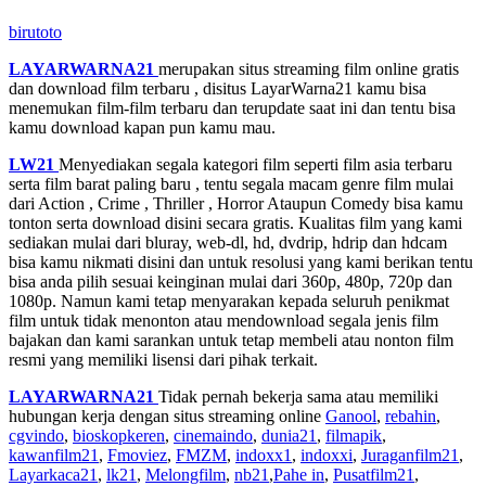
birutoto
LAYARWARNA21
merupakan situs streaming film online gratis
dan download film terbaru , disitus LayarWarna21 kamu bisa
menemukan film-film terbaru dan terupdate saat ini dan tentu bisa
kamu download kapan pun kamu mau.
LW21
Menyediakan segala kategori film seperti film asia terbaru
serta film barat paling baru , tentu segala macam genre film mulai
dari Action , Crime , Thriller , Horror Ataupun Comedy bisa kamu
tonton serta download disini secara gratis. Kualitas film yang kami
sediakan mulai dari bluray, web-dl, hd, dvdrip, hdrip dan hdcam
bisa kamu nikmati disini dan untuk resolusi yang kami berikan tentu
bisa anda pilih sesuai keinginan mulai dari 360p, 480p, 720p dan
1080p. Namun kami tetap menyarakan kepada seluruh penikmat
film untuk tidak menonton atau mendownload segala jenis film
bajakan dan kami sarankan untuk tetap membeli atau nonton film
resmi yang memiliki lisensi dari pihak terkait.
LAYARWARNA21
Tidak pernah bekerja sama atau memiliki
hubungan kerja dengan situs streaming online
Ganool
,
rebahin
,
cgvindo
,
bioskopkeren
,
cinemaindo
,
dunia21
,
filmapik
,
kawanfilm21
,
Fmoviez
,
FMZM
,
indoxx1
,
indoxxi
,
Juraganfilm21
,
Layarkaca21
,
lk21
,
Melongfilm
,
nb21
,
Pahe in
,
Pusatfilm21
,