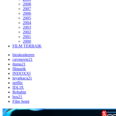
2008
2007
2006
2005
2004
2003
2002
2001
2000
FILM TERBAIK
bioskopkeren
cgvmovie21
dunia21
filmapik
INDOXXI
layarkaca21
netflix
IDLIX
Rebahin
bos21
Film Semi