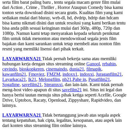
serta film barat paling baru , tentu segala macam genre film mulai
dari Action , Crime , Thriller , Horror Ataupun Comedy bisa kamu
tonton serta download disini secara gratis. Kualitas film yang kami
sediakan mulai dari bluray, web-dl, hd, dvdrip, hdrip dan hdcam
bisa kamu nikmati disini dan untuk resolusi yang kami berikan tentu
bisa anda pilih sesuai keinginan mulai dari 360p, 480p, 720p dan
1080p. Namun kami tetap menyarakan kepada seluruh penikmat
film untuk tidak menonton atau mendownload segala jenis film
bajakan dan kami sarankan untuk tetap membeli atau nonton film
resmi yang memiliki lisensi dari pihak terkait.
LAYARWARNA21
Tidak pernah bekerja sama atau memiliki
hubungan kerja dengan situs streaming online
Ganool
,
rebahin
,
cgvindo
,
bioskopkeren
,
cinemaindo
,
dunia21
,
filmapik
,
kawanfilm21
,
Fmoviez
,
FMZM
,
indoxx1
,
indoxxi
,
Juraganfilm21
,
Layarkaca21
,
lk21
,
Melongfilm
,
nb21
,
Pahe in
,
Pusatfilm21
,
Sogafime
,
savefilm21
,
Streamxxi
, dan lain-lain. Kami tidak pernah
meng-host video apapun di situs
savefilm21
ini. Situs ini legal dan
hanya berisi tautan menuju situs pihak ketiga seperti Acefile, Google
Drive, Uptobox, Racaty, Openload, Zippyshare, Rapidvideo, dan
lainnya.
LAYARWARNA21
Tidak bertanggung jawab atas segala aspek
tentang kepatuhan, hak cipta, legalitas, kesopanan, atau aspek lain
dari konten situs streaming film online lainnya.