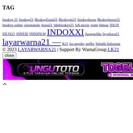
TAG
bioskop 21
bioskop21
BioskopGratis21
Bioskopin21
bioskopkeren
Bioskopkeren21
bioskop online
cinemaindo
dunia21
filmbioskop21
full movie
gratis
hitman
IDLIX
INDOXXI
IDLIX21
IDNXXI
INDOFILM
Juraganfilm
layarkaca21
layarwarna21 —
lk21
los angeles
netflix
Subtitle Indonesia
© 2023
LAYARWARNA21
| Support By WarnaGroup
LK21
close