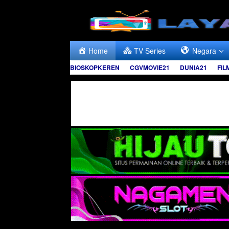
Skip
to
content
Home
TV Series
Negara
BIOSKOPKEREN
CGVMOVIE21
DUNIA21
FIL