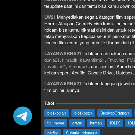
terupdate saat ini dan tentu bisa kamu down
LW21
Menyediakan segala kategori film seperti 
Horror Ataupun Comedy bisa kamu tonton serta 
hdcam bisa kamu nikmati disini dan untuk res
tetap menyarakan kepada seluruh penikmat fi
nonton film resmi yang memiliki lisensi dari pih
LAYARWARNA21
Tidak pernah bekerja sama
dunia21
,
filmapik
,
kawanfilm21
,
Fmoviez
,
FM
savefilm21
,
Streamxxi
, dan lain-lain. Kami t
ketiga seperti Acefile, Google Drive, Uptobox
LAYARWARNA21
Tidak bertanggung jawab at
film online lainnya.
TAG
bioskop 21
bioskop21
BioskopGratis21
full movie
gratis
hitman
IDLIX
IDL
netflix
Subtitle Indonesia