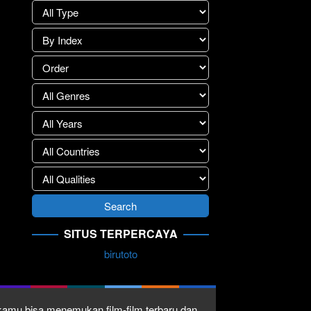
SITUS TERPERCAYA
birutoto
1 kamu bisa menemukan film-film terbaru dan