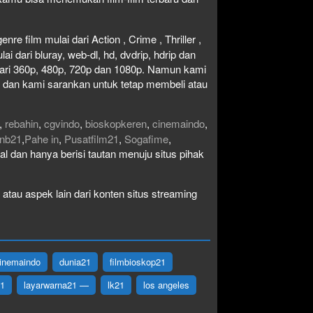
re film mulai dari Action , Crime , Thriller ,
 dari bluray, web-dl, hd, dvdrip, hdrip dan
i dari 360p, 480p, 720p dan 1080p. Namun kami
n dan kami sarankan untuk tetap membeli atau
,
rebahin
,
cgvindo
,
bioskopkeren
,
cinemaindo
,
nb21
,
Pahe in
,
Pusatfilm21
,
Sogafime
,
egal dan hanya berisi tautan menuju situs pihak
atau aspek lain dari konten situs streaming
inemaindo
dunia21
filmbioskop21
21
layarwarna21 —
lk21
los angeles