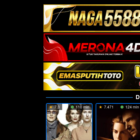
D
7.3
110 min
7.471
124 min