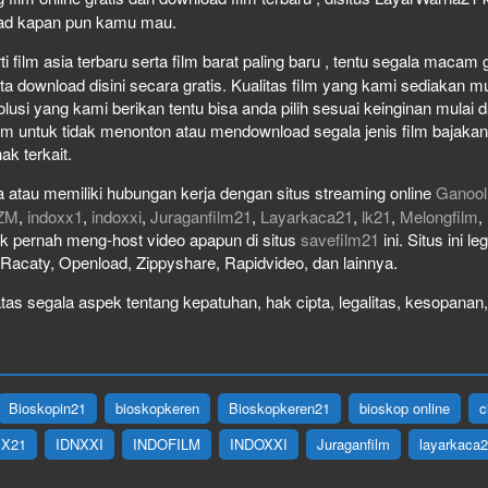
load kapan pun kamu mau.
film asia terbaru serta film barat paling baru , tentu segala macam gen
download disini secara gratis. Kualitas film yang kami sediakan mulai
olusi yang kami berikan tentu bisa anda pilih sesuai keinginan mula
lm untuk tidak menonton atau mendownload segala jenis film bajaka
ak terkait.
 atau memiliki hubungan kerja dengan situs streaming online
Ganool
ZM
,
indoxx1
,
indoxxi
,
Juraganfilm21
,
Layarkaca21
,
lk21
,
Melongfilm
,
idak pernah meng-host video apapun di situs
savefilm21
ini. Situs ini l
, Racaty, Openload, Zippyshare, Rapidvideo, dan lainnya.
as segala aspek tentang kepatuhan, hak cipta, legalitas, kesopanan, 
Bioskopin21
bioskopkeren
Bioskopkeren21
bioskop online
c
IX21
IDNXXI
INDOFILM
INDOXXI
Juraganfilm
layarkaca