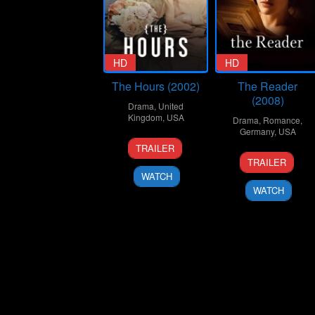
HD
HD
The Hours (2002)
The Reader
(2008)
Drama
,
United
Kingdom
,
USA
Drama
,
Romance
,
Germany
,
USA
27
Stephen
TRAILER
10
Stephen
Dec
Daldry
TRAILER
Dec
Daldry
2002
WATCH
2008
WATCH