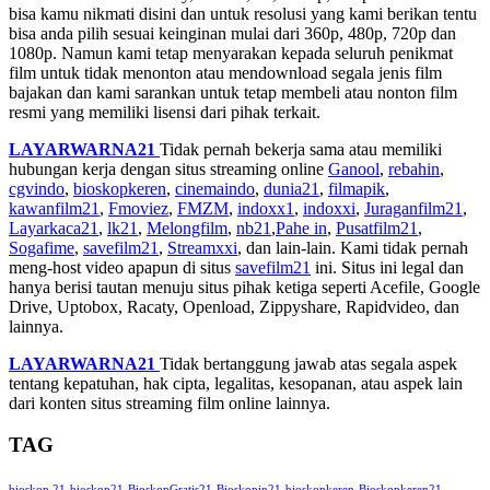
bisa kamu nikmati disini dan untuk resolusi yang kami berikan tentu
bisa anda pilih sesuai keinginan mulai dari 360p, 480p, 720p dan
1080p. Namun kami tetap menyarakan kepada seluruh penikmat
film untuk tidak menonton atau mendownload segala jenis film
bajakan dan kami sarankan untuk tetap membeli atau nonton film
resmi yang memiliki lisensi dari pihak terkait.
LAYARWARNA21
Tidak pernah bekerja sama atau memiliki
hubungan kerja dengan situs streaming online
Ganool
,
rebahin
,
cgvindo
,
bioskopkeren
,
cinemaindo
,
dunia21
,
filmapik
,
kawanfilm21
,
Fmoviez
,
FMZM
,
indoxx1
,
indoxxi
,
Juraganfilm21
,
Layarkaca21
,
lk21
,
Melongfilm
,
nb21
,
Pahe in
,
Pusatfilm21
,
Sogafime
,
savefilm21
,
Streamxxi
, dan lain-lain. Kami tidak pernah
meng-host video apapun di situs
savefilm21
ini. Situs ini legal dan
hanya berisi tautan menuju situs pihak ketiga seperti Acefile, Google
Drive, Uptobox, Racaty, Openload, Zippyshare, Rapidvideo, dan
lainnya.
LAYARWARNA21
Tidak bertanggung jawab atas segala aspek
tentang kepatuhan, hak cipta, legalitas, kesopanan, atau aspek lain
dari konten situs streaming film online lainnya.
TAG
bioskop 21
bioskop21
BioskopGratis21
Bioskopin21
bioskopkeren
Bioskopkeren21