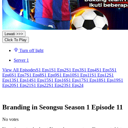
Lewati >>>
Click To Play
Turn off light
Server 1
View All Episodes
S1 Eps1
S1 Eps2
S1 Eps3
S1 Eps4
S1 Eps5
S1
Eps6
S1 Eps7
S1 Eps8
S1 Eps9
S1 Eps10
S1 Eps11
S1 Eps12
S1
Eps13
S1 Eps14
S1 Eps15
S1 Eps16
S1 Eps17
S1 Eps18
S1 Eps19
S1
Eps20
S1 Eps21
S1 Eps22
S1 Eps23
S1 Eps24
Branding in Seongsu Season 1 Episode 11
No votes