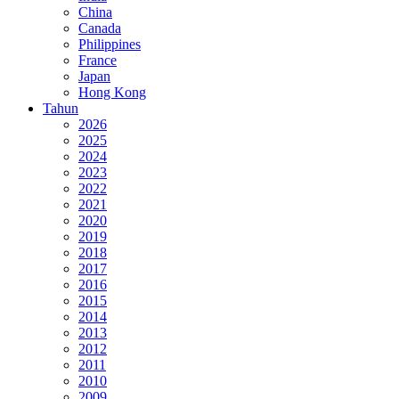
China
Canada
Philippines
France
Japan
Hong Kong
Tahun
2026
2025
2024
2023
2022
2021
2020
2019
2018
2017
2016
2015
2014
2013
2012
2011
2010
2009