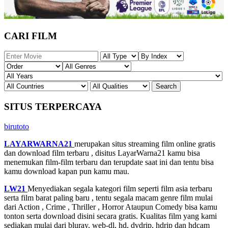
CARI FILM
SITUS TERPERCAYA
birutoto
LAYARWARNA21
merupakan situs streaming film online gratis
dan download film terbaru , disitus LayarWarna21 kamu bisa
menemukan film-film terbaru dan terupdate saat ini dan tentu bisa
kamu download kapan pun kamu mau.
LW21
Menyediakan segala kategori film seperti film asia terbaru
serta film barat paling baru , tentu segala macam genre film mulai
dari Action , Crime , Thriller , Horror Ataupun Comedy bisa kamu
tonton serta download disini secara gratis. Kualitas film yang kami
sediakan mulai dari bluray, web-dl, hd, dvdrip, hdrip dan hdcam