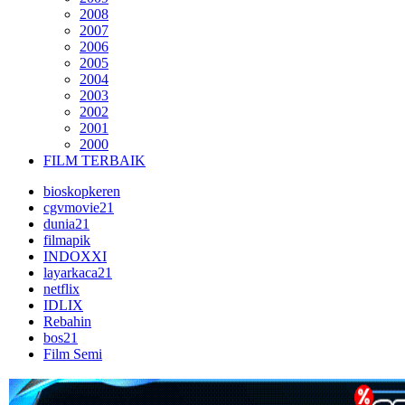
2008
2007
2006
2005
2004
2003
2002
2001
2000
FILM TERBAIK
bioskopkeren
cgvmovie21
dunia21
filmapik
INDOXXI
layarkaca21
netflix
IDLIX
Rebahin
bos21
Film Semi