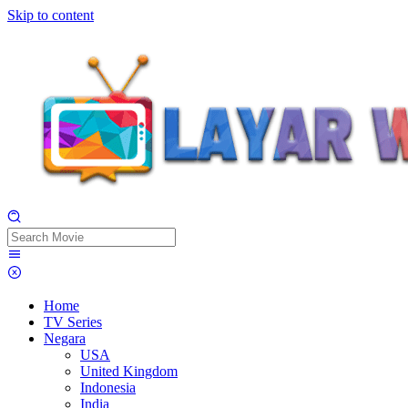
Skip to content
Home
TV Series
Negara
USA
United Kingdom
Indonesia
India