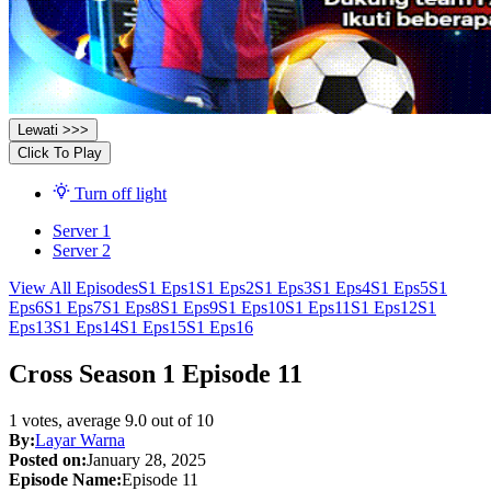
Lewati >>>
Click To Play
Turn off light
Server 1
Server 2
View All Episodes
S1 Eps1
S1 Eps2
S1 Eps3
S1 Eps4
S1 Eps5
S1
Eps6
S1 Eps7
S1 Eps8
S1 Eps9
S1 Eps10
S1 Eps11
S1 Eps12
S1
Eps13
S1 Eps14
S1 Eps15
S1 Eps16
Cross Season 1 Episode 11
1
votes, average
9.0
out of 10
By:
Layar Warna
Posted on:
January 28, 2025
Episode Name:
Episode 11