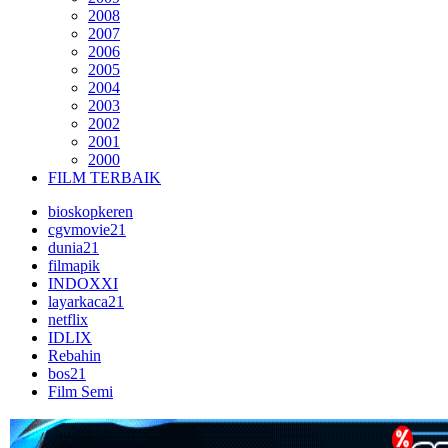
2008
2007
2006
2005
2004
2003
2002
2001
2000
FILM TERBAIK
bioskopkeren
cgvmovie21
dunia21
filmapik
INDOXXI
layarkaca21
netflix
IDLIX
Rebahin
bos21
Film Semi