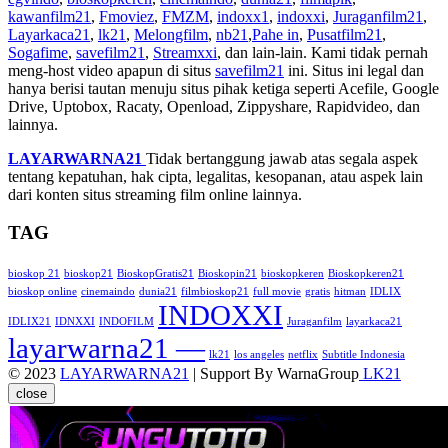
kawanfilm21
,
Fmoviez
,
FMZM
,
indoxx1
,
indoxxi
,
Juraganfilm21
,
Layarkaca21
,
lk21
,
Melongfilm
,
nb21
,
Pahe in
,
Pusatfilm21
,
Sogafime
,
savefilm21
,
Streamxxi
, dan lain-lain. Kami tidak pernah
meng-host video apapun di situs
savefilm21
ini. Situs ini legal dan
hanya berisi tautan menuju situs pihak ketiga seperti Acefile, Google
Drive, Uptobox, Racaty, Openload, Zippyshare, Rapidvideo, dan
lainnya.
LAYARWARNA21
Tidak bertanggung jawab atas segala aspek
tentang kepatuhan, hak cipta, legalitas, kesopanan, atau aspek lain
dari konten situs streaming film online lainnya.
TAG
bioskop 21
bioskop21
BioskopGratis21
Bioskopin21
bioskopkeren
Bioskopkeren21
bioskop online
cinemaindo
dunia21
filmbioskop21
full movie
gratis
hitman
IDLIX
INDOXXI
IDLIX21
IDNXXI
INDOFILM
Juraganfilm
layarkaca21
layarwarna21 —
lk21
los angeles
netflix
Subtitle Indonesia
© 2023
LAYARWARNA21
| Support By WarnaGroup
LK21
close