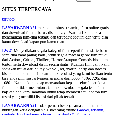
SITUS TERPERCAYA
birutoto
LAYARWARNA21
merupakan situs streaming film online gratis
dan download film terbaru , disitus LayarWarna21 kamu bisa
menemukan film-film terbaru dan terupdate saat ini dan tentu bisa
kamu download kapan pun kamu mau.
LW21
Menyediakan segala kategori film seperti film asia terbaru
serta film barat paling baru , tentu segala macam genre film mulai
dari Action , Crime , Thriller , Horror Ataupun Comedy bisa kamu
tonton serta download disini secara gratis. Kualitas film yang kami
sediakan mulai dari bluray, web-dl, hd, dvdrip, hdrip dan hdcam
bisa kamu nikmati disini dan untuk resolusi yang kami berikan tentu
bisa anda pilih sesuai keinginan mulai dari 360p, 480p, 720p dan
1080p. Namun kami tetap menyarakan kepada seluruh penikmat
film untuk tidak menonton atau mendownload segala jenis film
bajakan dan kami sarankan untuk tetap membeli atau nonton film
resmi yang memiliki lisensi dari pihak terkait.
LAYARWARNA21
Tidak pernah bekerja sama atau memiliki
hubungan kerja dengan situs streaming online
Ganool
,
rebahin
,
cgvindo
,
bioskopkeren
,
cinemaindo
,
dunia21
,
filmapik
,