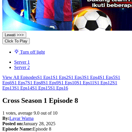
Lewati >>>
Click To Play
Turn off light
Server 1
Server 2
View All Episodes
S1 Eps1
S1 Eps2
S1 Eps3
S1 Eps4
S1 Eps5
S1
Eps6
S1 Eps7
S1 Eps8
S1 Eps9
S1 Eps10
S1 Eps11
S1 Eps12
S1
Eps13
S1 Eps14
S1 Eps15
S1 Eps16
Cross Season 1 Episode 8
1
votes, average
9.0
out of 10
By:
Layar Warna
Posted on:
January 28, 2025
Episode Name:
Episode 8