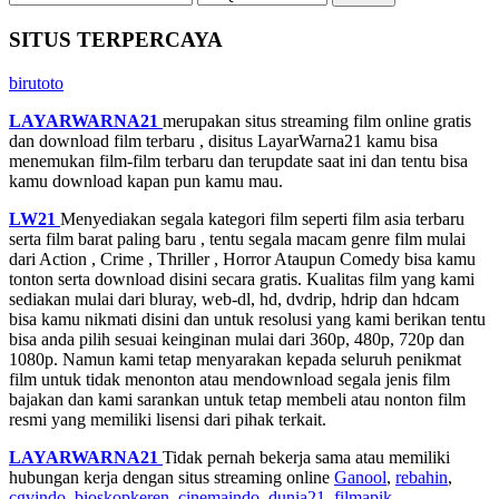
SITUS TERPERCAYA
birutoto
LAYARWARNA21
merupakan situs streaming film online gratis
dan download film terbaru , disitus LayarWarna21 kamu bisa
menemukan film-film terbaru dan terupdate saat ini dan tentu bisa
kamu download kapan pun kamu mau.
LW21
Menyediakan segala kategori film seperti film asia terbaru
serta film barat paling baru , tentu segala macam genre film mulai
dari Action , Crime , Thriller , Horror Ataupun Comedy bisa kamu
tonton serta download disini secara gratis. Kualitas film yang kami
sediakan mulai dari bluray, web-dl, hd, dvdrip, hdrip dan hdcam
bisa kamu nikmati disini dan untuk resolusi yang kami berikan tentu
bisa anda pilih sesuai keinginan mulai dari 360p, 480p, 720p dan
1080p. Namun kami tetap menyarakan kepada seluruh penikmat
film untuk tidak menonton atau mendownload segala jenis film
bajakan dan kami sarankan untuk tetap membeli atau nonton film
resmi yang memiliki lisensi dari pihak terkait.
LAYARWARNA21
Tidak pernah bekerja sama atau memiliki
hubungan kerja dengan situs streaming online
Ganool
,
rebahin
,
cgvindo
,
bioskopkeren
,
cinemaindo
,
dunia21
,
filmapik
,