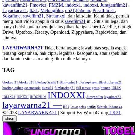
kawanfilm21
,
Fmoviez
,
FMZM
,
indoxx1
,
indoxxi
,
Juraganfilm21
,
Layarkaca21
,
lk21
,
Melongfilm
,
nb21
,
Pahe in
,
Pusatfilm21
,
Sogafime
,
savefilm21
,
Streamxxi
, dan lain-lain. Kami tidak pernah
meng-host video apapun di situs
savefilm21
ini. Situs ini legal dan
hanya berisi tautan menuju situs pihak ketiga seperti Acefile, Google
Drive, Uptobox, Racaty, Openload, Zippyshare, Rapidvideo, dan
lainnya.
LAYARWARNA21
Tidak bertanggung jawab atas segala aspek
tentang kepatuhan, hak cipta, legalitas, kesopanan, atau aspek lain
dari konten situs streaming film online lainnya.
TAG
bioskop 21
bioskop21
BioskopGratis21
Bioskopin21
bioskopkeren
Bioskopkeren21
bioskop online
cinemaindo
dunia21
filmbioskop21
full movie
gratis
hitman
IDLIX
INDOXXI
IDLIX21
IDNXXI
INDOFILM
Juraganfilm
layarkaca21
layarwarna21 —
lk21
los angeles
netflix
Subtitle Indonesia
© 2023
LAYARWARNA21
| Support By WarnaGroup
LK21
close