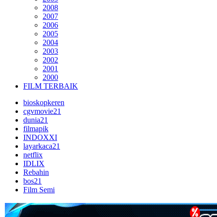
2008
2007
2006
2005
2004
2003
2002
2001
2000
FILM TERBAIK
bioskopkeren
cgvmovie21
dunia21
filmapik
INDOXXI
layarkaca21
netflix
IDLIX
Rebahin
bos21
Film Semi