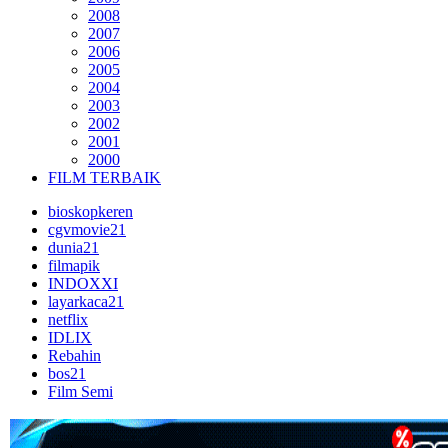
2008
2007
2006
2005
2004
2003
2002
2001
2000
FILM TERBAIK
bioskopkeren
cgvmovie21
dunia21
filmapik
INDOXXI
layarkaca21
netflix
IDLIX
Rebahin
bos21
Film Semi