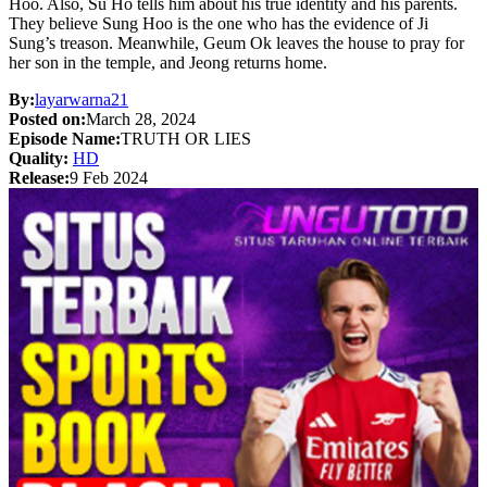
Hoo. Also, Su Ho tells him about his true identity and his parents.
They believe Sung Hoo is the one who has the evidence of Ji
Sung’s treason. Meanwhile, Geum Ok leaves the house to pray for
her son in the temple, and Jeong returns home.
By:
layarwarna21
Posted on:
March 28, 2024
Episode Name:
TRUTH OR LIES
Quality:
HD
Release:
9 Feb 2024