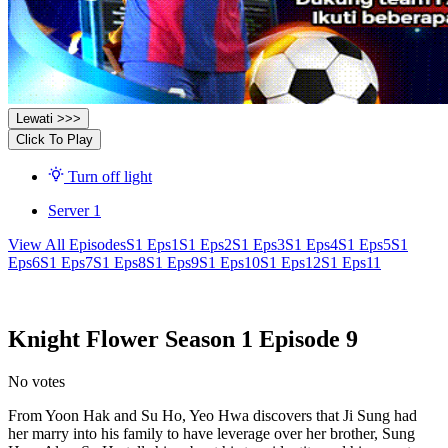
Lewati >>>
Click To Play
Turn off light
Server 1
View All Episodes
S1 Eps1
S1 Eps2
S1 Eps3
S1 Eps4
S1 Eps5
S1
Eps6
S1 Eps7
S1 Eps8
S1 Eps9
S1 Eps10
S1 Eps12
S1 Eps11
Knight Flower Season 1 Episode 9
No votes
From Yoon Hak and Su Ho, Yeo Hwa discovers that Ji Sung had
her marry into his family to have leverage over her brother, Sung