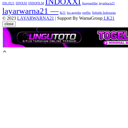
INDOXXI
IDLIX21
IDNXXI
INDOFILM
Juraganfilm
layarkaca21
layarwarna21 —
lk21
los angeles
netflix
Subtitle Indonesia
© 2023
LAYARWARNA21
| Support By WarnaGroup
LK21
close