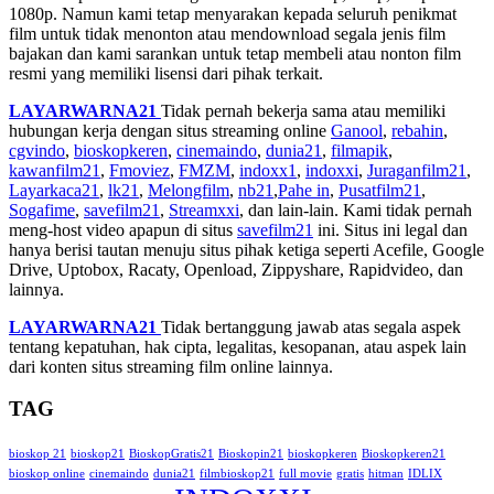
1080p. Namun kami tetap menyarakan kepada seluruh penikmat
film untuk tidak menonton atau mendownload segala jenis film
bajakan dan kami sarankan untuk tetap membeli atau nonton film
resmi yang memiliki lisensi dari pihak terkait.
LAYARWARNA21
Tidak pernah bekerja sama atau memiliki
hubungan kerja dengan situs streaming online
Ganool
,
rebahin
,
cgvindo
,
bioskopkeren
,
cinemaindo
,
dunia21
,
filmapik
,
kawanfilm21
,
Fmoviez
,
FMZM
,
indoxx1
,
indoxxi
,
Juraganfilm21
,
Layarkaca21
,
lk21
,
Melongfilm
,
nb21
,
Pahe in
,
Pusatfilm21
,
Sogafime
,
savefilm21
,
Streamxxi
, dan lain-lain. Kami tidak pernah
meng-host video apapun di situs
savefilm21
ini. Situs ini legal dan
hanya berisi tautan menuju situs pihak ketiga seperti Acefile, Google
Drive, Uptobox, Racaty, Openload, Zippyshare, Rapidvideo, dan
lainnya.
LAYARWARNA21
Tidak bertanggung jawab atas segala aspek
tentang kepatuhan, hak cipta, legalitas, kesopanan, atau aspek lain
dari konten situs streaming film online lainnya.
TAG
bioskop 21
bioskop21
BioskopGratis21
Bioskopin21
bioskopkeren
Bioskopkeren21
bioskop online
cinemaindo
dunia21
filmbioskop21
full movie
gratis
hitman
IDLIX