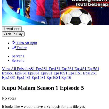
Lewati >>>
Click To Play
Turn off light
Trailer
Server 1
Server 2
View All Episodes
S1 Eps2
S1 Eps1
S1 Eps3
S1 Eps4
S1 Eps5
S1
Eps6
S1 Eps7
S1 Eps8
S1 Eps9
S1 Eps10
S1 Eps11
S1 Eps12
S1
Eps13
S1 Eps14
S1 Eps15
S1 Eps16
S1 Eps16
Kupu Malam Season 1 Episode 5
No votes
It looks like we don’t have a Synopsis for this title yet.