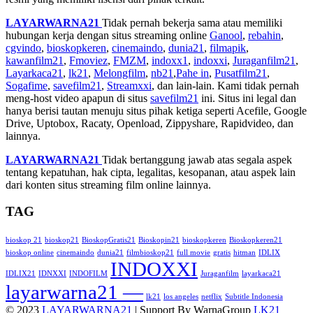
LAYARWARNA21
Tidak pernah bekerja sama atau memiliki
hubungan kerja dengan situs streaming online
Ganool
,
rebahin
,
cgvindo
,
bioskopkeren
,
cinemaindo
,
dunia21
,
filmapik
,
kawanfilm21
,
Fmoviez
,
FMZM
,
indoxx1
,
indoxxi
,
Juraganfilm21
,
Layarkaca21
,
lk21
,
Melongfilm
,
nb21
,
Pahe in
,
Pusatfilm21
,
Sogafime
,
savefilm21
,
Streamxxi
, dan lain-lain. Kami tidak pernah
meng-host video apapun di situs
savefilm21
ini. Situs ini legal dan
hanya berisi tautan menuju situs pihak ketiga seperti Acefile, Google
Drive, Uptobox, Racaty, Openload, Zippyshare, Rapidvideo, dan
lainnya.
LAYARWARNA21
Tidak bertanggung jawab atas segala aspek
tentang kepatuhan, hak cipta, legalitas, kesopanan, atau aspek lain
dari konten situs streaming film online lainnya.
TAG
bioskop 21
bioskop21
BioskopGratis21
Bioskopin21
bioskopkeren
Bioskopkeren21
bioskop online
cinemaindo
dunia21
filmbioskop21
full movie
gratis
hitman
IDLIX
INDOXXI
IDLIX21
IDNXXI
INDOFILM
Juraganfilm
layarkaca21
layarwarna21 —
lk21
los angeles
netflix
Subtitle Indonesia
© 2023
LAYARWARNA21
| Support By WarnaGroup
LK21