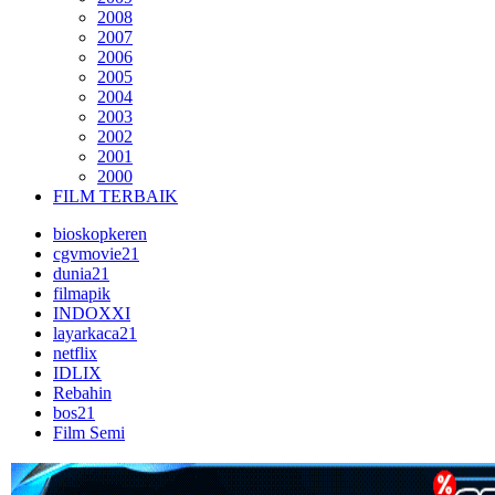
2008
2007
2006
2005
2004
2003
2002
2001
2000
FILM TERBAIK
bioskopkeren
cgvmovie21
dunia21
filmapik
INDOXXI
layarkaca21
netflix
IDLIX
Rebahin
bos21
Film Semi