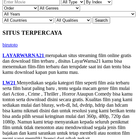
SITUS TERPERCAYA
birutoto
LAYARWARNA21
merupakan situs streaming film online gratis
dan download film terbaru , disitus LayarWarna21 kamu bisa
menemukan film-film terbaru dan terupdate saat ini dan tentu bisa
kamu download kapan pun kamu mau.
LW21
Menyediakan segala kategori film seperti film asia terbaru
serta film barat paling baru , tentu segala macam genre film mulai
dari Action , Crime , Thriller , Horror Ataupun Comedy bisa kamu
tonton serta download disini secara gratis. Kualitas film yang kami
sediakan mulai dari bluray, web-dl, hd, dvdrip, hdrip dan hdcam
bisa kamu nikmati disini dan untuk resolusi yang kami berikan tentu
bisa anda pilih sesuai keinginan mulai dari 360p, 480p, 720p dan
1080p. Namun kami tetap menyarakan kepada seluruh penikmat
film untuk tidak menonton atau mendownload segala jenis film
bajakan dan kami sarankan untuk tetap membeli atau nonton film
resmi yang memiliki lisensi dari pihak terkait.