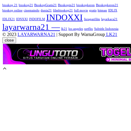
bioskop 21
bioskop21
BioskopGratis21
Bioskopin21
bioskopkeren
Bioskopkeren21
bioskop online
cinemaindo
dunia21
filmbioskop21
full movie
gratis
hitman
IDLIX
INDOXXI
IDLIX21
IDNXXI
INDOFILM
Juraganfilm
layarkaca21
layarwarna21 —
lk21
los angeles
netflix
Subtitle Indonesia
© 2023
LAYARWARNA21
| Support By WarnaGroup
LK21
close