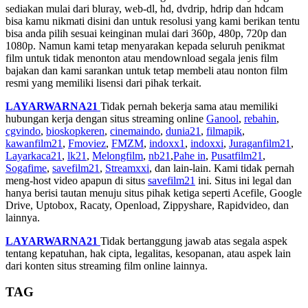
sediakan mulai dari bluray, web-dl, hd, dvdrip, hdrip dan hdcam
bisa kamu nikmati disini dan untuk resolusi yang kami berikan tentu
bisa anda pilih sesuai keinginan mulai dari 360p, 480p, 720p dan
1080p. Namun kami tetap menyarakan kepada seluruh penikmat
film untuk tidak menonton atau mendownload segala jenis film
bajakan dan kami sarankan untuk tetap membeli atau nonton film
resmi yang memiliki lisensi dari pihak terkait.
LAYARWARNA21
Tidak pernah bekerja sama atau memiliki
hubungan kerja dengan situs streaming online
Ganool
,
rebahin
,
cgvindo
,
bioskopkeren
,
cinemaindo
,
dunia21
,
filmapik
,
kawanfilm21
,
Fmoviez
,
FMZM
,
indoxx1
,
indoxxi
,
Juraganfilm21
,
Layarkaca21
,
lk21
,
Melongfilm
,
nb21
,
Pahe in
,
Pusatfilm21
,
Sogafime
,
savefilm21
,
Streamxxi
, dan lain-lain. Kami tidak pernah
meng-host video apapun di situs
savefilm21
ini. Situs ini legal dan
hanya berisi tautan menuju situs pihak ketiga seperti Acefile, Google
Drive, Uptobox, Racaty, Openload, Zippyshare, Rapidvideo, dan
lainnya.
LAYARWARNA21
Tidak bertanggung jawab atas segala aspek
tentang kepatuhan, hak cipta, legalitas, kesopanan, atau aspek lain
dari konten situs streaming film online lainnya.
TAG