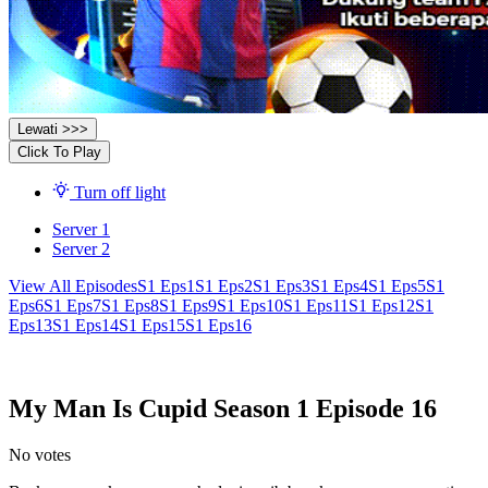
Lewati >>>
Click To Play
Turn off light
Server 1
Server 2
View All Episodes
S1 Eps1
S1 Eps2
S1 Eps3
S1 Eps4
S1 Eps5
S1
Eps6
S1 Eps7
S1 Eps8
S1 Eps9
S1 Eps10
S1 Eps11
S1 Eps12
S1
Eps13
S1 Eps14
S1 Eps15
S1 Eps16
My Man Is Cupid Season 1 Episode 16
No votes