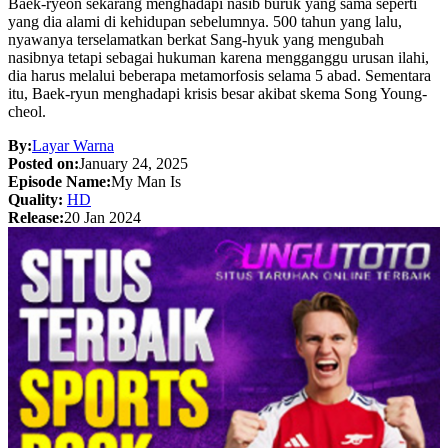
Baek-ryeon sekarang menghadapi nasib buruk yang sama seperti
yang dia alami di kehidupan sebelumnya. 500 tahun yang lalu,
nyawanya terselamatkan berkat Sang-hyuk yang mengubah
nasibnya tetapi sebagai hukuman karena mengganggu urusan ilahi,
dia harus melalui beberapa metamorfosis selama 5 abad. Sementara
itu, Baek-ryun menghadapi krisis besar akibat skema Song Young-
cheol.
By:
Layar Warna
Posted on:
January 24, 2025
Episode Name:
My Man Is
Quality:
HD
Release:
20 Jan 2024