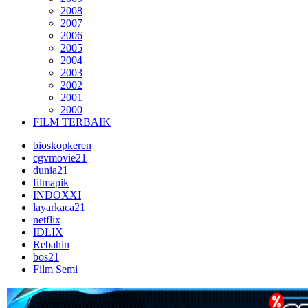
2008
2007
2006
2005
2004
2003
2002
2001
2000
FILM TERBAIK
bioskopkeren
cgvmovie21
dunia21
filmapik
INDOXXI
layarkaca21
netflix
IDLIX
Rebahin
bos21
Film Semi