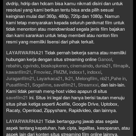
dvdrip, hdrip dan hdcam bisa kamu nikmati disini dan untuk
resolusi yang kami berikan tentu bisa anda pilih sesuai
keinginan mulai dari 360p, 480p, 720p dan 1080p. Namun
kami tetap menyarakan kepada seluruh penikmat film untuk
tidak menonton atau mendownload segala jenis film bajakan
dan kami sarankan untuk tetap membeli atau nonton film
resmi yang memiliki lisensi dari pihak terkait.
LAYARWARNA21
Tidak pernah bekerja sama atau memiliki
hubungan kerja dengan situs streaming online
Ganool
,
rebahin
,
cgvindo
,
bioskopkeren
,
cinemaindo
,
dunia21
,
filmapik
,
kawanfilm21
,
Fmoviez
,
FMZM
,
indoxx1
,
indoxxi
,
Juraganfilm21
,
Layarkaca21
,
lk21
,
Melongfilm
,
nb21
,
Pahe in
,
Pusatfilm21
,
Sogafime
,
savefilm21
,
Streamxxi
, dan lain-lain.
Kami tidak pernah meng-host video apapun di situs
savefilm21
ini. Situs ini legal dan hanya berisi tautan menuju
situs pihak ketiga seperti Acefile, Google Drive, Uptobox,
Racaty, Openload, Zippyshare, Rapidvideo, dan lainnya.
LAYARWARNA21
Tidak bertanggung jawab atas segala
aspek tentang kepatuhan, hak cipta, legalitas, kesopanan, atau
aspek lain dari konten situs streaming film online lainnya.