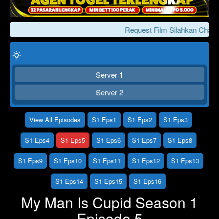
Request Film Silahkan Chat 
Server 1
Server 2
View All Episodes
S1 Eps1
S1 Eps2
S1 Eps3
Click To Play
Lewati >>>
S1 Eps4
S1 Eps5
S1 Eps6
S1 Eps7
S1 Eps8
S1 Eps9
S1 Eps10
S1 Eps11
S1 Eps12
S1 Eps13
S1 Eps14
S1 Eps15
S1 Eps16
My Man Is Cupid Season 1
Episode 5