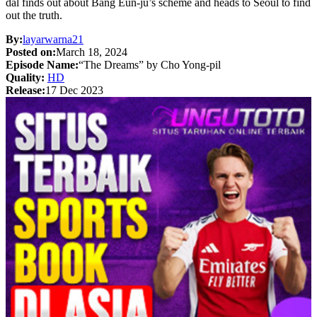
dal finds out about Bang Eun-ju’s scheme and heads to Seoul to find
out the truth.
By:
layarwarna21
Posted on:
March 18, 2024
Episode Name:
“The Dreams” by Cho Yong-pil
Quality:
HD
Release:
17 Dec 2023