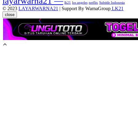
layarwarna21 —
lk21
los angeles
netflix
Subtitle Indonesia
© 2023
LAYARWARNA21
| Support By WarnaGroup
LK21
close