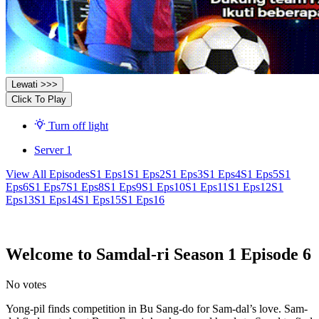
Lewati >>>
Click To Play
Turn off light
Server 1
View All Episodes
S1 Eps1
S1 Eps2
S1 Eps3
S1 Eps4
S1 Eps5
S1
Eps6
S1 Eps7
S1 Eps8
S1 Eps9
S1 Eps10
S1 Eps11
S1 Eps12
S1
Eps13
S1 Eps14
S1 Eps15
S1 Eps16
Welcome to Samdal-ri Season 1 Episode 6
No votes
Yong-pil finds competition in Bu Sang-do for Sam-dal’s love. Sam-