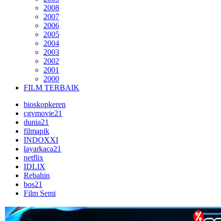
2008
2007
2006
2005
2004
2003
2002
2001
2000
FILM TERBAIK
bioskopkeren
cgvmovie21
dunia21
filmapik
INDOXXI
layarkaca21
netflix
IDLIX
Rebahin
bos21
Film Semi