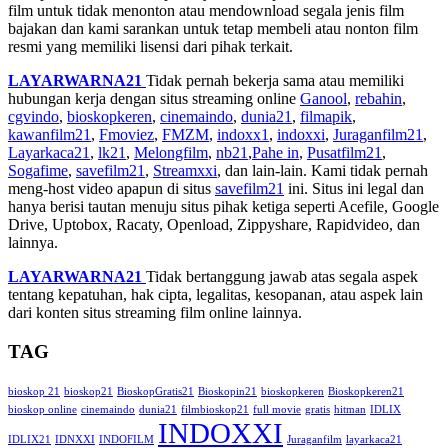
film untuk tidak menonton atau mendownload segala jenis film
bajakan dan kami sarankan untuk tetap membeli atau nonton film
resmi yang memiliki lisensi dari pihak terkait.
LAYARWARNA21
Tidak pernah bekerja sama atau memiliki
hubungan kerja dengan situs streaming online
Ganool
,
rebahin
,
cgvindo
,
bioskopkeren
,
cinemaindo
,
dunia21
,
filmapik
,
kawanfilm21
,
Fmoviez
,
FMZM
,
indoxx1
,
indoxxi
,
Juraganfilm21
,
Layarkaca21
,
lk21
,
Melongfilm
,
nb21
,
Pahe in
,
Pusatfilm21
,
Sogafime
,
savefilm21
,
Streamxxi
, dan lain-lain. Kami tidak pernah
meng-host video apapun di situs
savefilm21
ini. Situs ini legal dan
hanya berisi tautan menuju situs pihak ketiga seperti Acefile, Google
Drive, Uptobox, Racaty, Openload, Zippyshare, Rapidvideo, dan
lainnya.
LAYARWARNA21
Tidak bertanggung jawab atas segala aspek
tentang kepatuhan, hak cipta, legalitas, kesopanan, atau aspek lain
dari konten situs streaming film online lainnya.
TAG
bioskop 21
bioskop21
BioskopGratis21
Bioskopin21
bioskopkeren
Bioskopkeren21
bioskop online
cinemaindo
dunia21
filmbioskop21
full movie
gratis
hitman
IDLIX
INDOXXI
IDLIX21
IDNXXI
INDOFILM
Juraganfilm
layarkaca21