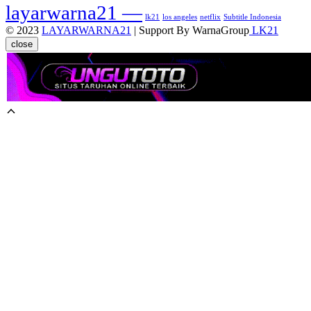
layarwarna21 —
lk21
los angeles
netflix
Subtitle Indonesia
© 2023
LAYARWARNA21
| Support By WarnaGroup
LK21
close