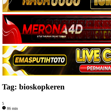
Tag:
bioskopkeren
5
86 min