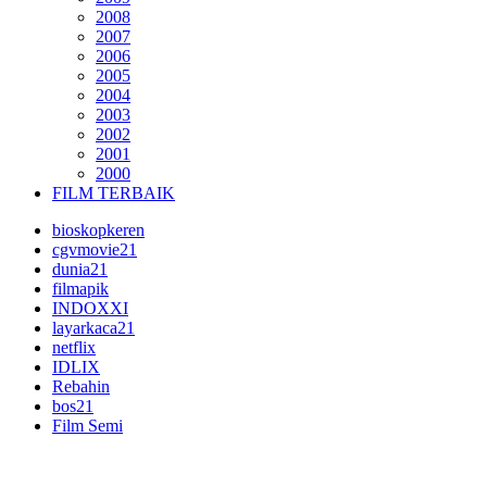
2008
2007
2006
2005
2004
2003
2002
2001
2000
FILM TERBAIK
bioskopkeren
cgvmovie21
dunia21
filmapik
INDOXXI
layarkaca21
netflix
IDLIX
Rebahin
bos21
Film Semi