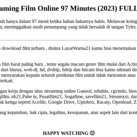
eaming Film Online 97 Minutes (2023) FUL
tuh hanya dalam 97 menit ketika bahan bakarnya habis. Melawan kei
 meninggalkan nasib penumpang yang tidak bersalah di tangan Tyler, s
an download film terbaru , disitus LayarWarna21 kamu bisa menemukan f
a film barat paling baru , tentu segala macam genre film mulai dari Act
 dari bluray, web-dl, hd, dvdrip, hdrip dan hdcam bisa kamu nikmati dis
 menyarakan kepada seluruh penikmat film untuk tidak menonton atau 
terkait.
an kerja dengan situs streaming online Ganool, rebahin, cgvindo, bio
lm, nb21,Pahe in, Pusatfilm21, Sogafime, savefilm21, Streamxxi, dan 
pihak ketiga seperti Acefile, Google Drive, Uptobox, Racaty, Openload, 
g kepatuhan, hak cipta, legalitas, kesopanan, atau aspek lain dari kont
HAPPY WATCHING 🙂