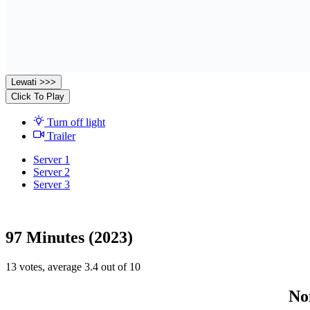
Lewati >>>
Click To Play
Turn off light
Trailer
Server 1
Server 2
Server 3
97 Minutes (2023)
13
votes, average
3.4
out of 10
No