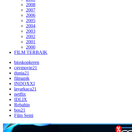
2008
2007
2006
2005
2004
2003
2002
2001
2000
FILM TERBAIK
bioskopkeren
cgvmovie21
dunia21
filmapik
INDOXXI
layarkaca21
netflix
IDLIX
Rebahin
bos21
Film Semi