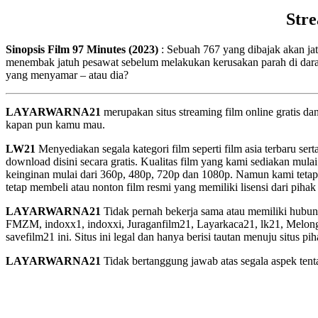
Str
Sinopsis Film 97 Minutes (2023)
: Sebuah 767 yang dibajak akan ja
menembak jatuh pesawat sebelum melakukan kerusakan parah di darat,
yang menyamar – atau dia?
LAYARWARNA21
merupakan situs streaming film online gratis d
kapan pun kamu mau.
LW21
Menyediakan segala kategori film seperti film asia terbaru sert
download disini secara gratis. Kualitas film yang kami sediakan mulai
keinginan mulai dari 360p, 480p, 720p dan 1080p. Namun kami tetap
tetap membeli atau nonton film resmi yang memiliki lisensi dari pihak 
LAYARWARNA21
Tidak pernah bekerja sama atau memiliki hubung
FMZM, indoxx1, indoxxi, Juraganfilm21, Layarkaca21, lk21, Melongfi
savefilm21 ini. Situs ini legal dan hanya berisi tautan menuju situs 
LAYARWARNA21
Tidak bertanggung jawab atas segala aspek tentan