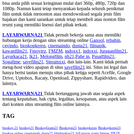
bisa anda pilih sesuai keinginan mulai dari 360p, 480p, 720p dan
1080p. Namun kami tetap menyarakan kepada seluruh penikmat
film untuk tidak menonton atau mendownload segala jenis film
bajakan dan kami sarankan untuk tetap membeli atau nonton film
resmi yang memiliki lisensi dari pihak terkait.
LAYARWARNA21
Tidak pernah bekerja sama atau memiliki
hubungan kerja dengan situs streaming online
Ganool
,
rebahin
,
cgvindo
,
bioskopkeren
,
cinemaindo
,
dunia21
,
filmapik
,
kawanfilm21
,
Fmoviez
,
FMZM
,
indoxx1
,
indoxxi
,
Juraganfilm21
,
Layarkaca21
,
lk21
,
Melongfilm
,
nb21
,
Pahe in
,
Pusatfilm21
,
Sogafime
,
savefilm21
,
Streamxxi
, dan lain-lain. Kami tidak pernah
meng-host video apapun di situs
savefilm21
ini. Situs ini legal dan
hanya berisi tautan menuju situs pihak ketiga seperti Acefile, Google
Drive, Uptobox, Racaty, Openload, Zippyshare, Rapidvideo, dan
lainnya.
LAYARWARNA21
Tidak bertanggung jawab atas segala aspek
tentang kepatuhan, hak cipta, legalitas, kesopanan, atau aspek lain
dari konten situs streaming film online lainnya.
TAG
bioskop 21
bioskop21
BioskopGratis21
Bioskopin21
bioskopkeren
Bioskopkeren21
bioskop online
cinemaindo
dunia21
filmbioskop21
full movie
gratis
hitman
IDLIX