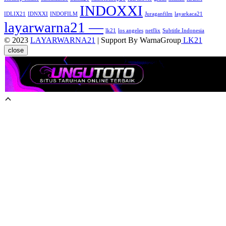
INDOXXI
IDLIX21
IDNXXI
INDOFILM
Juraganfilm
layarkaca21
layarwarna21 —
lk21
los angeles
netflix
Subtitle Indonesia
© 2023
LAYARWARNA21
| Support By WarnaGroup
LK21
close