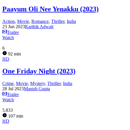
Paayum Oli Nee Yenakku (2023)
Action
,
Movie
,
Romance
,
Thriller
,
India
23 Jun 2023
Karthik Adwait
Trailer
Watch
6
92 min
HD
One Friday Night (2023)
Crime
,
Movie
,
Mystery
,
Thriller
,
India
28 Jul 2023
Manish Gupta
Trailer
Watch
5.833
107 min
HD