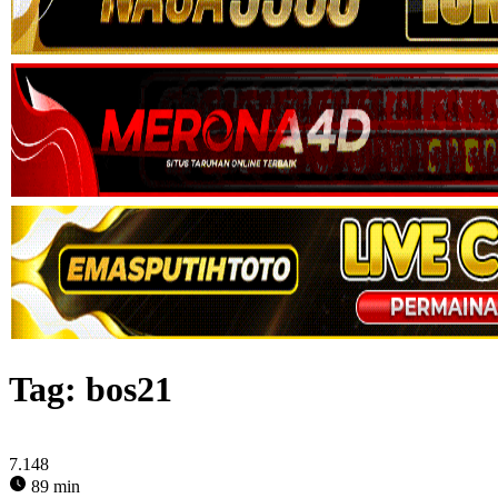
Tag:
bos21
7.148
89 min