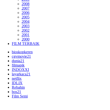
2008
2007
2006
2005
2004
2003
2002
2001
2000
FILM TERBAIK
bioskopkeren
cgvmovie21
dunia21
filmapik
INDOXXI
layarkaca21
netflix
IDLIX
Rebahin
bos21
Film Semi