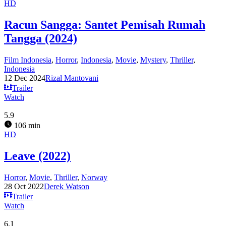
HD
Racun Sangga: Santet Pemisah Rumah
Tangga (2024)
Film Indonesia
,
Horror
,
Indonesia
,
Movie
,
Mystery
,
Thriller
,
Indonesia
12 Dec 2024
Rizal Mantovani
Trailer
Watch
5.9
106 min
HD
Leave (2022)
Horror
,
Movie
,
Thriller
,
Norway
28 Oct 2022
Derek Watson
Trailer
Watch
6.1