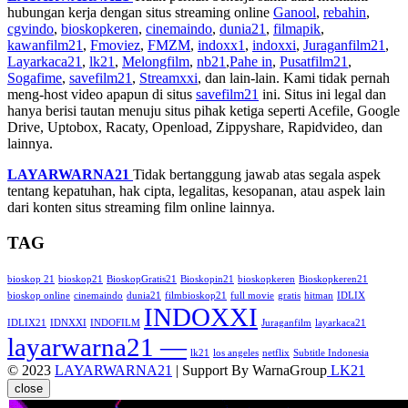
hubungan kerja dengan situs streaming online
Ganool
,
rebahin
,
cgvindo
,
bioskopkeren
,
cinemaindo
,
dunia21
,
filmapik
,
kawanfilm21
,
Fmoviez
,
FMZM
,
indoxx1
,
indoxxi
,
Juraganfilm21
,
Layarkaca21
,
lk21
,
Melongfilm
,
nb21
,
Pahe in
,
Pusatfilm21
,
Sogafime
,
savefilm21
,
Streamxxi
, dan lain-lain. Kami tidak pernah
meng-host video apapun di situs
savefilm21
ini. Situs ini legal dan
hanya berisi tautan menuju situs pihak ketiga seperti Acefile, Google
Drive, Uptobox, Racaty, Openload, Zippyshare, Rapidvideo, dan
lainnya.
LAYARWARNA21
Tidak bertanggung jawab atas segala aspek
tentang kepatuhan, hak cipta, legalitas, kesopanan, atau aspek lain
dari konten situs streaming film online lainnya.
TAG
bioskop 21
bioskop21
BioskopGratis21
Bioskopin21
bioskopkeren
Bioskopkeren21
bioskop online
cinemaindo
dunia21
filmbioskop21
full movie
gratis
hitman
IDLIX
INDOXXI
IDLIX21
IDNXXI
INDOFILM
Juraganfilm
layarkaca21
layarwarna21 —
lk21
los angeles
netflix
Subtitle Indonesia
© 2023
LAYARWARNA21
| Support By WarnaGroup
LK21
close