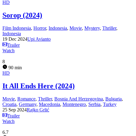
HD
Sorop (2024)
Film Indonesia
,
Horror
,
Indonesia
,
Movie
,
Mystery
,
Thriller
,
Indonesia
19 Dec 2024
Upi Avianto
Trailer
Watch
8
90 min
HD
It All Ends Here (2024)
Movie
,
Romance
,
Thriller
,
Bosnia And Herzegovina
,
Bulgaria
,
Croatia
,
Germany
,
Macedonia
,
Montenegro
,
Serbia
,
Turkey
25 Sep 2024
Rajko Grlić
Trailer
Watch
6.7