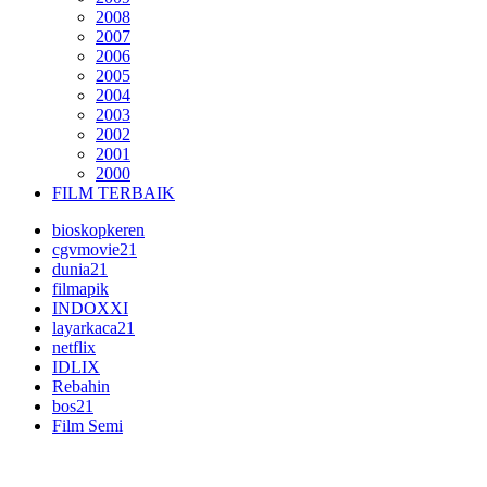
2008
2007
2006
2005
2004
2003
2002
2001
2000
FILM TERBAIK
bioskopkeren
cgvmovie21
dunia21
filmapik
INDOXXI
layarkaca21
netflix
IDLIX
Rebahin
bos21
Film Semi