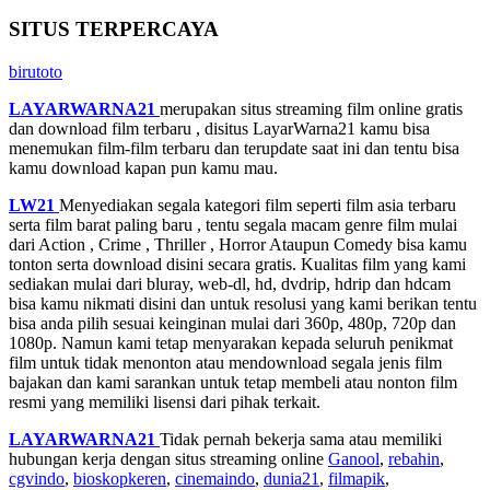
SITUS TERPERCAYA
birutoto
LAYARWARNA21
merupakan situs streaming film online gratis
dan download film terbaru , disitus LayarWarna21 kamu bisa
menemukan film-film terbaru dan terupdate saat ini dan tentu bisa
kamu download kapan pun kamu mau.
LW21
Menyediakan segala kategori film seperti film asia terbaru
serta film barat paling baru , tentu segala macam genre film mulai
dari Action , Crime , Thriller , Horror Ataupun Comedy bisa kamu
tonton serta download disini secara gratis. Kualitas film yang kami
sediakan mulai dari bluray, web-dl, hd, dvdrip, hdrip dan hdcam
bisa kamu nikmati disini dan untuk resolusi yang kami berikan tentu
bisa anda pilih sesuai keinginan mulai dari 360p, 480p, 720p dan
1080p. Namun kami tetap menyarakan kepada seluruh penikmat
film untuk tidak menonton atau mendownload segala jenis film
bajakan dan kami sarankan untuk tetap membeli atau nonton film
resmi yang memiliki lisensi dari pihak terkait.
LAYARWARNA21
Tidak pernah bekerja sama atau memiliki
hubungan kerja dengan situs streaming online
Ganool
,
rebahin
,
cgvindo
,
bioskopkeren
,
cinemaindo
,
dunia21
,
filmapik
,