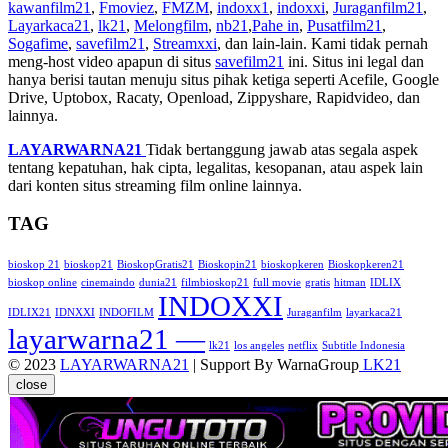
kawanfilm21
,
Fmoviez
,
FMZM
,
indoxx1
,
indoxxi
,
Juraganfilm21
,
Layarkaca21
,
lk21
,
Melongfilm
,
nb21
,
Pahe in
,
Pusatfilm21
,
Sogafime
,
savefilm21
,
Streamxxi
, dan lain-lain. Kami tidak pernah
meng-host video apapun di situs
savefilm21
ini. Situs ini legal dan
hanya berisi tautan menuju situs pihak ketiga seperti Acefile, Google
Drive, Uptobox, Racaty, Openload, Zippyshare, Rapidvideo, dan
lainnya.
LAYARWARNA21
Tidak bertanggung jawab atas segala aspek
tentang kepatuhan, hak cipta, legalitas, kesopanan, atau aspek lain
dari konten situs streaming film online lainnya.
TAG
bioskop 21
bioskop21
BioskopGratis21
Bioskopin21
bioskopkeren
Bioskopkeren21
bioskop online
cinemaindo
dunia21
filmbioskop21
full movie
gratis
hitman
IDLIX
INDOXXI
IDLIX21
IDNXXI
INDOFILM
Juraganfilm
layarkaca21
layarwarna21 —
lk21
los angeles
netflix
Subtitle Indonesia
© 2023
LAYARWARNA21
| Support By WarnaGroup
LK21
close