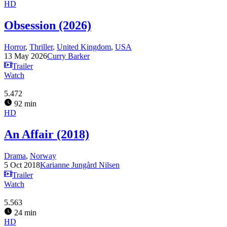
HD
Obsession (2026)
Horror
,
Thriller
,
United Kingdom
,
USA
13 May 2026
Curry Barker
Trailer
Watch
5.472
92 min
HD
An Affair (2018)
Drama
,
Norway
5 Oct 2018
Karianne Jungård Nilsen
Trailer
Watch
5.563
24 min
HD