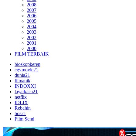
2008
2007
2006
2005
2004
2003
2002
2001
2000
FILM TERBAIK
bioskopkeren
cgvmovie21
dunia21
filmapik
INDOXXI
layarkaca21
netflix
IDLIX
Rebahin
bos21
Film Semi