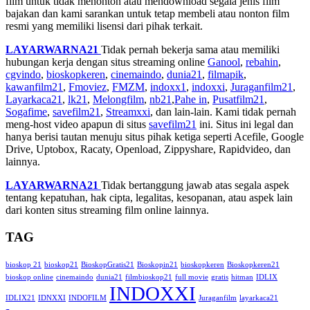
film untuk tidak menonton atau mendownload segala jenis film
bajakan dan kami sarankan untuk tetap membeli atau nonton film
resmi yang memiliki lisensi dari pihak terkait.
LAYARWARNA21
Tidak pernah bekerja sama atau memiliki
hubungan kerja dengan situs streaming online
Ganool
,
rebahin
,
cgvindo
,
bioskopkeren
,
cinemaindo
,
dunia21
,
filmapik
,
kawanfilm21
,
Fmoviez
,
FMZM
,
indoxx1
,
indoxxi
,
Juraganfilm21
,
Layarkaca21
,
lk21
,
Melongfilm
,
nb21
,
Pahe in
,
Pusatfilm21
,
Sogafime
,
savefilm21
,
Streamxxi
, dan lain-lain. Kami tidak pernah
meng-host video apapun di situs
savefilm21
ini. Situs ini legal dan
hanya berisi tautan menuju situs pihak ketiga seperti Acefile, Google
Drive, Uptobox, Racaty, Openload, Zippyshare, Rapidvideo, dan
lainnya.
LAYARWARNA21
Tidak bertanggung jawab atas segala aspek
tentang kepatuhan, hak cipta, legalitas, kesopanan, atau aspek lain
dari konten situs streaming film online lainnya.
TAG
bioskop 21
bioskop21
BioskopGratis21
Bioskopin21
bioskopkeren
Bioskopkeren21
bioskop online
cinemaindo
dunia21
filmbioskop21
full movie
gratis
hitman
IDLIX
INDOXXI
IDLIX21
IDNXXI
INDOFILM
Juraganfilm
layarkaca21