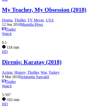
My Teacher, My Obsession (2018)
Drama
,
Thriller
,
TV Movie
,
USA
12 Jun 2018
Mariella Pérez
Trailer
Watch
6.1
118 min
HD
Direniş: Karatay (2018)
Action
,
History
,
Thriller
,
War
,
Turkey
9 Mar 2018
Selahattin Sancakli
Trailer
Watch
5.597
102 min
HD