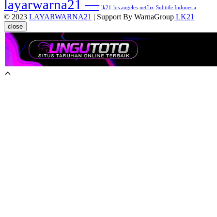
layarwarna21 —
lk21
los angeles
netflix
Subtitle Indonesia
© 2023
LAYARWARNA21
| Support By WarnaGroup
LK21
close