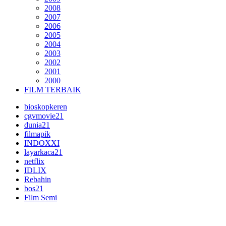
2008
2007
2006
2005
2004
2003
2002
2001
2000
FILM TERBAIK
bioskopkeren
cgvmovie21
dunia21
filmapik
INDOXXI
layarkaca21
netflix
IDLIX
Rebahin
bos21
Film Semi