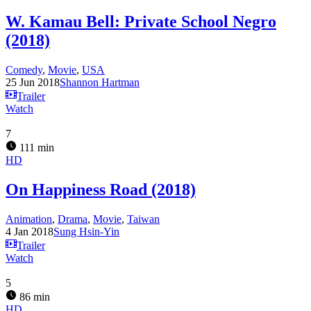
W. Kamau Bell: Private School Negro
(2018)
Comedy
,
Movie
,
USA
25 Jun 2018
Shannon Hartman
Trailer
Watch
7
111 min
HD
On Happiness Road (2018)
Animation
,
Drama
,
Movie
,
Taiwan
4 Jan 2018
Sung Hsin-Yin
Trailer
Watch
5
86 min
HD