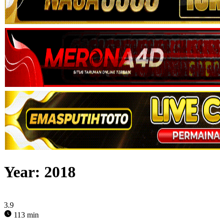
Year:
2018
3.9
113 min