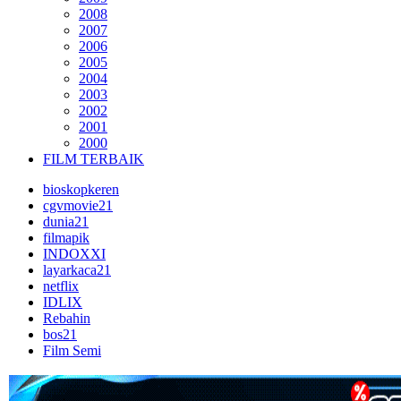
2008
2007
2006
2005
2004
2003
2002
2001
2000
FILM TERBAIK
bioskopkeren
cgvmovie21
dunia21
filmapik
INDOXXI
layarkaca21
netflix
IDLIX
Rebahin
bos21
Film Semi