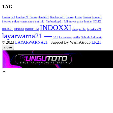
TAG
bioskop 21
bioskop21
BioskopGratis21
Bioskopin21
bioskopkeren
Bioskopkeren21
bioskop online
cinemaindo
dunia21
filmbioskop21
full movie
gratis
hitman
IDLIX
INDOXXI
IDLIX21
IDNXXI
INDOFILM
Juraganfilm
layarkaca21
layarwarna21 —
lk21
los angeles
netflix
Subtitle Indonesia
© 2023
LAYARWARNA21
| Support By WarnaGroup
LK21
close