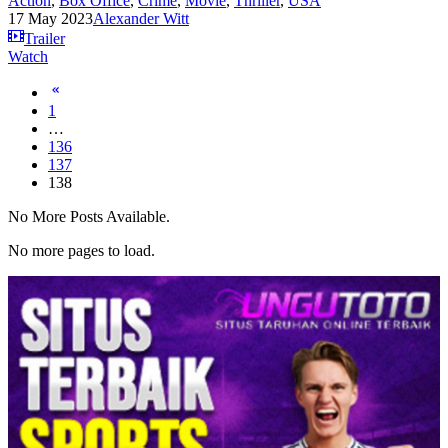
Action
,
Box Office
,
Crime
,
Movie
,
Thriller
,
USA
17 May 2023
Alexander Witt
Trailer
Watch
1
…
136
137
138
No More Posts Available.
No more pages to load.