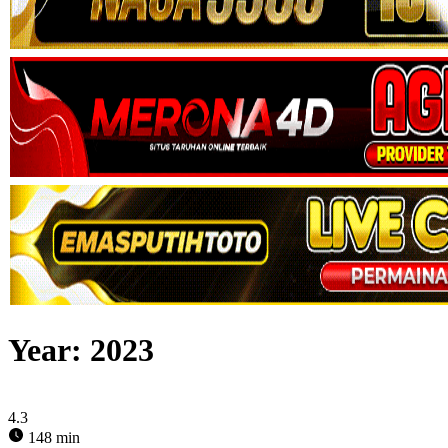
Year:
2023
4.3
148 min