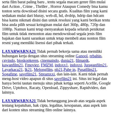
serta film barat paling baru , tentu segala macam genre film mulai
dari Action , Crime , Thriller , Horror Ataupun Comedy bisa kamu
tonton serta download disini secara gratis. Kualitas film yang kami
sediakan mulai dari bluray, web-dl, hd, dvdrip, hdrip dan hdcam
bisa kamu nikmati disini dan untuk resolusi yang kami berikan tentu
bisa anda pilih sesuai keinginan mulai dari 360p, 480p, 720p dan
1080p. Namun kami tetap menyarakan kepada seluruh penikmat
film untuk tidak menonton atau mendownload segala jenis film
bajakan dan kami sarankan untuk tetap membeli atau nonton film
resmi yang memiliki lisensi dari pihak terkait.
LAYARWARNA21
Tidak pernah bekerja sama atau memiliki
hubungan kerja dengan situs streaming online
Ganool
,
rebahin
,
cgvindo
,
bioskopkeren
,
cinemaindo
,
dunia21
,
filmapik
,
kawanfilm21
,
Fmoviez
,
FMZM
,
indoxx1
,
indoxxi
,
Juraganfilm21
,
Layarkaca21
,
lk21
,
Melongfilm
,
nb21
,
Pahe in
,
Pusatfilm21
,
Sogafime
,
savefilm21
,
Streamxxi
, dan lain-lain. Kami tidak pernah
meng-host video apapun di situs
savefilm21
ini. Situs ini legal dan
hanya berisi tautan menuju situs pihak ketiga seperti Acefile, Google
Drive, Uptobox, Racaty, Openload, Zippyshare, Rapidvideo, dan
lainnya.
LAYARWARNA21
Tidak bertanggung jawab atas segala aspek
tentang kepatuhan, hak cipta, legalitas, kesopanan, atau aspek lain
dari konten situs streaming film online lainnya.