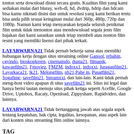
tonton serta download disini secara gratis. Kualitas film yang kami
sediakan mulai dari bluray, web-dl, hd, dvdrip, hdrip dan hdcam
bisa kamu nikmati disini dan untuk resolusi yang kami berikan tentu
bisa anda pilih sesuai keinginan mulai dari 360p, 480p, 720p dan
1080p. Namun kami tetap menyarakan kepada seluruh penikmat
film untuk tidak menonton atau mendownload segala jenis film
bajakan dan kami sarankan untuk tetap membeli atau nonton film
resmi yang memiliki lisensi dari pihak terkait.
LAYARWARNA21
Tidak pernah bekerja sama atau memiliki
hubungan kerja dengan situs streaming online
Ganool
,
rebahin
,
cgvindo
,
bioskopkeren
,
cinemaindo
,
dunia21
,
filmapik
,
kawanfilm21
,
Fmoviez
,
FMZM
,
indoxx1
,
indoxxi
,
Juraganfilm21
,
Layarkaca21
,
lk21
,
Melongfilm
,
nb21
,
Pahe in
,
Pusatfilm21
,
Sogafime
,
savefilm21
,
Streamxxi
, dan lain-lain. Kami tidak pernah
meng-host video apapun di situs
savefilm21
ini. Situs ini legal dan
hanya berisi tautan menuju situs pihak ketiga seperti Acefile, Google
Drive, Uptobox, Racaty, Openload, Zippyshare, Rapidvideo, dan
lainnya.
LAYARWARNA21
Tidak bertanggung jawab atas segala aspek
tentang kepatuhan, hak cipta, legalitas, kesopanan, atau aspek lain
dari konten situs streaming film online lainnya.
TAG