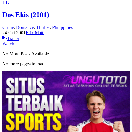
HD
Dos Ekis (2001)
Crime
,
Romance
,
Thriller
,
Philippines
24 Oct 2001
Erik Matti
Trailer
Watch
No More Posts Available.
No more pages to load.