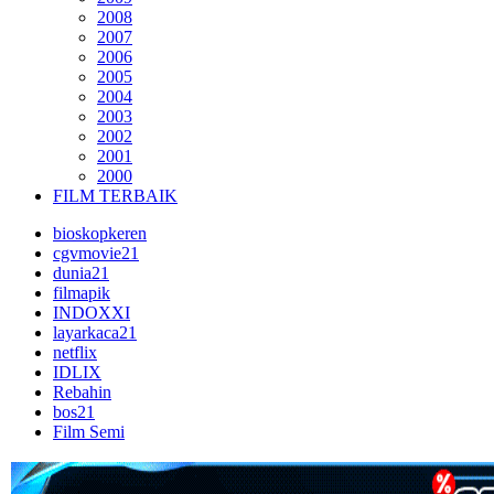
2008
2007
2006
2005
2004
2003
2002
2001
2000
FILM TERBAIK
bioskopkeren
cgvmovie21
dunia21
filmapik
INDOXXI
layarkaca21
netflix
IDLIX
Rebahin
bos21
Film Semi