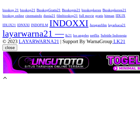
bioskop 21
bioskop21
BioskopGratis21
Bioskopin21
bioskopkeren
Bioskopkeren21
bioskop online
cinemaindo
dunia21
filmbioskop21
full movie
gratis
hitman
IDLIX
INDOXXI
IDLIX21
IDNXXI
INDOFILM
Juraganfilm
layarkaca21
layarwarna21 —
lk21
los angeles
netflix
Subtitle Indonesia
© 2023
LAYARWARNA21
| Support By WarnaGroup
LK21
close