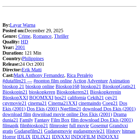
By:
Layar Warna
Posted on:
December 29, 2025
Genre:
Crime
,
Romance
,
Thriller
Quality:
HD
Year:
2001
Duration:
121 Min
Country:
Philippines
Release:
24 Oct 2001
Director:
Erik Matti
Cast:
Mark Anthony Fernandez
,
Rica Peralejo
#dutafilm21 —
#nonton film online
Action
Adventure
Animation
bioskop 21
bioskop online
Bioskop168
bioskop21
BioskopGratis21
Bioskopin21
bioskopkeren
Bioskopkeren21
Bioskopkerenin
BioskopXXI
BOOMXXI
bos21
california
Cekih21
cgv21
cgvmovie21
cinema21
Cinema21XXI
cinemaindo
Coeg21
Dos
Ekis (2001)
Dos Ekis (2001) Ngefilm21
download Dos Ekis (2001)
download film
download movie online Dos Ekis (2001)
Drama
dunia21
Family
Fantasy
Film Box
film download Dos Ekis (2001)
filmapik
filmbioskop21
filmroster
full movie
Gosemut
Grandxxi
gratis
Gudangfilm21
Gudangmovie
gudangmovie21
History
hitman
Horror
IDLIX
IDLIX21
IDNXXI
INDOFILM
INDOXXI