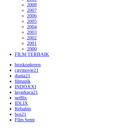
2008
2007
2006
2005
2004
2003
2002
2001
2000
FILM TERBAIK
bioskopkeren
cgvmovie21
dunia21
filmapik
INDOXXI
layarkaca21
netflix
IDLIX
Rebahin
bos21
Film Semi