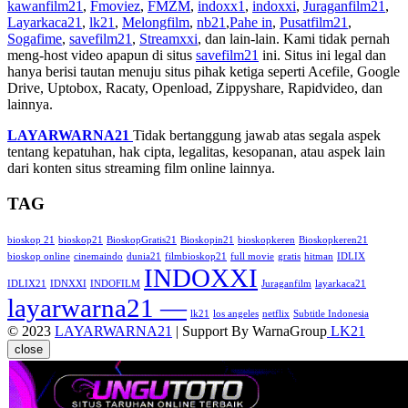
kawanfilm21
,
Fmoviez
,
FMZM
,
indoxx1
,
indoxxi
,
Juraganfilm21
,
Layarkaca21
,
lk21
,
Melongfilm
,
nb21
,
Pahe in
,
Pusatfilm21
,
Sogafime
,
savefilm21
,
Streamxxi
, dan lain-lain. Kami tidak pernah
meng-host video apapun di situs
savefilm21
ini. Situs ini legal dan
hanya berisi tautan menuju situs pihak ketiga seperti Acefile, Google
Drive, Uptobox, Racaty, Openload, Zippyshare, Rapidvideo, dan
lainnya.
LAYARWARNA21
Tidak bertanggung jawab atas segala aspek
tentang kepatuhan, hak cipta, legalitas, kesopanan, atau aspek lain
dari konten situs streaming film online lainnya.
TAG
bioskop 21
bioskop21
BioskopGratis21
Bioskopin21
bioskopkeren
Bioskopkeren21
bioskop online
cinemaindo
dunia21
filmbioskop21
full movie
gratis
hitman
IDLIX
INDOXXI
IDLIX21
IDNXXI
INDOFILM
Juraganfilm
layarkaca21
layarwarna21 —
lk21
los angeles
netflix
Subtitle Indonesia
© 2023
LAYARWARNA21
| Support By WarnaGroup
LK21
close