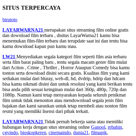
SITUS TERPERCAYA
birutoto
LAYARWARNA21
merupakan situs streaming film online gratis
dan download film terbaru , disitus LayarWarna21 kamu bisa
menemukan film-film terbaru dan terupdate saat ini dan tentu bisa
kamu download kapan pun kamu mau.
LW21
Menyediakan segala kategori film seperti film asia terbaru
serta film barat paling baru , tentu segala macam genre film mulai
dari Action , Crime , Thriller , Horror Ataupun Comedy bisa kamu
tonton serta download disini secara gratis. Kualitas film yang kami
sediakan mulai dari bluray, web-dl, hd, dvdrip, hdrip dan hdcam
bisa kamu nikmati disini dan untuk resolusi yang kami berikan tentu
bisa anda pilih sesuai keinginan mulai dari 360p, 480p, 720p dan
1080p. Namun kami tetap menyarakan kepada seluruh penikmat
film untuk tidak menonton atau mendownload segala jenis film
bajakan dan kami sarankan untuk tetap membeli atau nonton film
resmi yang memiliki lisensi dari pihak terkait.
LAYARWARNA21
Tidak pernah bekerja sama atau memiliki
hubungan kerja dengan situs streaming online
Ganool
,
rebahin
,
cgvindo
,
bioskopkeren
,
cinemaindo
,
dunia21
,
filmapik
,