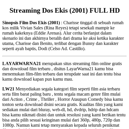
Streaming Dos Ekis (2001) FULL HD
Sinopsis Film Dos Ekis (2001)
: Charisse tinggal di sebuah rumah
kos milik Vivian Sales (Rina Reyes) tetapi sesekali mampir ke
rumah kakeknya (Eddie Arenas). Alur cerita berlanjut dalam
skenario ini dan akhirnya beralih dari drama ke aksi ketika karakter
utama, Charisse dan Benito, terlibat dengan Bunny dan karakter
seperti ayah baptis, Dodi (Celso Ad. Castillo).
LAYARWARNA21
merupakan situs streaming film online gratis
dan download film terbaru , disitus LayarWarna21 kamu bisa
menemukan film-film terbaru dan terupdate saat ini dan tentu bisa
kamu download kapan pun kamu mau.
LW21
Menyediakan segala kategori film seperti film asia terbaru
serta film barat paling baru , tentu segala macam genre film mulai
dari Action , Crime , Thriller , Horror Ataupun Comedy bisa kamu
tonton serta download disini secara gratis. Kualitas film yang kami
sediakan mulai dari bluray, web-dl, hd, dvdrip, hdrip dan hdcam
bisa kamu nikmati disini dan untuk resolusi yang kami berikan tentu
bisa anda pilih sesuai keinginan mulai dari 360p, 480p, 720p dan
1080p. Namun kami tetap menyarakan kepada seluruh penikmat