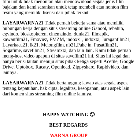
film untuk tidak menonton atau mendownload segala jenis film
bajakan dan kami sarankan untuk tetap membeli atau nonton film
resmi yang memiliki lisensi dari pihak terkait.
LAYARWARNA21
Tidak pernah bekerja sama atau memiliki
hubungan kerja dengan situs streaming online Ganool, rebahin,
cgvindo, bioskopkeren, cinemaindo, dunia21, filmapik,
kawanfilm21, Fmoviez, FMZM, indoxx1, indoxxi, Juraganfilm21,
Layarkaca21, lk21, Melongfilm, nb21,Pahe in, Pusatfilm21,
Sogafime, savefilm21, Streamxxi, dan lain-lain. Kami tidak pernah
meng-host video apapun di situs savefilm21 ini. Situs ini legal dan
hanya berisi tautan menuju situs pihak ketiga seperti Acefile, Google
Drive, Uptobox, Racaty, Openload, Zippyshare, Rapidvideo, dan
lainnya.
LAYARWARNA21
Tidak bertanggung jawab atas segala aspek
tentang kepatuhan, hak cipta, legalitas, kesopanan, atau aspek lain
dari konten situs streaming film online lainnya.
HAPPY WATCHING 🙂
BEST REGARDS
WARNA GROUP