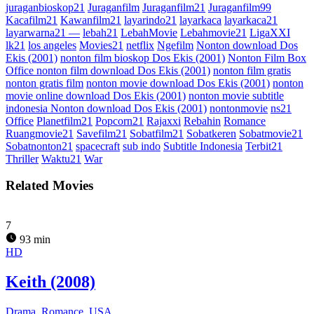
juraganbioskop21
Juraganfilm
Juraganfilm21
Juraganfilm99
Kacafilm21
Kawanfilm21
layarindo21
layarkaca
layarkaca21
layarwarna21 —
lebah21
LebahMovie
Lebahmovie21
LigaXXI
lk21
los angeles
Movies21
netflix
Ngefilm
Nonton download Dos
Ekis (2001)
nonton film bioskop Dos Ekis (2001)
Nonton Film Box
Office nonton film download Dos Ekis (2001)
nonton film gratis
nonton gratis film
nonton movie download Dos Ekis (2001)
nonton
movie online download Dos Ekis (2001)
nonton movie subtitle
indonesia Nonton download Dos Ekis (2001)
nontonmovie
ns21
Office
Planetfilm21
Popcorn21
Rajaxxi
Rebahin
Romance
Ruangmovie21
Savefilm21
Sobatfilm21
Sobatkeren
Sobatmovie21
Sobatnonton21
spacecraft
sub indo
Subtitle Indonesia
Terbit21
Thriller
Waktu21
War
Related Movies
7
93 min
HD
Keith (2008)
Drama
,
Romance
,
USA