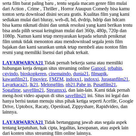
serta film barat paling baru , tentu segala macam genre film mulai
dari Action , Crime , Thriller , Horror Ataupun Comedy bisa kamu
tonton serta download disini secara gratis. Kualitas film yang kami
sediakan mulai dari bluray, web-dl, hd, dvdrip, hdrip dan hdcam
bisa kamu nikmati disini dan untuk resolusi yang kami berikan tentu
bisa anda pilih sesuai keinginan mulai dari 360p, 480p, 720p dan
1080p. Namun kami tetap menyarakan kepada seluruh penikmat
film untuk tidak menonton atau mendownload segala jenis film
bajakan dan kami sarankan untuk tetap membeli atau nonton film
resmi yang memiliki lisensi dari pihak terkait.
LAYARWARNA21
Tidak pernah bekerja sama atau memiliki
hubungan kerja dengan situs streaming online
Ganool
,
rebahin
,
cgvindo
,
bioskopkeren
,
cinemaindo
,
dunia21
,
filmapik
,
kawanfilm21
,
Fmoviez
,
FMZM
,
indoxx1
,
indoxxi
,
Juraganfilm21
,
Layarkaca21
,
lk21
,
Melongfilm
,
nb21
,
Pahe in
,
Pusatfilm21
,
Sogafime
,
savefilm21
,
Streamxxi
, dan lain-lain. Kami tidak pernah
meng-host video apapun di situs
savefilm21
ini. Situs ini legal dan
hanya berisi tautan menuju situs pihak ketiga seperti Acefile, Google
Drive, Uptobox, Racaty, Openload, Zippyshare, Rapidvideo, dan
lainnya.
LAYARWARNA21
Tidak bertanggung jawab atas segala aspek
tentang kepatuhan, hak cipta, legalitas, kesopanan, atau aspek lain
dari konten situs streaming film online lainnya.