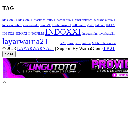
TAG
bioskop 21
bioskop21
BioskopGratis21
Bioskopin21
bioskopkeren
Bioskopkeren21
bioskop online
cinemaindo
dunia21
filmbioskop21
full movie
gratis
hitman
IDLIX
INDOXXI
IDLIX21
IDNXXI
INDOFILM
Juraganfilm
layarkaca21
layarwarna21 —
lk21
los angeles
netflix
Subtitle Indonesia
© 2023
LAYARWARNA21
| Support By WarnaGroup
LK21
close