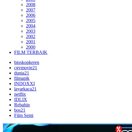
2008
2007
2006
2005
2004
2003
2002
2001
2000
FILM TERBAIK
bioskopkeren
cgvmovie21
dunia21
filmapik
INDOXXI
layarkaca21
netflix
IDLIX
Rebahin
bos21
Film Semi