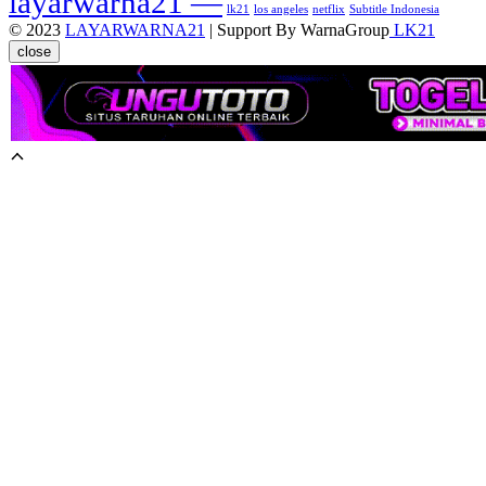
layarwarna21 —
lk21
los angeles
netflix
Subtitle Indonesia
© 2023
LAYARWARNA21
| Support By WarnaGroup
LK21
close