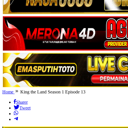
Home
King the Land Season 1 Episode 13
Sharer
Tweet