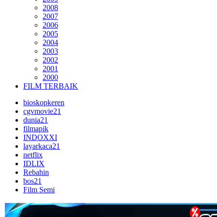
2008
2007
2006
2005
2004
2003
2002
2001
2000
FILM TERBAIK
bioskopkeren
cgvmovie21
dunia21
filmapik
INDOXXI
layarkaca21
netflix
IDLIX
Rebahin
bos21
Film Semi