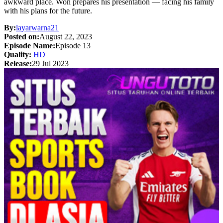
awkward place. Won prepares his presentation — facing his family
with his plans for the future.
By:
layarwarna21
Posted on:
August 22, 2023
Episode Name:
Episode 13
Quality:
HD
Release:
29 Jul 2023