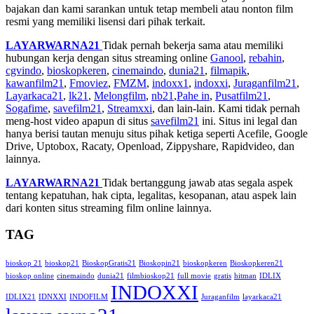
bajakan dan kami sarankan untuk tetap membeli atau nonton film
resmi yang memiliki lisensi dari pihak terkait.
LAYARWARNA21
Tidak pernah bekerja sama atau memiliki
hubungan kerja dengan situs streaming online
Ganool
,
rebahin
,
cgvindo
,
bioskopkeren
,
cinemaindo
,
dunia21
,
filmapik
,
kawanfilm21
,
Fmoviez
,
FMZM
,
indoxx1
,
indoxxi
,
Juraganfilm21
,
Layarkaca21
,
lk21
,
Melongfilm
,
nb21
,
Pahe in
,
Pusatfilm21
,
Sogafime
,
savefilm21
,
Streamxxi
, dan lain-lain. Kami tidak pernah
meng-host video apapun di situs
savefilm21
ini. Situs ini legal dan
hanya berisi tautan menuju situs pihak ketiga seperti Acefile, Google
Drive, Uptobox, Racaty, Openload, Zippyshare, Rapidvideo, dan
lainnya.
LAYARWARNA21
Tidak bertanggung jawab atas segala aspek
tentang kepatuhan, hak cipta, legalitas, kesopanan, atau aspek lain
dari konten situs streaming film online lainnya.
TAG
bioskop 21
bioskop21
BioskopGratis21
Bioskopin21
bioskopkeren
Bioskopkeren21
bioskop online
cinemaindo
dunia21
filmbioskop21
full movie
gratis
hitman
IDLIX
INDOXXI
IDLIX21
IDNXXI
INDOFILM
Juraganfilm
layarkaca21