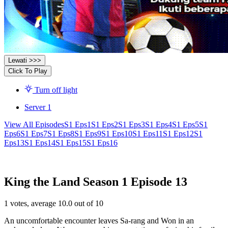
Lewati >>>
Click To Play
Turn off light
Server 1
View All Episodes
S1 Eps1
S1 Eps2
S1 Eps3
S1 Eps4
S1 Eps5
S1
Eps6
S1 Eps7
S1 Eps8
S1 Eps9
S1 Eps10
S1 Eps11
S1 Eps12
S1
Eps13
S1 Eps14
S1 Eps15
S1 Eps16
King the Land Season 1 Episode 13
1
votes, average
10.0
out of 10
An uncomfortable encounter leaves Sa-rang and Won in an