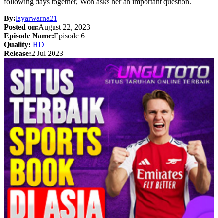
following days together, Won asks her an important question.
By:
layarwarna21
Posted on:
August 22, 2023
Episode Name:
Episode 6
Quality:
HD
Release:
2 Jul 2023