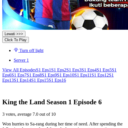
Lewati >>>
Click To Play
Turn off light
Server 1
View All Episodes
S1 Eps1
S1 Eps2
S1 Eps3
S1 Eps4
S1 Eps5
S1
Eps6
S1 Eps7
S1 Eps8
S1 Eps9
S1 Eps10
S1 Eps11
S1 Eps12
S1
Eps13
S1 Eps14
S1 Eps15
S1 Eps16
King the Land Season 1 Episode 6
3
votes, average
7.0
out of 10
Won hurries to Sa-rang during her time of need. After spending the