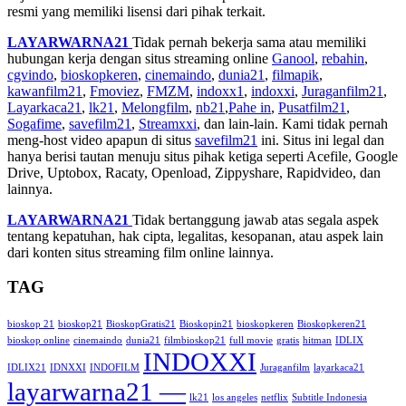
resmi yang memiliki lisensi dari pihak terkait.
LAYARWARNA21
Tidak pernah bekerja sama atau memiliki
hubungan kerja dengan situs streaming online
Ganool
,
rebahin
,
cgvindo
,
bioskopkeren
,
cinemaindo
,
dunia21
,
filmapik
,
kawanfilm21
,
Fmoviez
,
FMZM
,
indoxx1
,
indoxxi
,
Juraganfilm21
,
Layarkaca21
,
lk21
,
Melongfilm
,
nb21
,
Pahe in
,
Pusatfilm21
,
Sogafime
,
savefilm21
,
Streamxxi
, dan lain-lain. Kami tidak pernah
meng-host video apapun di situs
savefilm21
ini. Situs ini legal dan
hanya berisi tautan menuju situs pihak ketiga seperti Acefile, Google
Drive, Uptobox, Racaty, Openload, Zippyshare, Rapidvideo, dan
lainnya.
LAYARWARNA21
Tidak bertanggung jawab atas segala aspek
tentang kepatuhan, hak cipta, legalitas, kesopanan, atau aspek lain
dari konten situs streaming film online lainnya.
TAG
bioskop 21
bioskop21
BioskopGratis21
Bioskopin21
bioskopkeren
Bioskopkeren21
bioskop online
cinemaindo
dunia21
filmbioskop21
full movie
gratis
hitman
IDLIX
INDOXXI
IDLIX21
IDNXXI
INDOFILM
Juraganfilm
layarkaca21
layarwarna21 —
lk21
los angeles
netflix
Subtitle Indonesia