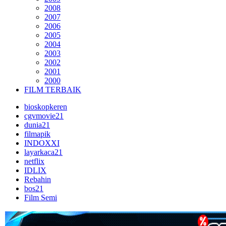
2008
2007
2006
2005
2004
2003
2002
2001
2000
FILM TERBAIK
bioskopkeren
cgvmovie21
dunia21
filmapik
INDOXXI
layarkaca21
netflix
IDLIX
Rebahin
bos21
Film Semi