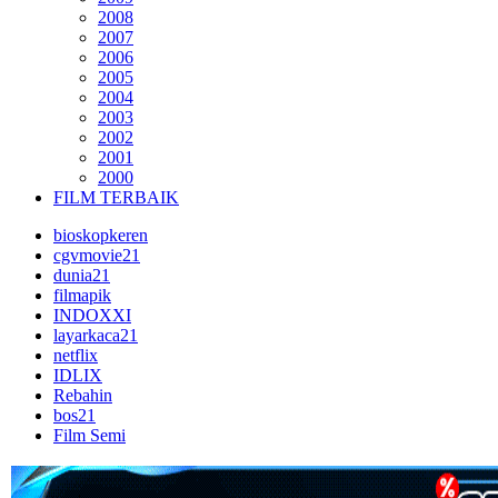
2008
2007
2006
2005
2004
2003
2002
2001
2000
FILM TERBAIK
bioskopkeren
cgvmovie21
dunia21
filmapik
INDOXXI
layarkaca21
netflix
IDLIX
Rebahin
bos21
Film Semi