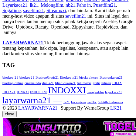
Layarkaca21
,
lk21
,
Melongfilm
,
nb21
,
Pahe in
,
Pusatfilm21
,
Sogafime
,
savefilm21
,
Streamxxi
, dan lain-lain. Kami tidak pernah
meng-host video apapun di situs
savefilm21
ini. Situs ini legal dan
hanya berisi tautan menuju situs pihak ketiga seperti Acefile, Google
Drive, Uptobox, Racaty, Openload, Zippyshare, Rapidvideo, dan
lainnya.
LAYARWARNA21
Tidak bertanggung jawab atas segala aspek
tentang kepatuhan, hak cipta, legalitas, kesopanan, atau aspek lain
dari konten situs streaming film online lainnya.
TAG
bioskop 21
bioskop21
BioskopGratis21
Bioskopin21
bioskopkeren
Bioskopkeren21
bioskop online
cinemaindo
dunia21
filmbioskop21
full movie
gratis
hitman
IDLIX
INDOXXI
IDLIX21
IDNXXI
INDOFILM
Juraganfilm
layarkaca21
layarwarna21 —
lk21
los angeles
netflix
Subtitle Indonesia
© 2023
LAYARWARNA21
| Support By WarnaGroup
LK21
close