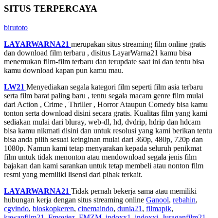
SITUS TERPERCAYA
birutoto
LAYARWARNA21
merupakan situs streaming film online gratis
dan download film terbaru , disitus LayarWarna21 kamu bisa
menemukan film-film terbaru dan terupdate saat ini dan tentu bisa
kamu download kapan pun kamu mau.
LW21
Menyediakan segala kategori film seperti film asia terbaru
serta film barat paling baru , tentu segala macam genre film mulai
dari Action , Crime , Thriller , Horror Ataupun Comedy bisa kamu
tonton serta download disini secara gratis. Kualitas film yang kami
sediakan mulai dari bluray, web-dl, hd, dvdrip, hdrip dan hdcam
bisa kamu nikmati disini dan untuk resolusi yang kami berikan tentu
bisa anda pilih sesuai keinginan mulai dari 360p, 480p, 720p dan
1080p. Namun kami tetap menyarakan kepada seluruh penikmat
film untuk tidak menonton atau mendownload segala jenis film
bajakan dan kami sarankan untuk tetap membeli atau nonton film
resmi yang memiliki lisensi dari pihak terkait.
LAYARWARNA21
Tidak pernah bekerja sama atau memiliki
hubungan kerja dengan situs streaming online
Ganool
,
rebahin
,
cgvindo
,
bioskopkeren
,
cinemaindo
,
dunia21
,
filmapik
,
kawanfilm21
,
Fmoviez
,
FMZM
,
indoxx1
,
indoxxi
,
Juraganfilm21
,