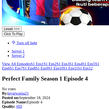
Lewati >>>
Click To Play
Turn off light
Server 1
Server 2
View All Episodes
S1 Eps1
S1 Eps2
S1 Eps3
S1 Eps4
S1 Eps5
S1
Eps6
S1 Eps7
S1 Eps8
S1 Eps9
S1 Eps10
S1 Eps11
S1 Eps12
Perfect Family Season 1 Episode 4
No votes
By:
layarwarna21
Posted on:
September 18, 2024
Episode Name:
Episode 4
Quality:
HD