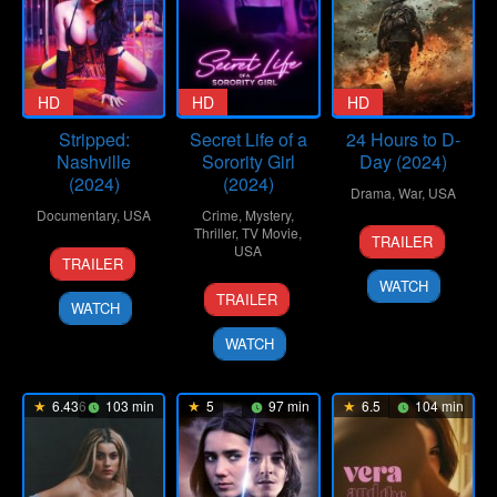
HD
HD
HD
Stripped:
Secret Life of a
24 Hours to D-
Nashville
Sorority Girl
Day (2024)
(2024)
(2024)
Drama
,
War
,
USA
Documentary
,
USA
Crime
,
Mystery
,
20
Monroe
Thriller
,
TV Movie
,
TRAILER
6
Marc
USA
Sep
Robertson
TRAILER
Feb
Ostrick
2024
WATCH
6
Damián
2024
TRAILER
WATCH
Apr
Romay
2024
WATCH
6.436
103 min
5
97 min
6.5
104 min