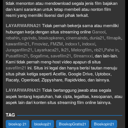
tidak menonton atau mendownload segala jenis film bajakan
dan kami sarankan untuk tetap membeli atau nonton film
resmi yang memiliki lisensi dari pihak terkait.
LAYARWARNA21
Tidak pernah bekerja sama atau memiliki
hubungan kerja dengan situs streaming online
Ganool
,
rebahin
,
cgvindo
,
bioskopkeren
,
cinemaindo
,
dunia21
,
filmapik
,
kawanfilm21
,
Fmoviez
,
FMZM
,
indoxx1
,
indoxxi
,
Juraganfilm21
,
Layarkaca21
,
lk21
,
Melongfilm
,
nb21
,
Pahe in
,
Pusatfilm21
,
Sogafime
,
savefilm21
,
Streamxxi
, dan lain-lain.
Kami tidak pernah meng-host video apapun di situs
savefilm21
ini. Situs ini legal dan hanya berisi tautan menuju
situs pihak ketiga seperti Acefile, Google Drive, Uptobox,
Racaty, Openload, Zippyshare, Rapidvideo, dan lainnya.
LAYARWARNA21
Tidak bertanggung jawab atas segala
aspek tentang kepatuhan, hak cipta, legalitas, kesopanan, atau
aspek lain dari konten situs streaming film online lainnya.
TAG
bioskop 21
bioskop21
BioskopGratis21
Bioskopin21