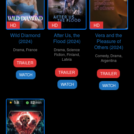
HD
HD
HD
Wild Diamond
After Us, the
Vera and the
(2024)
Flood (2024)
Pleasure of
Others (2024)
Drama
,
France
Drama
,
Science
Fiction
,
Finland
,
Comedy
,
Drama
,
9
Maéva
Latvia
Argentina
TRAILER
Oct
Ranc
5
Arto
26
Federico
2024
TRAILER
TRAILER
WATCH
Dec
Halonen
Sep
Actis
2024
2024
WATCH
WATCH
5.8
82 min