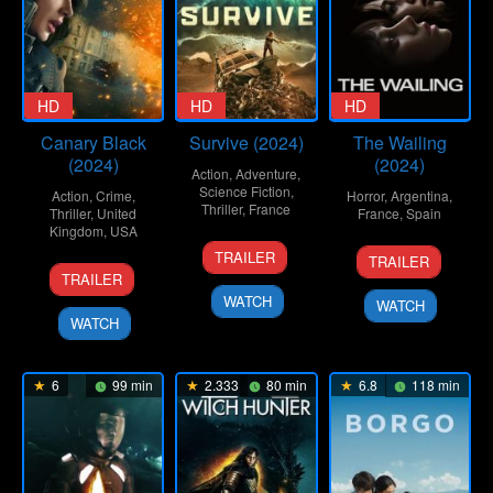
HD
HD
HD
Canary Black
Survive (2024)
The Wailing
(2024)
(2024)
Action
,
Adventure
,
Science Fiction
,
Action
,
Crime
,
Horror
,
Argentina
,
Thriller
,
France
Thriller
,
United
France
,
Spain
Kingdom
,
USA
19
Kenza
25
Pedro
TRAILER
TRAILER
10
Pierre
Jun
Salaheddine
Oct
Martín
TRAILER
Oct
Morel
2024
2024
Calero
WATCH
WATCH
2024
WATCH
6
99 min
2.333
80 min
6.8
118 min