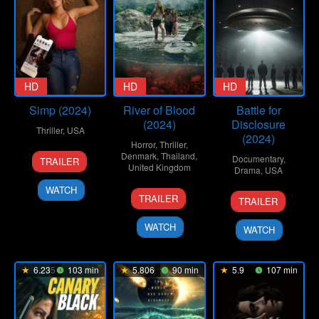
HD
HD
HD
Simp (2024)
River of Blood
Battle for
(2024)
Disclosure
Thriller
,
USA
(2024)
Horror
,
Thriller
,
7
Tremain
Denmark
,
Thailand
,
Documentary
,
TRAILER
United Kingdom
Apr
Hayhoe
Drama
,
USA
2024
WATCH
12
Howard
12
Blake
TRAILER
TRAILER
Dec
J.
Oct
Cousins
2024
Ford
2024
WATCH
WATCH
6.235
103 min
5.806
90 min
5.9
107 min