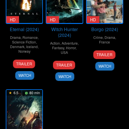
HD
HD
HD
Eternal (2024)
Witch Hunter
Borgo (2024)
(2024)
Drama
,
Romance
,
Crime
,
Drama
,
Science Fiction
,
France
Action
,
Adventure
,
Denmark
,
Iceland
,
Fantasy
,
Horror
,
Norway
17
Stéphane
USA
TRAILER
Apr
Demoustier
8
Ulaa
4
Marc
2024
TRAILER
TRAILER
WATCH
Jul
Salim
Oct
Gottlieb
2024
2024
WATCH
WATCH
6.5
80 min