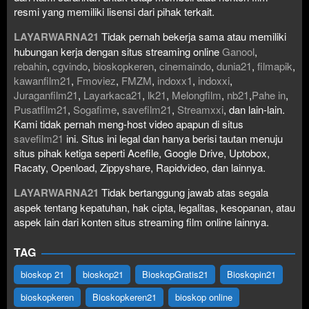
resmi yang memiliki lisensi dari pihak terkait.
LAYARWARNA21
Tidak pernah bekerja sama atau memiliki
hubungan kerja dengan situs streaming online
Ganool
,
rebahin
,
cgvindo
,
bioskopkeren
,
cinemaindo
,
dunia21
,
filmapik
,
kawanfilm21
,
Fmoviez
,
FMZM
,
indoxx1
,
indoxxi
,
Juraganfilm21
,
Layarkaca21
,
lk21
,
Melongfilm
,
nb21
,
Pahe in
,
Pusatfilm21
,
Sogafime
,
savefilm21
,
Streamxxi
, dan lain-lain.
Kami tidak pernah meng-host video apapun di situs
savefilm21
ini. Situs ini legal dan hanya berisi tautan menuju
situs pihak ketiga seperti Acefile, Google Drive, Uptobox,
Racaty, Openload, Zippyshare, Rapidvideo, dan lainnya.
LAYARWARNA21
Tidak bertanggung jawab atas segala
aspek tentang kepatuhan, hak cipta, legalitas, kesopanan, atau
aspek lain dari konten situs streaming film online lainnya.
TAG
bioskop 21
bioskop21
BioskopGratis21
Bioskopin21
bioskopkeren
Bioskopkeren21
bioskop online