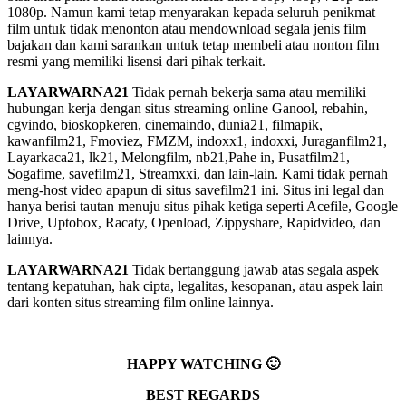
1080p. Namun kami tetap menyarakan kepada seluruh penikmat
film untuk tidak menonton atau mendownload segala jenis film
bajakan dan kami sarankan untuk tetap membeli atau nonton film
resmi yang memiliki lisensi dari pihak terkait.
LAYARWARNA21
Tidak pernah bekerja sama atau memiliki
hubungan kerja dengan situs streaming online Ganool, rebahin,
cgvindo, bioskopkeren, cinemaindo, dunia21, filmapik,
kawanfilm21, Fmoviez, FMZM, indoxx1, indoxxi, Juraganfilm21,
Layarkaca21, lk21, Melongfilm, nb21,Pahe in, Pusatfilm21,
Sogafime, savefilm21, Streamxxi, dan lain-lain. Kami tidak pernah
meng-host video apapun di situs savefilm21 ini. Situs ini legal dan
hanya berisi tautan menuju situs pihak ketiga seperti Acefile, Google
Drive, Uptobox, Racaty, Openload, Zippyshare, Rapidvideo, dan
lainnya.
LAYARWARNA21
Tidak bertanggung jawab atas segala aspek
tentang kepatuhan, hak cipta, legalitas, kesopanan, atau aspek lain
dari konten situs streaming film online lainnya.
HAPPY WATCHING 🙂
BEST REGARDS