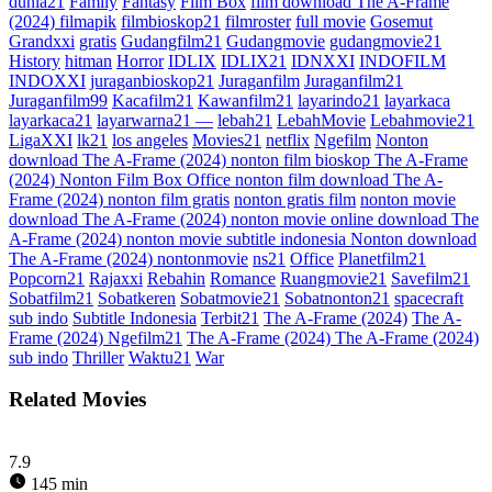
dunia21
Family
Fantasy
Film Box
film download The A-Frame
(2024) filmapik
filmbioskop21
filmroster
full movie
Gosemut
Grandxxi
gratis
Gudangfilm21
Gudangmovie
gudangmovie21
History
hitman
Horror
IDLIX
IDLIX21
IDNXXI
INDOFILM
INDOXXI
juraganbioskop21
Juraganfilm
Juraganfilm21
Juraganfilm99
Kacafilm21
Kawanfilm21
layarindo21
layarkaca
layarkaca21
layarwarna21 —
lebah21
LebahMovie
Lebahmovie21
LigaXXI
lk21
los angeles
Movies21
netflix
Ngefilm
Nonton
download The A-Frame (2024) nonton film bioskop The A-Frame
(2024) Nonton Film Box Office nonton film download The A-
Frame (2024) nonton film gratis
nonton gratis film
nonton movie
download The A-Frame (2024) nonton movie online download The
A-Frame (2024) nonton movie subtitle indonesia Nonton download
The A-Frame (2024) nontonmovie
ns21
Office
Planetfilm21
Popcorn21
Rajaxxi
Rebahin
Romance
Ruangmovie21
Savefilm21
Sobatfilm21
Sobatkeren
Sobatmovie21
Sobatnonton21
spacecraft
sub indo
Subtitle Indonesia
Terbit21
The A-Frame (2024)
The A-
Frame (2024) Ngefilm21
The A-Frame (2024) The A-Frame (2024)
sub indo
Thriller
Waktu21
War
Related Movies
7.9
145 min