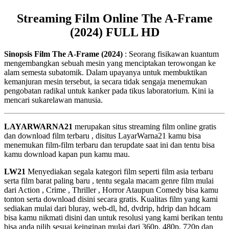
Streaming Film Online The A-Frame
(2024) FULL HD
Sinopsis Film The A-Frame (2024)
: Seorang fisikawan kuantum
mengembangkan sebuah mesin yang menciptakan terowongan ke
alam semesta subatomik. Dalam upayanya untuk membuktikan
kemanjuran mesin tersebut, ia secara tidak sengaja menemukan
pengobatan radikal untuk kanker pada tikus laboratorium. Kini ia
mencari sukarelawan manusia.
LAYARWARNA21
merupakan situs streaming film online gratis
dan download film terbaru , disitus LayarWarna21 kamu bisa
menemukan film-film terbaru dan terupdate saat ini dan tentu bisa
kamu download kapan pun kamu mau.
LW21
Menyediakan segala kategori film seperti film asia terbaru
serta film barat paling baru , tentu segala macam genre film mulai
dari Action , Crime , Thriller , Horror Ataupun Comedy bisa kamu
tonton serta download disini secara gratis. Kualitas film yang kami
sediakan mulai dari bluray, web-dl, hd, dvdrip, hdrip dan hdcam
bisa kamu nikmati disini dan untuk resolusi yang kami berikan tentu
bisa anda pilih sesuai keinginan mulai dari 360p, 480p, 720p dan