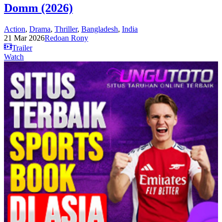
Domm (2026)
Action
,
Drama
,
Thriller
,
Bangladesh
,
India
21 Mar 2026
Redoan Rony
Trailer
Watch