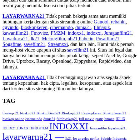
resmi yang memiliki lisensi dari pihak terkait.
LAYARWARNA21
Tidak pernah bekerja sama atau memiliki
hubungan kerja dengan situs streaming online
Ganool
,
rebahin
,
cgvindo
,
bioskopkeren
,
cinemaindo
,
dunia21
,
filmapik
,
kawanfilm21
,
Fmoviez
,
FMZM
,
indoxx1
,
indoxxi
,
Juraganfilm21
,
Layarkaca21
,
lk21
,
Melongfilm
,
nb21
,
Pahe in
,
Pusatfilm21
,
Sogafime
,
savefilm21
,
Streamxxi
, dan lain-lain. Kami tidak pernah
meng-host video apapun di situs
savefilm21
ini. Situs ini legal dan
hanya berisi tautan menuju situs pihak ketiga seperti Acefile, Google
Drive, Uptobox, Racaty, Openload, Zippyshare, Rapidvideo, dan
lainnya.
LAYARWARNA21
Tidak bertanggung jawab atas segala aspek
tentang kepatuhan, hak cipta, legalitas, kesopanan, atau aspek lain
dari konten situs streaming film online lainnya.
TAG
bioskop 21
bioskop21
BioskopGratis21
Bioskopin21
bioskopkeren
Bioskopkeren21
bioskop online
cinemaindo
dunia21
filmbioskop21
full movie
gratis
hitman
IDLIX
INDOXXI
IDLIX21
IDNXXI
INDOFILM
Juraganfilm
layarkaca21
layarwarna21 —
lk21
los angeles
netflix
Subtitle Indonesia