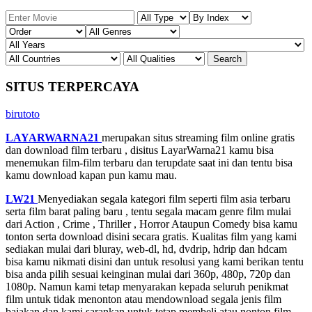
SITUS TERPERCAYA
birutoto
LAYARWARNA21
merupakan situs streaming film online gratis
dan download film terbaru , disitus LayarWarna21 kamu bisa
menemukan film-film terbaru dan terupdate saat ini dan tentu bisa
kamu download kapan pun kamu mau.
LW21
Menyediakan segala kategori film seperti film asia terbaru
serta film barat paling baru , tentu segala macam genre film mulai
dari Action , Crime , Thriller , Horror Ataupun Comedy bisa kamu
tonton serta download disini secara gratis. Kualitas film yang kami
sediakan mulai dari bluray, web-dl, hd, dvdrip, hdrip dan hdcam
bisa kamu nikmati disini dan untuk resolusi yang kami berikan tentu
bisa anda pilih sesuai keinginan mulai dari 360p, 480p, 720p dan
1080p. Namun kami tetap menyarakan kepada seluruh penikmat
film untuk tidak menonton atau mendownload segala jenis film
bajakan dan kami sarankan untuk tetap membeli atau nonton film