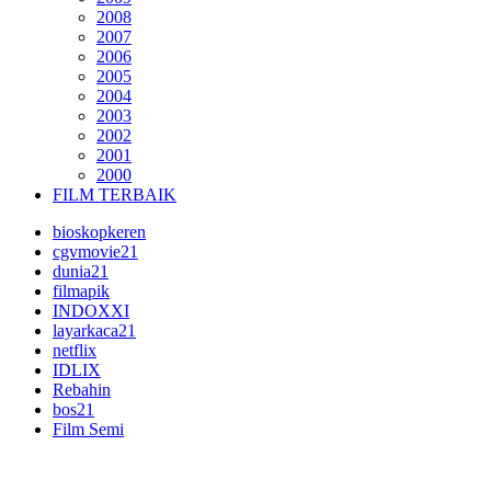
2008
2007
2006
2005
2004
2003
2002
2001
2000
FILM TERBAIK
bioskopkeren
cgvmovie21
dunia21
filmapik
INDOXXI
layarkaca21
netflix
IDLIX
Rebahin
bos21
Film Semi