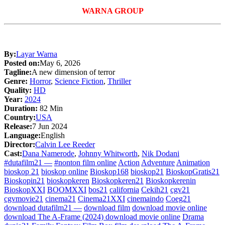
WARNA GROUP
By:
Layar Warna
Posted on:
May 6, 2026
Tagline:
A new dimension of terror
Genre:
Horror
,
Science Fiction
,
Thriller
Quality:
HD
Year:
2024
Duration:
82 Min
Country:
USA
Release:
7 Jun 2024
Language:
English
Director:
Calvin Lee Reeder
Cast:
Dana Namerode
,
Johnny Whitworth
,
Nik Dodani
#dutafilm21 —
#nonton film online
Action
Adventure
Animation
bioskop 21
bioskop online
Bioskop168
bioskop21
BioskopGratis21
Bioskopin21
bioskopkeren
Bioskopkeren21
Bioskopkerenin
BioskopXXI
BOOMXXI
bos21
california
Cekih21
cgv21
cgvmovie21
cinema21
Cinema21XXI
cinemaindo
Coeg21
download dutafilm21 —
download film
download movie online
download The A-Frame (2024) download movie online
Drama