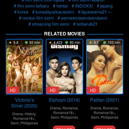
film semi terbaru
hentai
INDOXXI
jepang
korea
korealayarkacasemi
layarwarna21 —
nonton film semi
semisemisemisemisemi
streaming film semi
terbarulk21
RELATED MOVIES
5.8
92 min
4.423
90 min
5.1
103 min
HD
HD
HD
Victoria’s
Siphayo (2016)
Palitan (2021)
Silver (2025)
Drama
,
Romance
,
Drama
,
Romance
,
Romance18+
,
Romance18+
,
Drama
,
History
,
Semi
,
Philippines
Semi
,
Philippines
Romance18+
,
Semi
,
Philippines
3
Joel
10
Brillante