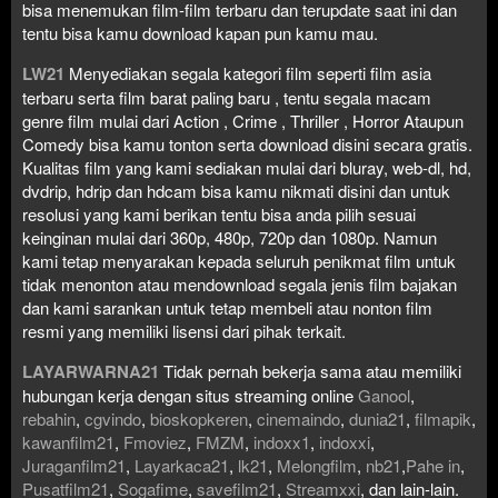
bisa menemukan film-film terbaru dan terupdate saat ini dan
tentu bisa kamu download kapan pun kamu mau.
LW21
Menyediakan segala kategori film seperti film asia
terbaru serta film barat paling baru , tentu segala macam
genre film mulai dari Action , Crime , Thriller , Horror Ataupun
Comedy bisa kamu tonton serta download disini secara gratis.
Kualitas film yang kami sediakan mulai dari bluray, web-dl, hd,
dvdrip, hdrip dan hdcam bisa kamu nikmati disini dan untuk
resolusi yang kami berikan tentu bisa anda pilih sesuai
keinginan mulai dari 360p, 480p, 720p dan 1080p. Namun
kami tetap menyarakan kepada seluruh penikmat film untuk
tidak menonton atau mendownload segala jenis film bajakan
dan kami sarankan untuk tetap membeli atau nonton film
resmi yang memiliki lisensi dari pihak terkait.
LAYARWARNA21
Tidak pernah bekerja sama atau memiliki
hubungan kerja dengan situs streaming online
Ganool
,
rebahin
,
cgvindo
,
bioskopkeren
,
cinemaindo
,
dunia21
,
filmapik
,
kawanfilm21
,
Fmoviez
,
FMZM
,
indoxx1
,
indoxxi
,
Juraganfilm21
,
Layarkaca21
,
lk21
,
Melongfilm
,
nb21
,
Pahe in
,
Pusatfilm21
,
Sogafime
,
savefilm21
,
Streamxxi
, dan lain-lain.