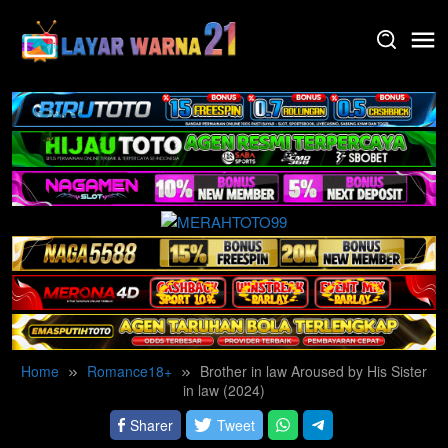
Skip
to
content
Home
Romance18+
Brother in law Aroused by His Sister
in law (2024)
Sharer
Tweet