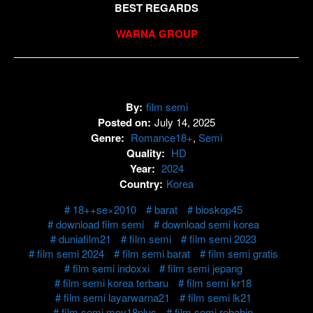
BEST REGARDS
WARNA GROUP
By:
film semi
Posted on:
July 14, 2025
Genre:
Romance18+
,
Semi
Quality:
HD
Year:
2024
Country:
Korea
18++se×2010
barat
bioskop45
download film semi
download semi korea
duniafilm21
film semi
film semi 2023
film semi 2024
film semi barat
film semi gratis
film semi indoxxi
film semi jepang
film semi korea terbaru
film semi kr18
film semi layarwarna21
film semi lk21
film semi mov18plus
film semi rebahin