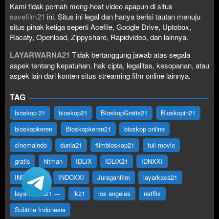
Kami tidak pernah meng-host video apapun di situs
savefilm21
ini. Situs ini legal dan hanya berisi tautan menuju
situs pihak ketiga seperti Acefile, Google Drive, Uptobox,
Racaty, Openload, Zippyshare, Rapidvideo, dan lainnya.
LAYARWARNA21
Tidak bertanggung jawab atas segala
aspek tentang kepatuhan, hak cipta, legalitas, kesopanan, atau
aspek lain dari konten situs streaming film online lainnya.
TAG
bioskop 21
bioskop21
BioskopGratis21
Bioskopin21
bioskopkeren
Bioskopkeren21
bioskop online
cinemaindo
dunia21
filmbioskop21
full movie
gratis
hitman
IDLIX
IDLIX21
IDNXXI
INDOFILM
INDOXXI
Juraganfilm
layarkaca21
layarwarna21 —
lk21
los angeles
netflix
Subtitle Indonesia