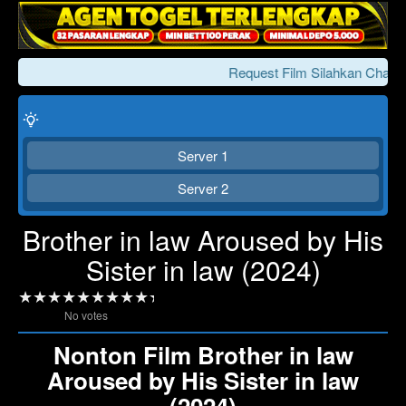
Request Film Silahkan Chat K
Server 1
Server 2
Brother in law Aroused by His
Sister in law (2024)
Click To Play
Lewati >>>
No votes
Nonton Film Brother in law
Aroused by His Sister in law
(2024)