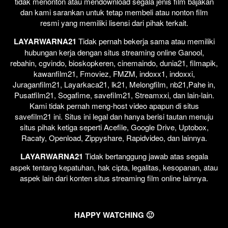
tidak menonton atau mendownload segala jenis film bajakan
dan kami sarankan untuk tetap membeli atau nonton film
resmi yang memiliki lisensi dari pihak terkait.
LAYARWARNA21
Tidak pernah bekerja sama atau memiliki
hubungan kerja dengan situs streaming online Ganool,
rebahin, cgvindo, bioskopkeren, cinemaindo, dunia21, filmapik,
kawanfilm21, Fmoviez, FMZM, indoxx1, indoxxi,
Juraganfilm21, Layarkaca21, lk21, Melongfilm, nb21,Pahe in,
Pusatfilm21, Sogafime, savefilm21, Streamxxi, dan lain-lain.
Kami tidak pernah meng-host video apapun di situs
savefilm21 ini. Situs ini legal dan hanya berisi tautan menuju
situs pihak ketiga seperti Acefile, Google Drive, Uptobox,
Racaty, Openload, Zippyshare, Rapidvideo, dan lainnya.
LAYARWARNA21
Tidak bertanggung jawab atas segala
aspek tentang kepatuhan, hak cipta, legalitas, kesopanan, atau
aspek lain dari konten situs streaming film online lainnya.
HAPPY WATCHING 🙂