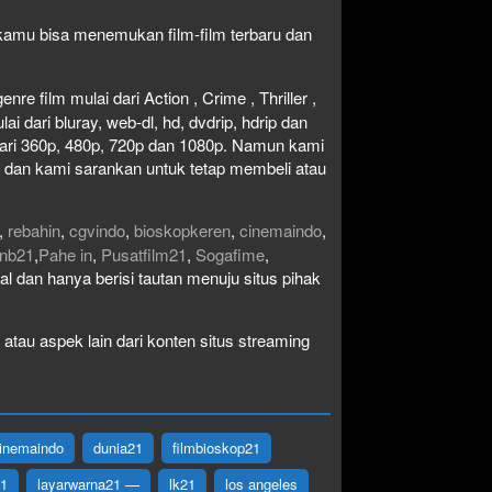
1 kamu bisa menemukan film-film terbaru dan
re film mulai dari Action , Crime , Thriller ,
 dari bluray, web-dl, hd, dvdrip, hdrip dan
i dari 360p, 480p, 720p dan 1080p. Namun kami
n dan kami sarankan untuk tetap membeli atau
,
rebahin
,
cgvindo
,
bioskopkeren
,
cinemaindo
,
nb21
,
Pahe in
,
Pusatfilm21
,
Sogafime
,
egal dan hanya berisi tautan menuju situs pihak
atau aspek lain dari konten situs streaming
inemaindo
dunia21
filmbioskop21
21
layarwarna21 —
lk21
los angeles