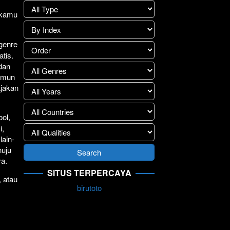
lay
>>
1 kamu
.
 genre
atis.
 dan
Namun
ajakan
ol,
i,
lain-
nuju
ya.
SITUS TERPERCAYA
, atau
birutoto