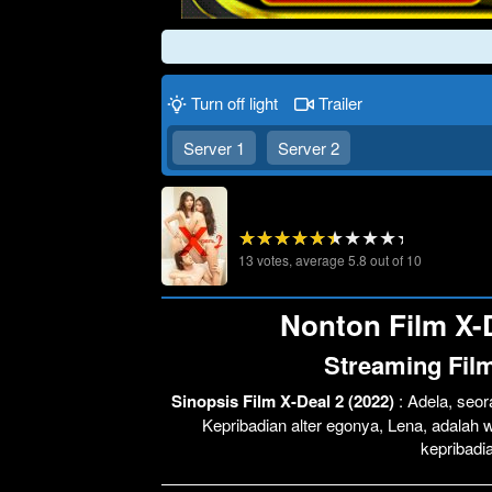
Turn off light
Trailer
Server 1
Server 2
13
votes, average
5.8
out of 10
Nonton Film X-D
Streaming Film
Sinopsis Film X-Deal 2 (2022)
: Adela, seo
Kepribadian alter egonya, Lena, adalah
kepribadi