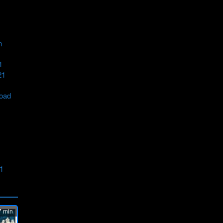
n
1
21
load
21
 min