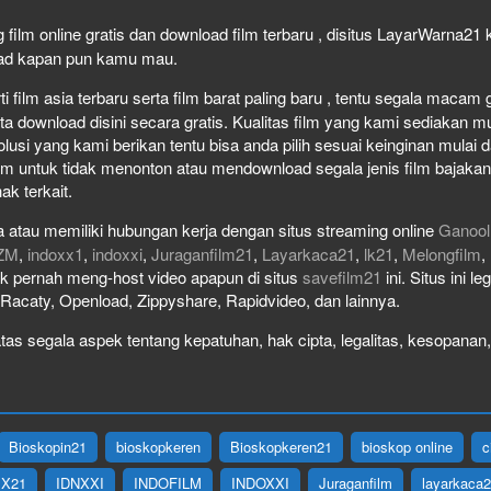
 film online gratis dan download film terbaru , disitus LayarWarna2
load kapan pun kamu mau.
film asia terbaru serta film barat paling baru , tentu segala macam gen
download disini secara gratis. Kualitas film yang kami sediakan mulai
olusi yang kami berikan tentu bisa anda pilih sesuai keinginan mula
lm untuk tidak menonton atau mendownload segala jenis film bajaka
ak terkait.
 atau memiliki hubungan kerja dengan situs streaming online
Ganool
ZM
,
indoxx1
,
indoxxi
,
Juraganfilm21
,
Layarkaca21
,
lk21
,
Melongfilm
,
idak pernah meng-host video apapun di situs
savefilm21
ini. Situs ini l
, Racaty, Openload, Zippyshare, Rapidvideo, dan lainnya.
as segala aspek tentang kepatuhan, hak cipta, legalitas, kesopanan, 
Bioskopin21
bioskopkeren
Bioskopkeren21
bioskop online
c
IX21
IDNXXI
INDOFILM
INDOXXI
Juraganfilm
layarkaca