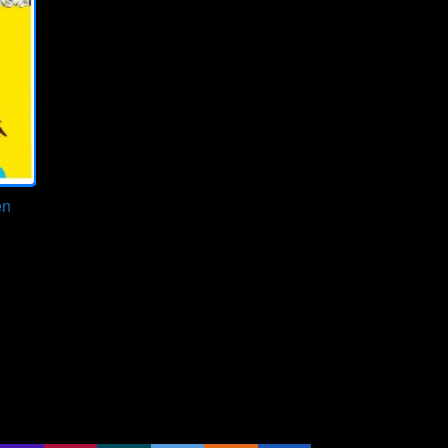
en
ze