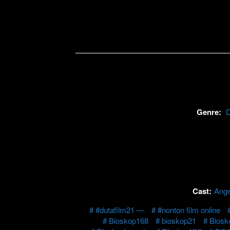
Genre:
Cast:
Ange
#dutafilm21 —
#nonton film online
Bioskop168
bioskop21
Biosk