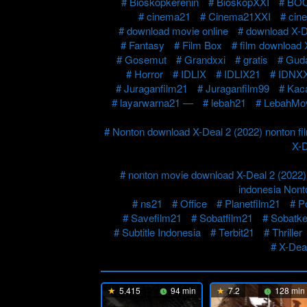
Bioskopkerenin
BioskopXXI
BO
cinema21
Cinema21XXI
cin
download movie online
download X-D
Fantasy
Film Box
film download 
Gosemut
Grandxxi
gratis
Guda
Horror
IDLIX
IDLIX21
IDNXX
Juraganfilm21
Juraganfilm99
Kac
layarwarna21 —
lebah21
LebahMo
Nonton download X-Deal 2 (2022) nonton fi
X-D
nonton movie download X-Deal 2 (2022) 
indonesia Nont
ns21
Office
Planetfilm21
P
Savefilm21
Sobatfilm21
Sobatke
Subtitle Indonesia
Terbit21
Thriller
X-Deal
5.415
94 min
7.2
128 min