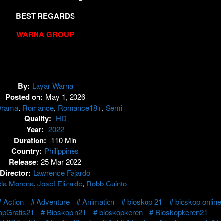
BEST REGARDS
WARNA GROUP
By:
Layar Warna
Posted on:
May 1, 2026
Drama
,
Romance
,
Romance18+
,
Semi
Quality:
HD
Year:
2022
Duration:
110 Min
Country:
Philippines
Release:
25 Mar 2022
Director:
Lawrence Fajardo
la Morena
,
Josef Elizalde
,
Robb Guinto
Action
Adventure
Animation
bioskop 21
bioskop online
opGratis21
Bioskopin21
bioskopkeren
Bioskopkeren21