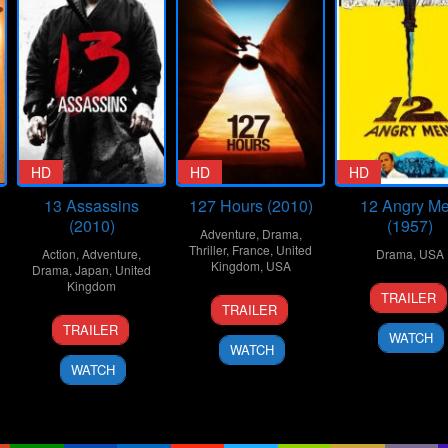
HD
HD
HD
13 Assassins
127 Hours (2010)
12 Angry M
(2010)
(1957)
Adventure
,
Drama
,
Thriller
,
France
,
United
Action
,
Adventure
,
Drama
,
USA
Kingdom
,
USA
Drama
,
Japan
,
United
Kingdom
10
Don
TRAILER
12
Danny
Apr
Kran
TRAILER
25
Takashi
Nov
Boyle
1957
TRAILER
WATCH
Sep
Miike
2010
WATCH
2010
WATCH