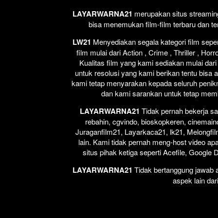
LAYARWARNA21
merupakan situs streaming 
bisa menemukan film-film terbaru dan t
LW21
Menyediakan segala kategori film seperti
film mulai dari Action , Crime , Thriller , H
Kualitas film yang kami sediakan mulai dari
untuk resolusi yang kami berikan tentu bisa 
kami tetap menyarakan kepada seluruh penikm
dan kami sarankan untuk tetap membel
LAYARWARNA21
Tidak pernah bekerja sa
rebahin, cgvindo, bioskopkeren, cinemain
Juraganfilm21, Layarkaca21, lk21, Melongfil
lain. Kami tidak pernah meng-host video apap
situs pihak ketiga seperti Acefile, Google
LAYARWARNA21
Tidak bertanggung jawab at
aspek lain dar