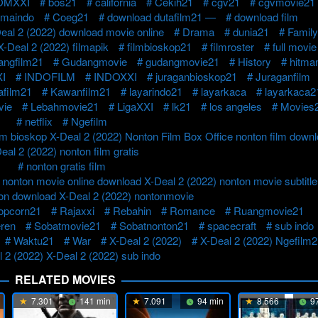
OMXXI
bos21
california
Cekih21
cgv21
cgvmovie21
emaindo
Coeg21
download dutafilm21 —
download film
eal 2 (2022) download movie online
Drama
dunia21
Family
X-Deal 2 (2022) filmapik
filmbioskop21
filmroster
full movie
ngfilm21
Gudangmovie
gudangmovie21
History
hitma
I
INDOFILM
INDOXXI
juraganbioskop21
Juraganfilm
afilm21
Kawanfilm21
layarindo21
layarkaca
layarkaca2
vie
Lebahmovie21
LigaXXI
lk21
los angeles
Movies
netflix
Ngefilm
lm bioskop X-Deal 2 (2022) Nonton Film Box Office nonton film down
eal 2 (2022) nonton film gratis
nonton gratis film
nonton movie online download X-Deal 2 (2022) nonton movie subtitle
on download X-Deal 2 (2022) nontonmovie
opcorn21
Rajaxxi
Rebahin
Romance
Ruangmovie21
ren
Sobatmovie21
Sobatnonton21
spacecraft
sub indo
Waktu21
War
X-Deal 2 (2022)
X-Deal 2 (2022) Ngefilm
 2 (2022) X-Deal 2 (2022) sub indo
RELATED MOVIES
7.301
141 min
7.091
94 min
8.566
97