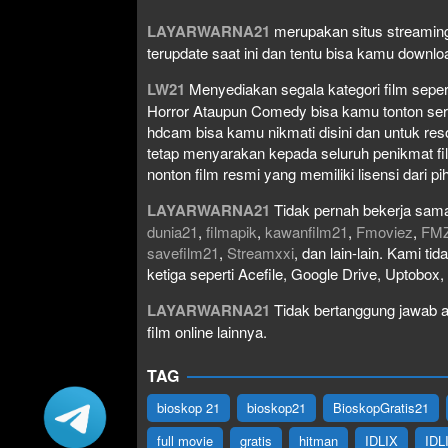
LAYARWARNA21
merupakan situs streaming
terupdate saat ini dan tentu bisa kamu down
LW21
Menyediakan segala kategori film seperti 
Horror Ataupun Comedy bisa kamu tonton serta 
hdcam bisa kamu nikmati disini dan untuk res
tetap menyarakan kepada seluruh penikmat fi
nonton film resmi yang memiliki lisensi dari pih
LAYARWARNA21
Tidak pernah bekerja sama
dunia21
,
filmapik
,
kawanfilm21
,
Fmoviez
,
FM
savefilm21
,
Streamxxi
, dan lain-lain. Kami t
ketiga seperti Acefile, Google Drive, Uptobox
LAYARWARNA21
Tidak bertanggung jawab at
film online lainnya.
TAG
bioskop 21
bioskop21
BioskopGratis21
full movie
gratis
hitman
IDLIX
IDL