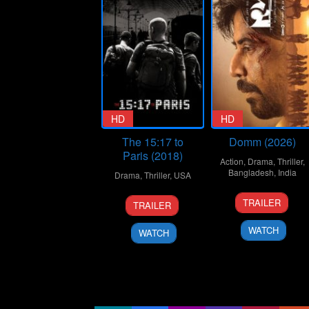
HD
HD
The 15:17 to
Domm (2026)
Paris (2018)
Action
,
Drama
,
Thriller
,
Bangladesh
,
India
Drama
,
Thriller
,
USA
21
Redoan
7
Clint
TRAILER
TRAILER
Mar
Rony
Feb
Eastwood
2026
2018
WATCH
WATCH