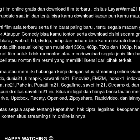
Click To P
Lewati >
film online gratis dan download film terbaru , disitus LayarWarna2
erupdate saat ini dan tentu bisa kamu download kapan pun kamu mau
 film asia terbaru serta film barat paling baru , tentu segala macam
orror Ataupun Comedy bisa kamu tonton serta download disini secara gr
 bluray, web-dl, hd, dvdrip, hdrip dan hdcam bisa kamu nikmati disini
anda pilih sesuai keinginan mulai dari 360p, 480p, 720p dan 1080p. 
at film untuk tidak menonton atau mendownload segala jenis film b
i atau nonton film resmi yang memiliki lisensi dari pihak terkait.
ma atau memiliki hubungan kerja dengan situs streaming online Gano
do, dunia21, filmapik, kawanfilm21, Fmoviez, FMZM, indoxx1, indoxx
m, nb21,Pahe in, Pusatfilm21, Sogafime, savefilm21, Streamxxi, dan 
un di situs savefilm21 ini. Situs ini legal dan hanya berisi tautan me
 Drive, Uptobox, Racaty, Openload, Zippyshare, Rapidvideo, dan lainn
as segala aspek tentang kepatuhan, hak cipta, legalitas, kesopanan
i konten situs streaming film online lainnya.
HAPPY WATCHING 🙂