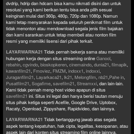
dvdrip, hdrip dan hdcam bisa kamu nikmati disini dan untuk
resolusi yang kami berikan tentu bisa anda pilih sesuai
keinginan mulai dari 360p, 480p, 720p dan 1080p. Namun
kami tetap menyarakan kepada seluruh penikmat film untuk
tidak menonton atau mendownload segala jenis film bajakan
dan kami sarankan untuk tetap membeli atau nonton film
resmi yang memiliki lisensi dari pihak terkait.
LAYARWARNA21
Tidak pernah bekerja sama atau memiliki
hubungan kerja dengan situs streaming online
Ganool
,
rebahin
,
cgvindo
,
bioskopkeren
,
cinemaindo
,
dunia21
,
filmapik
,
kawanfilm21
,
Fmoviez
,
FMZM
,
indoxx1
,
indoxxi
,
Juraganfilm21
,
Layarkaca21
,
lk21
,
Melongfilm
,
nb21
,
Pahe in
,
Pusatfilm21
,
Sogafime
,
savefilm21
,
Streamxxi
, dan lain-lain.
Kami tidak pernah meng-host video apapun di situs
savefilm21
ini. Situs ini legal dan hanya berisi tautan menuju
situs pihak ketiga seperti Acefile, Google Drive, Uptobox,
Racaty, Openload, Zippyshare, Rapidvideo, dan lainnya.
LAYARWARNA21
Tidak bertanggung jawab atas segala
aspek tentang kepatuhan, hak cipta, legalitas, kesopanan, atau
aspek lain dari konten situs streaming film online lainnya.