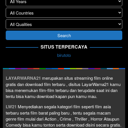
SITUS TERPERCAYA
birutoto
LAYARWARNA21
merupakan situs streaming film online
gratis dan download film terbaru , disitus LayarWarna21 kamu
bisa menemukan film-film terbaru dan terupdate saat ini dan
tentu bisa kamu download kapan pun kamu mau.
LW21
Menyediakan segala kategori film seperti film asia
terbaru serta film barat paling baru , tentu segala macam
genre film mulai dari Action , Crime , Thriller , Horror Ataupun
Comedy bisa kamu tonton serta download disini secara gratis.