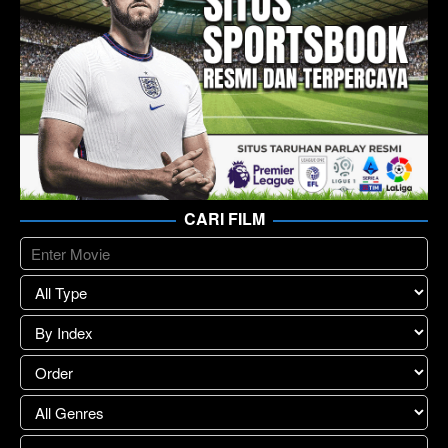
CARI FILM