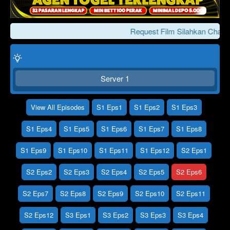
Request Film Silahkan Chat K
Server 1
View All Episodes
S1 Eps1
S1 Eps2
S1 Eps3
S1 Eps4
S1 Eps5
S1 Eps6
S1 Eps7
S1 Eps8
Click To Play
Lewati >>>
S1 Eps9
S1 Eps10
S1 Eps11
S1 Eps12
S2 Eps1
S2 Eps2
S2 Eps3
S2 Eps4
S2 Eps5
S2 Eps6
S2 Eps7
S2 Eps8
S2 Eps9
S2 Eps10
S2 Eps11
S2 Eps12
S3 Eps1
S3 Eps2
S3 Eps3
S3 Eps4