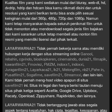
Kualitas film yang kami sediakan mulai dari bluray, web-dl, hd,
dvdrip, hdrip dan hdcam bisa kamu nikmati disini dan untuk
resolusi yang kami berikan tentu bisa anda pilih sesuai
keinginan mulai dari 360p, 480p, 720p dan 1080p. Namun
kami tetap menyarakan kepada seluruh penikmat film untuk
tidak menonton atau mendownload segala jenis film bajakan
dan kami sarankan untuk tetap membeli atau nonton film
resmi yang memiliki lisensi dari pihak terkait.
LAYARWARNA21
Tidak pernah bekerja sama atau memiliki
hubungan kerja dengan situs streaming online
Ganool
,
rebahin
,
cgvindo
,
bioskopkeren
,
cinemaindo
,
dunia21
,
filmapik
,
kawanfilm21
,
Fmoviez
,
FMZM
,
indoxx1
,
indoxxi
,
Juraganfilm21
,
Layarkaca21
,
lk21
,
Melongfilm
,
nb21
,
Pahe in
,
Pusatfilm21
,
Sogafime
,
savefilm21
,
Streamxxi
, dan lain-lain.
Kami tidak pernah meng-host video apapun di situs
savefilm21
ini. Situs ini legal dan hanya berisi tautan menuju
situs pihak ketiga seperti Acefile, Google Drive, Uptobox,
Racaty, Openload, Zippyshare, Rapidvideo, dan lainnya.
LAYARWARNA21
Tidak bertanggung jawab atas segala
aspek tentang kepatuhan, hak cipta, legalitas, kesopanan, atau