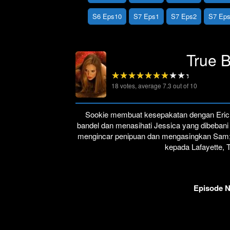
S6 Eps10
S7 Eps1
S7 Eps2
S7 Ep
True 
18
votes, average
7.3
out of 10
Sookie membuat kesepakatan dengan Eric 
bandel dan menasihati Jessica yang dibeban
mengincar penipuan dan mengasingkan Sam
kepada Lafayette, T
Episode 