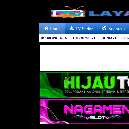
Skip
to
content
Home
TV Series
Negara
BIOSKOPKEREN
CGVMOVIE21
DUNIA21
FIL