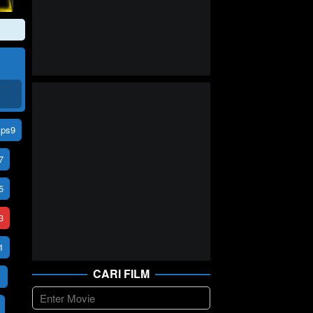
Eps9
7
5
3
1
CARI FILM
1