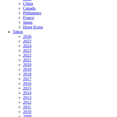
China
Canada
Philippines
France
Japan
Hong Kong
Tahun
2026
2025
2024
2023
2022
2021
2020
2019
2018
2017
2016
2015
2014
2013
2012
2011
2010
2009