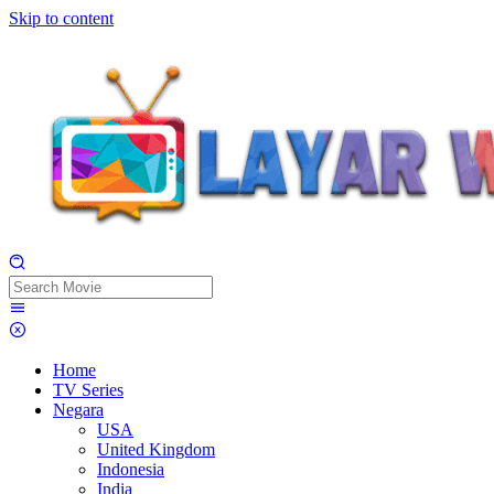
Skip to content
Home
TV Series
Negara
USA
United Kingdom
Indonesia
India