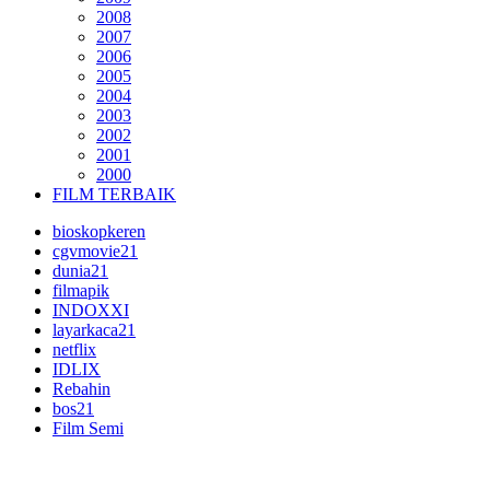
2008
2007
2006
2005
2004
2003
2002
2001
2000
FILM TERBAIK
bioskopkeren
cgvmovie21
dunia21
filmapik
INDOXXI
layarkaca21
netflix
IDLIX
Rebahin
bos21
Film Semi