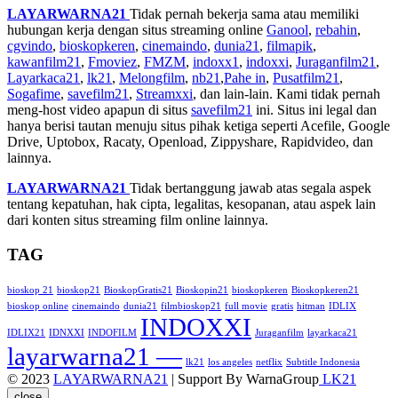
LAYARWARNA21
Tidak pernah bekerja sama atau memiliki
hubungan kerja dengan situs streaming online
Ganool
,
rebahin
,
cgvindo
,
bioskopkeren
,
cinemaindo
,
dunia21
,
filmapik
,
kawanfilm21
,
Fmoviez
,
FMZM
,
indoxx1
,
indoxxi
,
Juraganfilm21
,
Layarkaca21
,
lk21
,
Melongfilm
,
nb21
,
Pahe in
,
Pusatfilm21
,
Sogafime
,
savefilm21
,
Streamxxi
, dan lain-lain. Kami tidak pernah
meng-host video apapun di situs
savefilm21
ini. Situs ini legal dan
hanya berisi tautan menuju situs pihak ketiga seperti Acefile, Google
Drive, Uptobox, Racaty, Openload, Zippyshare, Rapidvideo, dan
lainnya.
LAYARWARNA21
Tidak bertanggung jawab atas segala aspek
tentang kepatuhan, hak cipta, legalitas, kesopanan, atau aspek lain
dari konten situs streaming film online lainnya.
TAG
bioskop 21
bioskop21
BioskopGratis21
Bioskopin21
bioskopkeren
Bioskopkeren21
bioskop online
cinemaindo
dunia21
filmbioskop21
full movie
gratis
hitman
IDLIX
INDOXXI
IDLIX21
IDNXXI
INDOFILM
Juraganfilm
layarkaca21
layarwarna21 —
lk21
los angeles
netflix
Subtitle Indonesia
© 2023
LAYARWARNA21
| Support By WarnaGroup
LK21
close