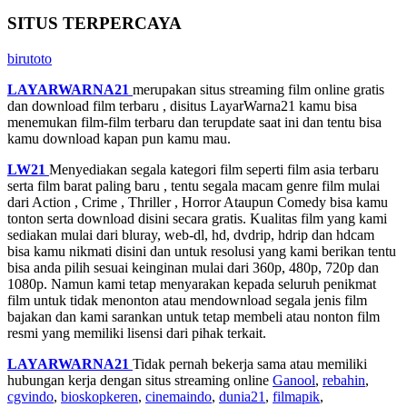
SITUS TERPERCAYA
birutoto
LAYARWARNA21
merupakan situs streaming film online gratis
dan download film terbaru , disitus LayarWarna21 kamu bisa
menemukan film-film terbaru dan terupdate saat ini dan tentu bisa
kamu download kapan pun kamu mau.
LW21
Menyediakan segala kategori film seperti film asia terbaru
serta film barat paling baru , tentu segala macam genre film mulai
dari Action , Crime , Thriller , Horror Ataupun Comedy bisa kamu
tonton serta download disini secara gratis. Kualitas film yang kami
sediakan mulai dari bluray, web-dl, hd, dvdrip, hdrip dan hdcam
bisa kamu nikmati disini dan untuk resolusi yang kami berikan tentu
bisa anda pilih sesuai keinginan mulai dari 360p, 480p, 720p dan
1080p. Namun kami tetap menyarakan kepada seluruh penikmat
film untuk tidak menonton atau mendownload segala jenis film
bajakan dan kami sarankan untuk tetap membeli atau nonton film
resmi yang memiliki lisensi dari pihak terkait.
LAYARWARNA21
Tidak pernah bekerja sama atau memiliki
hubungan kerja dengan situs streaming online
Ganool
,
rebahin
,
cgvindo
,
bioskopkeren
,
cinemaindo
,
dunia21
,
filmapik
,