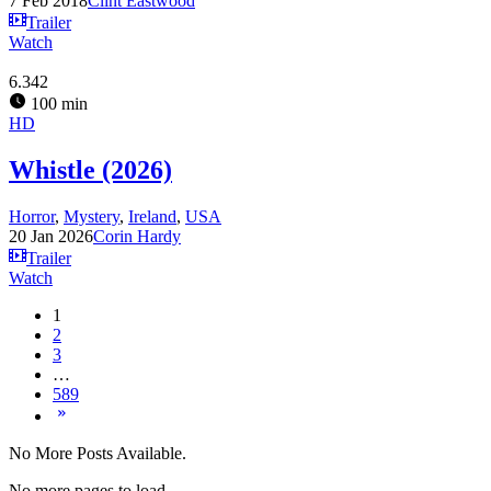
7 Feb 2018
Clint Eastwood
Trailer
Watch
6.342
100 min
HD
Whistle (2026)
Horror
,
Mystery
,
Ireland
,
USA
20 Jan 2026
Corin Hardy
Trailer
Watch
1
2
3
…
589
No More Posts Available.
No more pages to load.