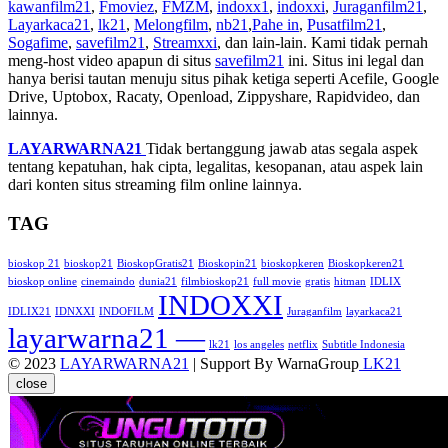
kawanfilm21
,
Fmoviez
,
FMZM
,
indoxx1
,
indoxxi
,
Juraganfilm21
,
Layarkaca21
,
lk21
,
Melongfilm
,
nb21
,
Pahe in
,
Pusatfilm21
,
Sogafime
,
savefilm21
,
Streamxxi
, dan lain-lain. Kami tidak pernah
meng-host video apapun di situs
savefilm21
ini. Situs ini legal dan
hanya berisi tautan menuju situs pihak ketiga seperti Acefile, Google
Drive, Uptobox, Racaty, Openload, Zippyshare, Rapidvideo, dan
lainnya.
LAYARWARNA21
Tidak bertanggung jawab atas segala aspek
tentang kepatuhan, hak cipta, legalitas, kesopanan, atau aspek lain
dari konten situs streaming film online lainnya.
TAG
bioskop 21
bioskop21
BioskopGratis21
Bioskopin21
bioskopkeren
Bioskopkeren21
bioskop online
cinemaindo
dunia21
filmbioskop21
full movie
gratis
hitman
IDLIX
INDOXXI
IDLIX21
IDNXXI
INDOFILM
Juraganfilm
layarkaca21
layarwarna21 —
lk21
los angeles
netflix
Subtitle Indonesia
© 2023
LAYARWARNA21
| Support By WarnaGroup
LK21
close