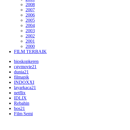
2008
2007
2006
2005
2004
2003
2002
2001
2000
FILM TERBAIK
bioskopkeren
cgvmovie21
dunia21
filmapik
INDOXXI
layarkaca21
netflix
IDLIX
Rebahin
bos21
Film Semi