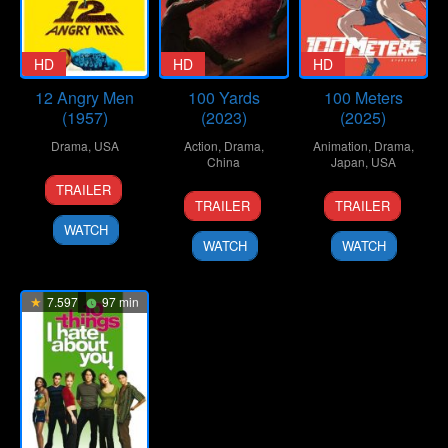
HD
HD
HD
12 Angry Men
100 Yards
100 Meters
(1957)
(2023)
(2025)
Drama
,
USA
Action
,
Drama
,
Animation
,
Drama
,
China
Japan
,
USA
10
Don
TRAILER
20
Xu
19
Kenji
Apr
Kranze
TRAILER
TRAILER
Sep
Junfeng
Sep
Iwaisawa
1957
WATCH
2024
2025
WATCH
WATCH
7.597
97 min