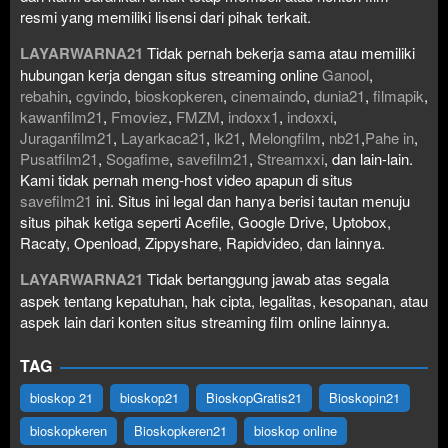
resmi yang memiliki lisensi dari pihak terkait.
LAYARWARNA21
Tidak pernah bekerja sama atau memiliki
hubungan kerja dengan situs streaming online
Ganool
,
rebahin
,
cgvindo
,
bioskopkeren
,
cinemaindo
,
dunia21
,
filmapik
,
kawanfilm21
,
Fmoviez
,
FMZM
,
indoxx1
,
indoxxi
,
Juraganfilm21
,
Layarkaca21
,
lk21
,
Melongfilm
,
nb21
,
Pahe in
,
Pusatfilm21
,
Sogafime
,
savefilm21
,
Streamxxi
, dan lain-lain.
Kami tidak pernah meng-host video apapun di situs
savefilm21
ini. Situs ini legal dan hanya berisi tautan menuju
situs pihak ketiga seperti Acefile, Google Drive, Uptobox,
Racaty, Openload, Zippyshare, Rapidvideo, dan lainnya.
LAYARWARNA21
Tidak bertanggung jawab atas segala
aspek tentang kepatuhan, hak cipta, legalitas, kesopanan, atau
aspek lain dari konten situs streaming film online lainnya.
TAG
bioskop 21
bioskop21
BioskopGratis21
Bioskopin21
bioskopkeren
Bioskopkeren21
bioskop online