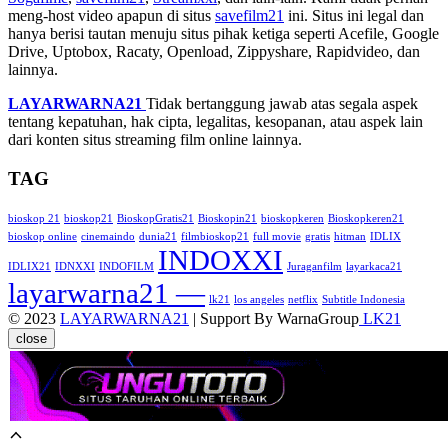
meng-host video apapun di situs
savefilm21
ini. Situs ini legal dan
hanya berisi tautan menuju situs pihak ketiga seperti Acefile, Google
Drive, Uptobox, Racaty, Openload, Zippyshare, Rapidvideo, dan
lainnya.
LAYARWARNA21
Tidak bertanggung jawab atas segala aspek
tentang kepatuhan, hak cipta, legalitas, kesopanan, atau aspek lain
dari konten situs streaming film online lainnya.
TAG
bioskop 21
bioskop21
BioskopGratis21
Bioskopin21
bioskopkeren
Bioskopkeren21
bioskop online
cinemaindo
dunia21
filmbioskop21
full movie
gratis
hitman
IDLIX
INDOXXI
IDLIX21
IDNXXI
INDOFILM
Juraganfilm
layarkaca21
layarwarna21 —
lk21
los angeles
netflix
Subtitle Indonesia
© 2023
LAYARWARNA21
| Support By WarnaGroup
LK21
close