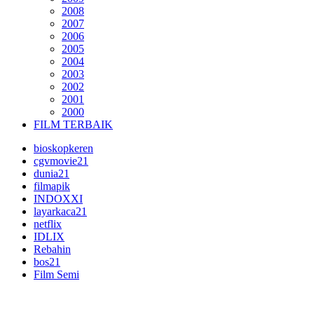
2008
2007
2006
2005
2004
2003
2002
2001
2000
FILM TERBAIK
bioskopkeren
cgvmovie21
dunia21
filmapik
INDOXXI
layarkaca21
netflix
IDLIX
Rebahin
bos21
Film Semi