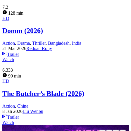
7.2
128 min
HD
Domm (2026)
Action
,
Drama
,
Thriller
,
Bangladesh
,
India
21 Mar 2026
Redoan Rony
Trailer
Watch
6.333
90 min
HD
The Butcher’s Blade (2026)
Action
,
China
8 Jan 2026
Liu Wenpu
Trailer
Watch