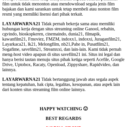
film untuk tidak menonton atau mendownload segala jenis film
bajakan dan kami sarankan untuk tetap membeli atau nonton film
resmi yang memiliki lisensi dari pihak terkait.
LAYARWARNA21
Tidak pernah bekerja sama atau memiliki
hubungan kerja dengan situs streaming online Ganool, rebahin,
cgvindo, bioskopkeren, cinemaindo, dunia21, filmapik,
kawanfilm21, Fmoviez, FMZM, indoxx1, indoxxi, Juraganfilm21,
Layarkaca21, lk21, Melongfilm, nb21,Pahe in, Pusatfilm21,
Sogafime, savefilm21, Streamxxi, dan lain-lain. Kami tidak pernah
meng-host video apapun di situs savefilm21 ini. Situs ini legal dan
hanya berisi tautan menuju situs pihak ketiga seperti Acefile, Google
Drive, Uptobox, Racaty, Openload, Zippyshare, Rapidvideo, dan
lainnya.
LAYARWARNA21
Tidak bertanggung jawab atas segala aspek
tentang kepatuhan, hak cipta, legalitas, kesopanan, atau aspek lain
dari konten situs streaming film online lainnya.
HAPPY WATCHING 🙂
BEST REGARDS