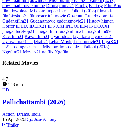
download film
download Mission: Impossible – Fallout (2018)
download movie online
Drama
dunia21
Family
Fantasy
Film Box
film download Mission: Impossible – Fallout (2018) filmapik
filmbioskop21
filmroster
full movie
Gosemut
Grandxxi
gratis
Gudangfilm21
Gudangmovie
gudangmovie21
History
hitman
Horror
IDLIX
IDLIX21
IDNXXI
INDOFILM
INDOXXI
juraganbioskop21
Juraganfilm
Juraganfilm21
Juraganfilm99
Kacafilm21
Kawanfilm21
layarindo21
layarkaca
layarkaca21
layarwarna21 —
lebah21
LebahMovie
Lebahmovie21
LigaXXI
lk21
los angeles
mask
Mission: Impossible – Fallout (2018)
Ngefilm21
Movies21
netflix
Ngefilm
Related Movies
4.7
128 min
HD
Pallichattambi (2026)
Action
,
Drama
,
India
15 Apr 2026
Dijo Jose Antony
Trailer