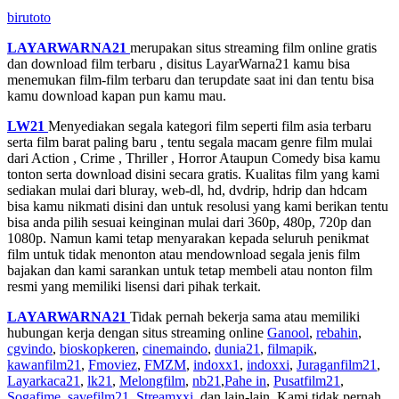
birutoto
LAYARWARNA21
merupakan situs streaming film online gratis
dan download film terbaru , disitus LayarWarna21 kamu bisa
menemukan film-film terbaru dan terupdate saat ini dan tentu bisa
kamu download kapan pun kamu mau.
LW21
Menyediakan segala kategori film seperti film asia terbaru
serta film barat paling baru , tentu segala macam genre film mulai
dari Action , Crime , Thriller , Horror Ataupun Comedy bisa kamu
tonton serta download disini secara gratis. Kualitas film yang kami
sediakan mulai dari bluray, web-dl, hd, dvdrip, hdrip dan hdcam
bisa kamu nikmati disini dan untuk resolusi yang kami berikan tentu
bisa anda pilih sesuai keinginan mulai dari 360p, 480p, 720p dan
1080p. Namun kami tetap menyarakan kepada seluruh penikmat
film untuk tidak menonton atau mendownload segala jenis film
bajakan dan kami sarankan untuk tetap membeli atau nonton film
resmi yang memiliki lisensi dari pihak terkait.
LAYARWARNA21
Tidak pernah bekerja sama atau memiliki
hubungan kerja dengan situs streaming online
Ganool
,
rebahin
,
cgvindo
,
bioskopkeren
,
cinemaindo
,
dunia21
,
filmapik
,
kawanfilm21
,
Fmoviez
,
FMZM
,
indoxx1
,
indoxxi
,
Juraganfilm21
,
Layarkaca21
,
lk21
,
Melongfilm
,
nb21
,
Pahe in
,
Pusatfilm21
,
Sogafime
,
savefilm21
,
Streamxxi
, dan lain-lain. Kami tidak pernah