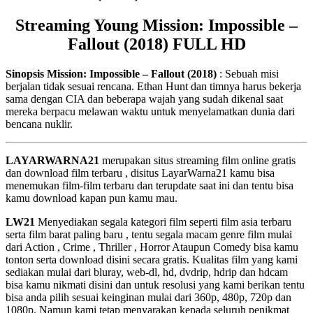
Streaming Young Mission: Impossible –
Fallout (2018) FULL HD
Sinopsis Mission: Impossible – Fallout (2018)
: Sebuah misi
berjalan tidak sesuai rencana. Ethan Hunt dan timnya harus bekerja
sama dengan CIA dan beberapa wajah yang sudah dikenal saat
mereka berpacu melawan waktu untuk menyelamatkan dunia dari
bencana nuklir.
LAYARWARNA21
merupakan situs streaming film online gratis
dan download film terbaru , disitus LayarWarna21 kamu bisa
menemukan film-film terbaru dan terupdate saat ini dan tentu bisa
kamu download kapan pun kamu mau.
LW21
Menyediakan segala kategori film seperti film asia terbaru
serta film barat paling baru , tentu segala macam genre film mulai
dari Action , Crime , Thriller , Horror Ataupun Comedy bisa kamu
tonton serta download disini secara gratis. Kualitas film yang kami
sediakan mulai dari bluray, web-dl, hd, dvdrip, hdrip dan hdcam
bisa kamu nikmati disini dan untuk resolusi yang kami berikan tentu
bisa anda pilih sesuai keinginan mulai dari 360p, 480p, 720p dan
1080p. Namun kami tetap menyarakan kepada seluruh penikmat