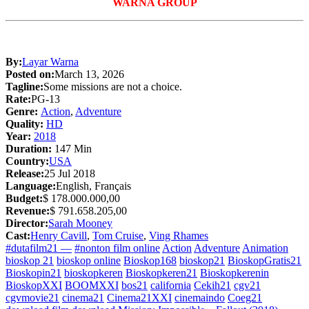
WARNA GROUP
By:
Layar Warna
Posted on:
March 13, 2026
Tagline:
Some missions are not a choice.
Rate:
PG-13
Genre:
Action
,
Adventure
Quality:
HD
Year:
2018
Duration:
147 Min
Country:
USA
Release:
25 Jul 2018
Language:
English, Français
Budget:
$ 178.000.000,00
Revenue:
$ 791.658.205,00
Director:
Sarah Mooney
Cast:
Henry Cavill
,
Tom Cruise
,
Ving Rhames
#dutafilm21 —
#nonton film online
Action
Adventure
Animation
bioskop 21
bioskop online
Bioskop168
bioskop21
BioskopGratis21
Bioskopin21
bioskopkeren
Bioskopkeren21
Bioskopkerenin
BioskopXXI
BOOMXXI
bos21
california
Cekih21
cgv21
cgvmovie21
cinema21
Cinema21XXI
cinemaindo
Coeg21