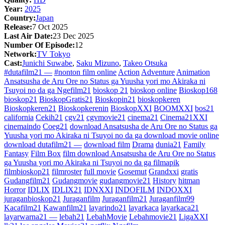
Year:
2025
Country:
Japan
Release:
7 Oct 2025
Last Air Date:
23 Dec 2025
Number Of Episode:
12
Network:
TV Tokyo
Cast:
Junichi Suwabe
,
Saku Mizuno
,
Takeo Otsuka
#dutafilm21 —
#nonton film online
Action
Adventure
Animation
Ansatsusha de Aru Ore no Status ga Yuusha yori mo Akiraka ni
Tsuyoi no da ga Ngefilm21
bioskop 21
bioskop online
Bioskop168
bioskop21
BioskopGratis21
Bioskopin21
bioskopkeren
Bioskopkeren21
Bioskopkerenin
BioskopXXI
BOOMXXI
bos21
california
Cekih21
cgv21
cgvmovie21
cinema21
Cinema21XXI
cinemaindo
Coeg21
download Ansatsusha de Aru Ore no Status ga
Yuusha yori mo Akiraka ni Tsuyoi no da ga download movie online
download dutafilm21 —
download film
Drama
dunia21
Family
Fantasy
Film Box
film download Ansatsusha de Aru Ore no Status
ga Yuusha yori mo Akiraka ni Tsuyoi no da ga filmapik
filmbioskop21
filmroster
full movie
Gosemut
Grandxxi
gratis
Gudangfilm21
Gudangmovie
gudangmovie21
History
hitman
Horror
IDLIX
IDLIX21
IDNXXI
INDOFILM
INDOXXI
juraganbioskop21
Juraganfilm
Juraganfilm21
Juraganfilm99
Kacafilm21
Kawanfilm21
layarindo21
layarkaca
layarkaca21
layarwarna21 —
lebah21
LebahMovie
Lebahmovie21
LigaXXI