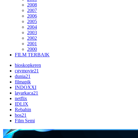
2008
2007
2006
2005
2004
2003
2002
2001
2000
FILM TERBAIK
bioskopkeren
cgvmovie21
dunia21
filmapik
INDOXXI
layarkaca21
netflix
IDLIX
Rebahin
bos21
Film Semi