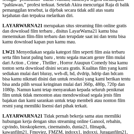
“pahlawan,” profesi terkuat. Setelah Akira mencurigai Raja di balik
pemanggilan tersebut, ia dijebak secara tidak adil atas suatu
kejahatan dan terpaksa melarikan diri.
LAYARWARNA21
merupakan situs streaming film online gratis
dan download film terbaru , disitus LayarWarna21 kamu bisa
menemukan film-film terbaru dan terupdate saat ini dan tentu bisa
kamu download kapan pun kamu mau.
LW21
Menyediakan segala kategori film seperti film asia terbaru
serta film barat paling baru , tentu segala macam genre film mulai
dari Action , Crime , Thriller , Horror Ataupun Comedy bisa kamu
tonton serta download disini secara gratis. Kualitas film yang kami
sediakan mulai dari bluray, web-dl, hd, dvdrip, hdrip dan hdcam
bisa kamu nikmati disini dan untuk resolusi yang kami berikan tentu
bisa anda pilih sesuai keinginan mulai dari 360p, 480p, 720p dan
1080p. Namun kami tetap menyarakan kepada seluruh penikmat
film untuk tidak menonton atau mendownload segala jenis film
bajakan dan kami sarankan untuk tetap membeli atau nonton film
resmi yang memiliki lisensi dari pihak terkait.
LAYARWARNA21
Tidak pernah bekerja sama atau memiliki
hubungan kerja dengan situs streaming online Ganool, rebahin,
cgvindo, bioskopkeren, cinemaindo, dunia21, filmapik,
kawanfilm21, Fmoviez, FMZM, indoxx1, indoxxi, Juraganfilm21,