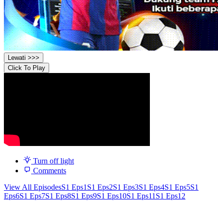
Lewati >>>
Click To Play
Turn off light
Comments
View All Episodes
S1 Eps1
S1 Eps2
S1 Eps3
S1 Eps4
S1 Eps5
S1
Eps6
S1 Eps7
S1 Eps8
S1 Eps9
S1 Eps10
S1 Eps11
S1 Eps12