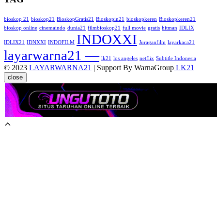
bioskop 21
bioskop21
BioskopGratis21
Bioskopin21
bioskopkeren
Bioskopkeren21
bioskop online
cinemaindo
dunia21
filmbioskop21
full movie
gratis
hitman
IDLIX
INDOXXI
IDLIX21
IDNXXI
INDOFILM
Juraganfilm
layarkaca21
layarwarna21 —
lk21
los angeles
netflix
Subtitle Indonesia
© 2023
LAYARWARNA21
| Support By WarnaGroup
LK21
close