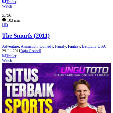
Trailer
Watch
5.756
103 min
HD
The Smurfs (2011)
Adventure
,
Animation
,
Comedy
,
Family
,
Fantasy
,
Belgium
,
USA
29 Jul 2011
Raja Gosnell
Trailer
Watch