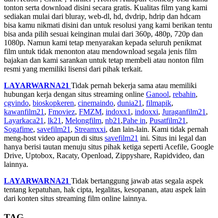
tonton serta download disini secara gratis. Kualitas film yang kami
sediakan mulai dari bluray, web-dl, hd, dvdrip, hdrip dan hdcam
bisa kamu nikmati disini dan untuk resolusi yang kami berikan tentu
bisa anda pilih sesuai keinginan mulai dari 360p, 480p, 720p dan
1080p. Namun kami tetap menyarakan kepada seluruh penikmat
film untuk tidak menonton atau mendownload segala jenis film
bajakan dan kami sarankan untuk tetap membeli atau nonton film
resmi yang memiliki lisensi dari pihak terkait.
LAYARWARNA21
Tidak pernah bekerja sama atau memiliki
hubungan kerja dengan situs streaming online
Ganool
,
rebahin
,
cgvindo
,
bioskopkeren
,
cinemaindo
,
dunia21
,
filmapik
,
kawanfilm21
,
Fmoviez
,
FMZM
,
indoxx1
,
indoxxi
,
Juraganfilm21
,
Layarkaca21
,
lk21
,
Melongfilm
,
nb21
,
Pahe in
,
Pusatfilm21
,
Sogafime
,
savefilm21
,
Streamxxi
, dan lain-lain. Kami tidak pernah
meng-host video apapun di situs
savefilm21
ini. Situs ini legal dan
hanya berisi tautan menuju situs pihak ketiga seperti Acefile, Google
Drive, Uptobox, Racaty, Openload, Zippyshare, Rapidvideo, dan
lainnya.
LAYARWARNA21
Tidak bertanggung jawab atas segala aspek
tentang kepatuhan, hak cipta, legalitas, kesopanan, atau aspek lain
dari konten situs streaming film online lainnya.
TAG