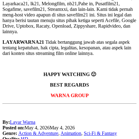
Layarkaca21, lk21, Melongfilm, nb21,Pahe in, Pusatfilm21,
Sogafime, savefilm21, Streamxxi, dan lain-lain. Kami tidak pernah
meng-host video apapun di situs savefilm21 ini. Situs ini legal dan
hanya berisi tautan menuju situs pihak ketiga seperti Acefile, Google
Drive, Uptobox, Racaty, Openload, Zippyshare, Rapidvideo, dan
lainnya.
LAYARWARNA21
Tidak bertanggung jawab atas segala aspek
tentang kepatuhan, hak cipta, legalitas, kesopanan, atau aspek lain
dari konten situs streaming film online lainnya.
HAPPY WATCHING 🙂
BEST REGARDS
WARNA GROUP
By:
Layar Warna
Posted on:
May 4, 2026
May 4, 2026
Genre:
Action & Adventure
,
Animation
,
Sci-Fi & Fantasy
Quality:
HD