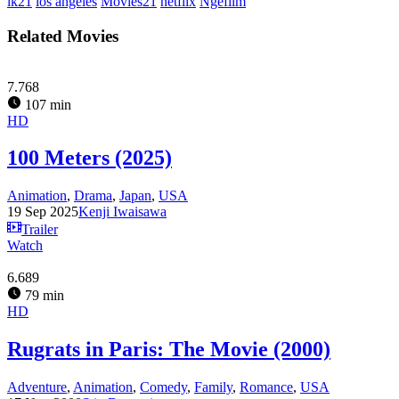
lk21
los angeles
Movies21
netflix
Ngefilm
Related Movies
7.768
107 min
HD
100 Meters (2025)
Animation
,
Drama
,
Japan
,
USA
19 Sep 2025
Kenji Iwaisawa
Trailer
Watch
6.689
79 min
HD
Rugrats in Paris: The Movie (2000)
Adventure
,
Animation
,
Comedy
,
Family
,
Romance
,
USA