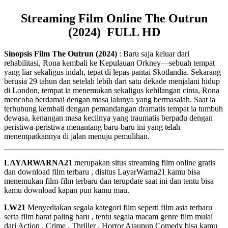
Streaming Film Online The Outrun
(2024) FULL HD
Sinopsis Film The Outrun (2024)
: Baru saja keluar dari
rehabilitasi, Rona kembali ke Kepulauan Orkney—sebuah tempat
yang liar sekaligus indah, tepat di lepas pantai Skotlandia. Sekarang
berusia 29 tahun dan setelah lebih dari satu dekade menjalani hidup
di London, tempat ia menemukan sekaligus kehilangan cinta, Rona
mencoba berdamai dengan masa lalunya yang bermasalah. Saat ia
terhubung kembali dengan pemandangan dramatis tempat ia tumbuh
dewasa, kenangan masa kecilnya yang traumatis berpadu dengan
peristiwa-peristiwa menantang baru-baru ini yang telah
menempatkannya di jalan menuju pemulihan.
LAYARWARNA21
merupakan situs streaming film online gratis
dan download film terbaru , disitus LayarWarna21 kamu bisa
menemukan film-film terbaru dan terupdate saat ini dan tentu bisa
kamu download kapan pun kamu mau.
LW21
Menyediakan segala kategori film seperti film asia terbaru
serta film barat paling baru , tentu segala macam genre film mulai
dari Action , Crime , Thriller , Horror Ataupun Comedy bisa kamu