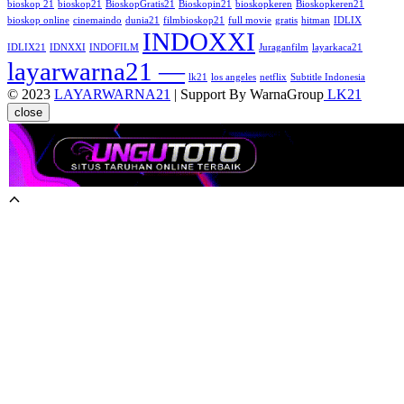
bioskop 21
bioskop21
BioskopGratis21
Bioskopin21
bioskopkeren
Bioskopkeren21
bioskop online
cinemaindo
dunia21
filmbioskop21
full movie
gratis
hitman
IDLIX
INDOXXI
IDLIX21
IDNXXI
INDOFILM
Juraganfilm
layarkaca21
layarwarna21 —
lk21
los angeles
netflix
Subtitle Indonesia
© 2023
LAYARWARNA21
| Support By WarnaGroup
LK21
close