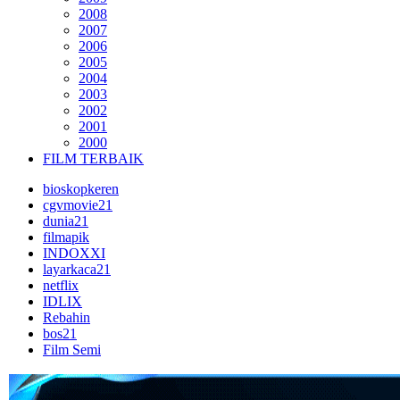
2008
2007
2006
2005
2004
2003
2002
2001
2000
FILM TERBAIK
bioskopkeren
cgvmovie21
dunia21
filmapik
INDOXXI
layarkaca21
netflix
IDLIX
Rebahin
bos21
Film Semi