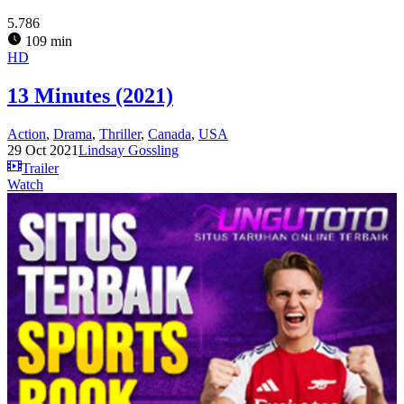
5.786
109 min
HD
13 Minutes (2021)
Action
,
Drama
,
Thriller
,
Canada
,
USA
29 Oct 2021
Lindsay Gossling
Trailer
Watch