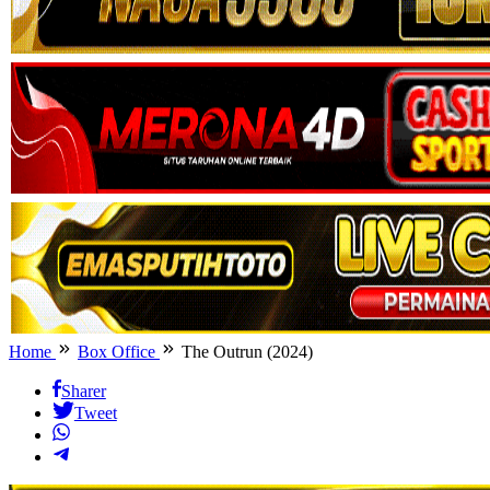
Home
Box Office
The Outrun (2024)
Sharer
Tweet