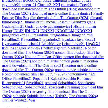
BioskopXXI
BOOMXXI
bos21
california
Cekih21
cgv21
cgvmovie21
cinema21
Cinema21XXI
cinemaindo
Coeg21
download film download film The Outrun (2024)
download film
The Outrun (2024)
download movie online
Drama
dunia21
Family
Fantasy
Film Box
film download film The Outrun (2024)
filmapik
filmbioskop21
filmroster
full movie
Gosemut
Grandxxi
gratis
Gudangfilm21
Gudangmovie
gudangmovie21
History
hitman
Horror
IDLIX
IDLIX21
IDNXXI
INDOFILM
INDOXXI
juraganbioskop21
Juraganfilm
Juraganfilm21
Juraganfilm99
Kacafilm21
Kawanfilm21
layarindo21
layarkaca
layarkaca21
layarwarna21 —
lebah21
LebahMovie
Lebahmovie21
LigaXXI
lk21
los angeles
Movies21
netflix
Ngefilm
Ngefilm21
Nonton
download film The Outrun (2024)
nonton film bioskop film The
Outrun (2024)
Nonton Film Box Office
nonton film download film
The Outrun (2024)
nonton film gratis
nonton gratis film
nonton
movie download film The Outrun (2024) nonton movie online
download film The Outrun (2024)
nonton movie subtitle indonesia
Nonton download film The Outrun (2024)
nontonmovie
ns21
Office
Planetfilm21
Popcorn21
Rajaxxi
Rebahin
Romance
Ruangmovie21
Savefilm21
scotland
Sobatfilm21
Sobatkeren
Sobatmovie21
Sobatnonton21
spacecraft
streaming download film
The Outrun (2024)
streaming film download film The Outrun
(2024)
sub indo
Subtitle Indonesia
Terbit21
The Outrun (2024)
Thriller
Waktu21
War