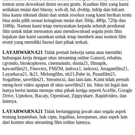
tonton serta download disini secara gratis. Kualitas film yang kami
sediakan mulai dari bluray, web-dl, hd, dvdrip, hdrip dan hdcam
bisa kamu nikmati disini dan untuk resolusi yang kami berikan tentu
bisa anda pilih sesuai keinginan mulai dari 360p, 480p, 720p dan
1080p. Namun kami tetap menyarakan kepada seluruh penikmat
film untuk tidak menonton atau mendownload segala jenis film
bajakan dan kami sarankan untuk tetap membeli atau nonton film
resmi yang memiliki lisensi dari pihak terkait.
LAYARWARNA21
Tidak pernah bekerja sama atau memiliki
hubungan kerja dengan situs streaming online Ganool, rebahin,
cgvindo, bioskopkeren, cinemaindo, dunia21, filmapik,
kawanfilm21, Fmoviez, FMZM, indoxx1, indoxxi, Juraganfilm21,
Layarkaca21, lk21, Melongfilm, nb21,Pahe in, Pusatfilm21,
Sogafime, savefilm21, Streamxxi, dan lain-lain. Kami tidak pernah
meng-host video apapun di situs savefilm21 ini. Situs ini legal dan
hanya berisi tautan menuju situs pihak ketiga seperti Acefile, Google
Drive, Uptobox, Racaty, Openload, Zippyshare, Rapidvideo, dan
lainnya.
LAYARWARNA21
Tidak bertanggung jawab atas segala aspek
tentang kepatuhan, hak cipta, legalitas, kesopanan, atau aspek lain
dari konten situs streaming film online lainnya.