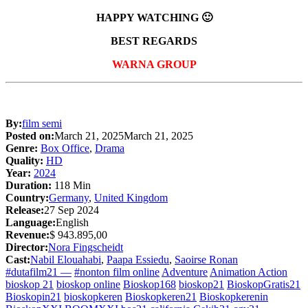
HAPPY WATCHING 🙂
BEST REGARDS
WARNA GROUP
By:
film semi
Posted on:
March 21, 2025
March 21, 2025
Genre:
Box Office
,
Drama
Quality:
HD
Year:
2024
Duration:
118 Min
Country:
Germany
,
United Kingdom
Release:
27 Sep 2024
Language:
English
Revenue:
$ 943.895,00
Director:
Nora Fingscheidt
Cast:
Nabil Elouahabi
,
Paapa Essiedu
,
Saoirse Ronan
#dutafilm21 —
#nonton film online
Adventure
Animation Action
bioskop 21
bioskop online
Bioskop168
bioskop21
BioskopGratis21
Bioskopin21
bioskopkeren
Bioskopkeren21
Bioskopkerenin