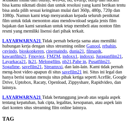
bisa kamu nikmati disini dan untuk resolusi yang kami berikan tentu
bisa anda pilih sesuai keinginan mulai dari 360p, 480p, 720p dan
1080p. Namun kami tetap menyarakan kepada seluruh penikmat
film untuk tidak menonton atau mendownload segala jenis film
bajakan dan kami sarankan untuk tetap membeli atau nonton film
resmi yang memiliki lisensi dari pihak terkait.
LAYARWARNA21
Tidak pernah bekerja sama atau memiliki
hubungan kerja dengan situs streaming online
Ganool
,
rebahin
,
cgvindo
,
bioskopkeren
,
cinemaindo
,
dunia21
,
filmapik
,
kawanfilm21
,
Fmoviez
,
FMZM
,
indoxx1
,
indoxxi
,
Juraganfilm21
,
Layarkaca21
,
lk21
,
Melongfilm
,
nb21
,
Pahe in
,
Pusatfilm21
,
Sogafime
,
savefilm21
,
Streamxxi
, dan lain-lain. Kami tidak pernah
meng-host video apapun di situs
savefilm21
ini. Situs ini legal dan
hanya berisi tautan menuju situs pihak ketiga seperti Acefile, Google
Drive, Uptobox, Racaty, Openload, Zippyshare, Rapidvideo, dan
lainnya.
LAYARWARNA21
Tidak bertanggung jawab atas segala aspek
tentang kepatuhan, hak cipta, legalitas, kesopanan, atau aspek lain
dari konten situs streaming film online lainnya.
TAG