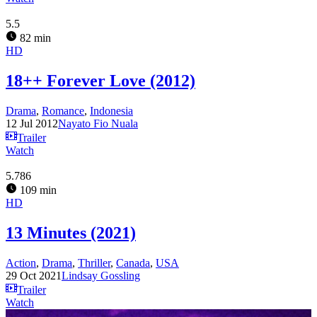
5.5
82 min
HD
18++ Forever Love (2012)
Drama
,
Romance
,
Indonesia
12 Jul 2012
Nayato Fio Nuala
Trailer
Watch
5.786
109 min
HD
13 Minutes (2021)
Action
,
Drama
,
Thriller
,
Canada
,
USA
29 Oct 2021
Lindsay Gossling
Trailer
Watch