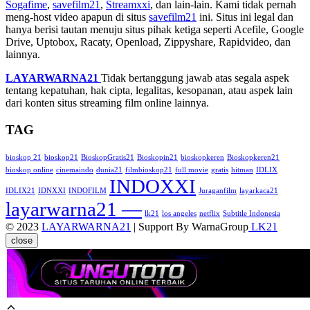
Sogafime
,
savefilm21
,
Streamxxi
, dan lain-lain. Kami tidak pernah
meng-host video apapun di situs
savefilm21
ini. Situs ini legal dan
hanya berisi tautan menuju situs pihak ketiga seperti Acefile, Google
Drive, Uptobox, Racaty, Openload, Zippyshare, Rapidvideo, dan
lainnya.
LAYARWARNA21
Tidak bertanggung jawab atas segala aspek
tentang kepatuhan, hak cipta, legalitas, kesopanan, atau aspek lain
dari konten situs streaming film online lainnya.
TAG
bioskop 21
bioskop21
BioskopGratis21
Bioskopin21
bioskopkeren
Bioskopkeren21
bioskop online
cinemaindo
dunia21
filmbioskop21
full movie
gratis
hitman
IDLIX
INDOXXI
IDLIX21
IDNXXI
INDOFILM
Juraganfilm
layarkaca21
layarwarna21 —
lk21
los angeles
netflix
Subtitle Indonesia
© 2023
LAYARWARNA21
| Support By WarnaGroup
LK21
close