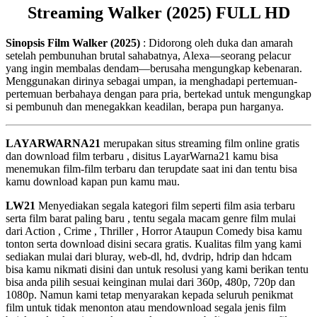
Streaming Walker (2025) FULL HD
Sinopsis Film Walker (2025)
: Didorong oleh duka dan amarah
setelah pembunuhan brutal sahabatnya, Alexa—seorang pelacur
yang ingin membalas dendam—berusaha mengungkap kebenaran.
Menggunakan dirinya sebagai umpan, ia menghadapi pertemuan-
pertemuan berbahaya dengan para pria, bertekad untuk mengungkap
si pembunuh dan menegakkan keadilan, berapa pun harganya.
LAYARWARNA21
merupakan situs streaming film online gratis
dan download film terbaru , disitus LayarWarna21 kamu bisa
menemukan film-film terbaru dan terupdate saat ini dan tentu bisa
kamu download kapan pun kamu mau.
LW21
Menyediakan segala kategori film seperti film asia terbaru
serta film barat paling baru , tentu segala macam genre film mulai
dari Action , Crime , Thriller , Horror Ataupun Comedy bisa kamu
tonton serta download disini secara gratis. Kualitas film yang kami
sediakan mulai dari bluray, web-dl, hd, dvdrip, hdrip dan hdcam
bisa kamu nikmati disini dan untuk resolusi yang kami berikan tentu
bisa anda pilih sesuai keinginan mulai dari 360p, 480p, 720p dan
1080p. Namun kami tetap menyarakan kepada seluruh penikmat
film untuk tidak menonton atau mendownload segala jenis film