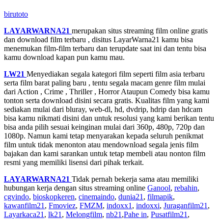
birutoto
LAYARWARNA21
merupakan situs streaming film online gratis
dan download film terbaru , disitus LayarWarna21 kamu bisa
menemukan film-film terbaru dan terupdate saat ini dan tentu bisa
kamu download kapan pun kamu mau.
LW21
Menyediakan segala kategori film seperti film asia terbaru
serta film barat paling baru , tentu segala macam genre film mulai
dari Action , Crime , Thriller , Horror Ataupun Comedy bisa kamu
tonton serta download disini secara gratis. Kualitas film yang kami
sediakan mulai dari bluray, web-dl, hd, dvdrip, hdrip dan hdcam
bisa kamu nikmati disini dan untuk resolusi yang kami berikan tentu
bisa anda pilih sesuai keinginan mulai dari 360p, 480p, 720p dan
1080p. Namun kami tetap menyarakan kepada seluruh penikmat
film untuk tidak menonton atau mendownload segala jenis film
bajakan dan kami sarankan untuk tetap membeli atau nonton film
resmi yang memiliki lisensi dari pihak terkait.
LAYARWARNA21
Tidak pernah bekerja sama atau memiliki
hubungan kerja dengan situs streaming online
Ganool
,
rebahin
,
cgvindo
,
bioskopkeren
,
cinemaindo
,
dunia21
,
filmapik
,
kawanfilm21
,
Fmoviez
,
FMZM
,
indoxx1
,
indoxxi
,
Juraganfilm21
,
Layarkaca21
,
lk21
,
Melongfilm
,
nb21
,
Pahe in
,
Pusatfilm21
,