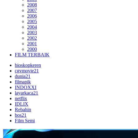
2008
2007
2006
2005
2004
2003
2002
2001
2000
FILM TERBAIK
bioskopkeren
cgvmovie21
dunia21
filmapik
INDOXXI
layarkaca21
netflix
IDLIX
Rebahin
bos21
Film Semi