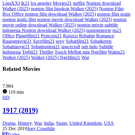
LigaXXI
lk21
los angeles
Movies21
netflix
Nonton download
Walker (2025)
nonton film bioskop Walker (2025)
Nonton Film
Box Office nonton film download Walker (2025)
nonton film gratis
nonton gratis film
nonton movie download Walker (2025)
nonton
movie online download Walker (2025)
nonton movie subtitle
indonesia Nonton download Walker (2025)
nontonmovie
ns21
Office
Planetfilm21
Popcorn21
Rajaxxi
Rebahin
Romance
Ruangmovie21
Savefilm21
sexy
Sobatfilm21
Sobatkeren
Sobatmovie21
Sobatnonton21
spacecraft
sub indo
Subtitle
Indonesia
Terbit21
Thriller
Touch MeRør mig Ngefilm
Waktu21
Walker (2025)
Walker (2025) Ngefilm21
War
Related Movies
7.984
119 min
HD
1917 (2019)
Drama
,
History
,
War
,
India
,
Spain
,
United Kingdom
,
USA
25 Dec 2019
Joey Coughlin
Trailer