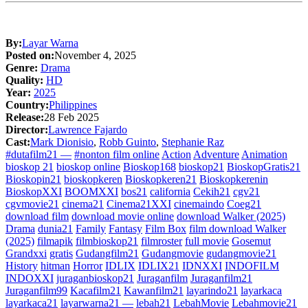
By:
Layar Warna
Posted on:
November 4, 2025
Genre:
Drama
Quality:
HD
Year:
2025
Country:
Philippines
Release:
28 Feb 2025
Director:
Lawrence Fajardo
Cast:
Mark Dionisio
,
Robb Guinto
,
Stephanie Raz
#dutafilm21 —
#nonton film online
Action
Adventure
Animation
bioskop 21
bioskop online
Bioskop168
bioskop21
BioskopGratis21
Bioskopin21
bioskopkeren
Bioskopkeren21
Bioskopkerenin
BioskopXXI
BOOMXXI
bos21
california
Cekih21
cgv21
cgvmovie21
cinema21
Cinema21XXI
cinemaindo
Coeg21
download film
download movie online
download Walker (2025)
Drama
dunia21
Family
Fantasy
Film Box
film download Walker
(2025)
filmapik
filmbioskop21
filmroster
full movie
Gosemut
Grandxxi
gratis
Gudangfilm21
Gudangmovie
gudangmovie21
History
hitman
Horror
IDLIX
IDLIX21
IDNXXI
INDOFILM
INDOXXI
juraganbioskop21
Juraganfilm
Juraganfilm21
Juraganfilm99
Kacafilm21
Kawanfilm21
layarindo21
layarkaca
layarkaca21
layarwarna21 —
lebah21
LebahMovie
Lebahmovie21