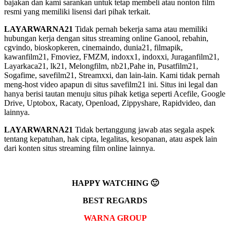
bajakan dan kami sarankan untuk tetap membeli atau nonton film
resmi yang memiliki lisensi dari pihak terkait.
LAYARWARNA21
Tidak pernah bekerja sama atau memiliki
hubungan kerja dengan situs streaming online Ganool, rebahin,
cgvindo, bioskopkeren, cinemaindo, dunia21, filmapik,
kawanfilm21, Fmoviez, FMZM, indoxx1, indoxxi, Juraganfilm21,
Layarkaca21, lk21, Melongfilm, nb21,Pahe in, Pusatfilm21,
Sogafime, savefilm21, Streamxxi, dan lain-lain. Kami tidak pernah
meng-host video apapun di situs savefilm21 ini. Situs ini legal dan
hanya berisi tautan menuju situs pihak ketiga seperti Acefile, Google
Drive, Uptobox, Racaty, Openload, Zippyshare, Rapidvideo, dan
lainnya.
LAYARWARNA21
Tidak bertanggung jawab atas segala aspek
tentang kepatuhan, hak cipta, legalitas, kesopanan, atau aspek lain
dari konten situs streaming film online lainnya.
HAPPY WATCHING 🙂
BEST REGARDS
WARNA GROUP