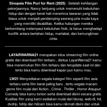
Sinopsis Film Puri for Rent (2025)
: Setelah kehilangan
pekerjaannya, Nancy berjuang untuk memenuhi kebutuhan
hidup dan dengan berat hati menerima tawaran yang tidak
biasa untuk menjadi pendamping seorang pria muda kaya
yang memiliki disabilitas. Ketika hubungan mereka
berkembang melampaui kebutuhan fisik, ia harus menghadapi
konflik antara bertahan hidup, martabat, dan kemungkinan
cinta.
LAYARWARNA21
merupakan situs streaming film online
gratis dan download film terbaru , disitus LayarWarna21 kamu
bisa menemukan film-film terbaru dan terupdate saat ini dan
tentu bisa kamu download kapan pun kamu mau.
LW21
Menyediakan segala kategori film seperti film asia
terbaru serta film barat paling baru , tentu segala macam
genre film mulai dari Action , Crime , Thriller , Horror Ataupun
Comedy bisa kamu tonton serta download disini secara gratis.
Kualitas film yang kami sediakan mulai dari bluray, web-dl, hd,
dvdrip, hdrip dan hdcam bisa kamu nikmati disini dan untuk