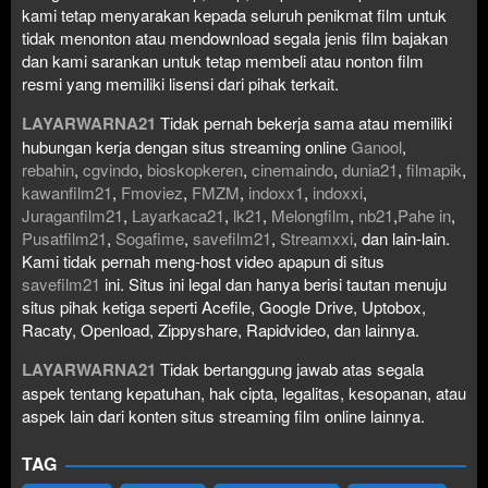
kami tetap menyarakan kepada seluruh penikmat film untuk
tidak menonton atau mendownload segala jenis film bajakan
dan kami sarankan untuk tetap membeli atau nonton film
resmi yang memiliki lisensi dari pihak terkait.
LAYARWARNA21
Tidak pernah bekerja sama atau memiliki
hubungan kerja dengan situs streaming online
Ganool
,
rebahin
,
cgvindo
,
bioskopkeren
,
cinemaindo
,
dunia21
,
filmapik
,
kawanfilm21
,
Fmoviez
,
FMZM
,
indoxx1
,
indoxxi
,
Juraganfilm21
,
Layarkaca21
,
lk21
,
Melongfilm
,
nb21
,
Pahe in
,
Pusatfilm21
,
Sogafime
,
savefilm21
,
Streamxxi
, dan lain-lain.
Kami tidak pernah meng-host video apapun di situs
savefilm21
ini. Situs ini legal dan hanya berisi tautan menuju
situs pihak ketiga seperti Acefile, Google Drive, Uptobox,
Racaty, Openload, Zippyshare, Rapidvideo, dan lainnya.
LAYARWARNA21
Tidak bertanggung jawab atas segala
aspek tentang kepatuhan, hak cipta, legalitas, kesopanan, atau
aspek lain dari konten situs streaming film online lainnya.
TAG