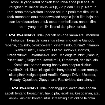
resolusi yang kami berikan tentu bisa anda pilih sesuai
keinginan mulai dari 360p, 480p, 720p dan 1080p. Namun
kami tetap menyarakan kepada seluruh penikmat film untuk
tidak menonton atau mendownload segala jenis film bajakan
dan kami sarankan untuk tetap membeli atau nonton film
resmi yang memiliki lisensi dari pihak terkait.
LAYARWARNA21
Tidak pernah bekerja sama atau memiliki
hubungan kerja dengan situs streaming online Ganool,
rebahin, cgvindo, bioskopkeren, cinemaindo, dunia21, filmapik,
kawanfilm21, Fmoviez, FMZM, indoxx1, indoxxi,
Juraganfilm21, Layarkaca21, lk21, Melongfilm, nb21,Pahe in,
Pusatfilm21, Sogafime, savefilm21, Streamxxi, dan lain-lain.
Kami tidak pernah meng-host video apapun di situs
savefilm21 ini. Situs ini legal dan hanya berisi tautan menuju
situs pihak ketiga seperti Acefile, Google Drive, Uptobox,
Racaty, Openload, Zippyshare, Rapidvideo, dan lainnya.
LAYARWARNA21
Tidak bertanggung jawab atas segala
aspek tentang kepatuhan, hak cipta, legalitas, kesopanan, atau
aspek lain dari konten situs streaming film online lainnya.