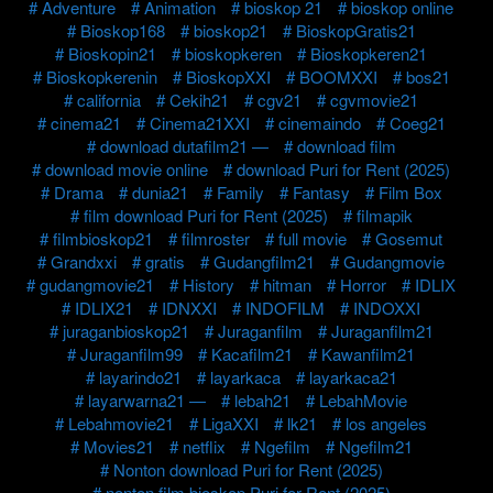
Adventure
Animation
bioskop 21
bioskop online
Bioskop168
bioskop21
BioskopGratis21
Bioskopin21
bioskopkeren
Bioskopkeren21
Bioskopkerenin
BioskopXXI
BOOMXXI
bos21
california
Cekih21
cgv21
cgvmovie21
cinema21
Cinema21XXI
cinemaindo
Coeg21
download dutafilm21 —
download film
download movie online
download Puri for Rent (2025)
Drama
dunia21
Family
Fantasy
Film Box
film download Puri for Rent (2025)
filmapik
filmbioskop21
filmroster
full movie
Gosemut
Grandxxi
gratis
Gudangfilm21
Gudangmovie
gudangmovie21
History
hitman
Horror
IDLIX
IDLIX21
IDNXXI
INDOFILM
INDOXXI
juraganbioskop21
Juraganfilm
Juraganfilm21
Juraganfilm99
Kacafilm21
Kawanfilm21
layarindo21
layarkaca
layarkaca21
layarwarna21 —
lebah21
LebahMovie
Lebahmovie21
LigaXXI
lk21
los angeles
Movies21
netflix
Ngefilm
Ngefilm21
Nonton download Puri for Rent (2025)
nonton film bioskop Puri for Rent (2025)