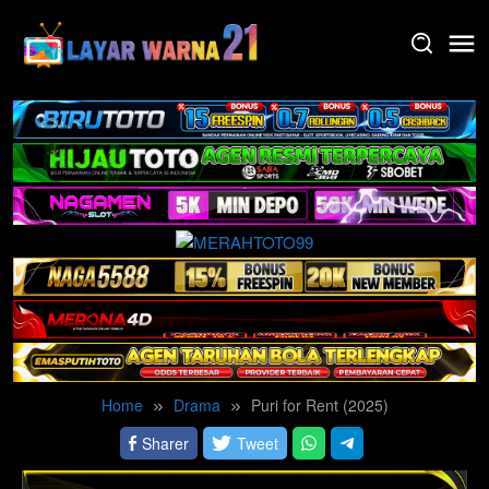
Skip
to
content
Home
Drama
Puri for Rent (2025)
Sharer
Tweet