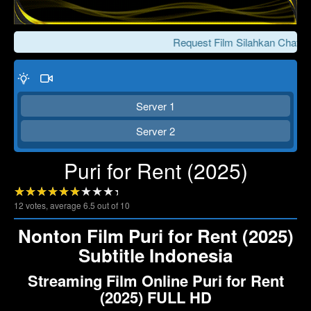
Request Film Silahkan Chat Ke
Server 1
Server 2
Puri for Rent (2025)
Click To Play
Lewati >>>
12
votes, average
6.5
out of 10
Nonton Film Puri for Rent (2025)
Subtitle Indonesia
Streaming Film Online Puri for Rent
(2025) FULL HD