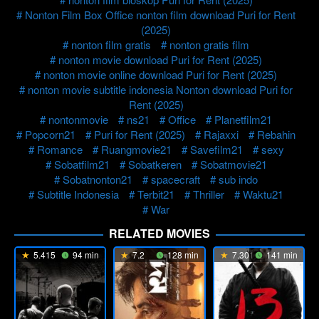
Nonton Film Box Office nonton film download Puri for Rent
(2025)
nonton film gratis
nonton gratis film
nonton movie download Puri for Rent (2025)
nonton movie online download Puri for Rent (2025)
nonton movie subtitle indonesia Nonton download Puri for
Rent (2025)
nontonmovie
ns21
Office
Planetfilm21
Popcorn21
Puri for Rent (2025)
Rajaxxi
Rebahin
Romance
Ruangmovie21
Savefilm21
sexy
Sobatfilm21
Sobatkeren
Sobatmovie21
Sobatnonton21
spacecraft
sub indo
Subtitle Indonesia
Terbit21
Thriller
Waktu21
War
RELATED MOVIES
5.415
94 min
7.2
128 min
7.301
141 min