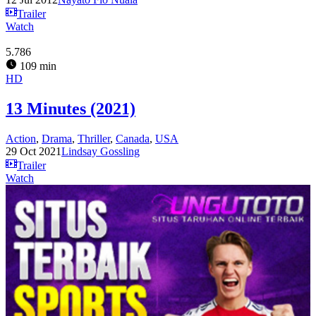
Trailer
Watch
5.786
109 min
HD
13 Minutes (2021)
Action
,
Drama
,
Thriller
,
Canada
,
USA
29 Oct 2021
Lindsay Gossling
Trailer
Watch