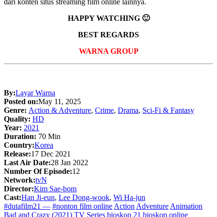
dari konten situs streaming film online lainnya.
HAPPY WATCHING 🙂
BEST REGARDS
WARNA GROUP
By:
Layar Warna
Posted on:
May 11, 2025
Genre:
Action & Adventure
,
Crime
,
Drama
,
Sci-Fi & Fantasy
Quality:
HD
Year:
2021
Duration:
70 Min
Country:
Korea
Release:
17 Dec 2021
Last Air Date:
28 Jan 2022
Number Of Episode:
12
Network:
tvN
Director:
Kim Sae-bom
Cast:
Han Ji-eun
,
Lee Dong-wook
,
Wi Ha-jun
#dutafilm21 —
#nonton film online
Action
Adventure
Animation
Bad and Crazy (2021) TV Series
bioskop 21
bioskop online