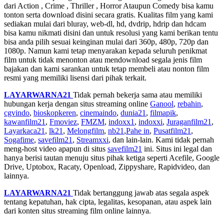
dari Action , Crime , Thriller , Horror Ataupun Comedy bisa kamu
tonton serta download disini secara gratis. Kualitas film yang kami
sediakan mulai dari bluray, web-dl, hd, dvdrip, hdrip dan hdcam
bisa kamu nikmati disini dan untuk resolusi yang kami berikan tentu
bisa anda pilih sesuai keinginan mulai dari 360p, 480p, 720p dan
1080p. Namun kami tetap menyarakan kepada seluruh penikmat
film untuk tidak menonton atau mendownload segala jenis film
bajakan dan kami sarankan untuk tetap membeli atau nonton film
resmi yang memiliki lisensi dari pihak terkait.
LAYARWARNA21
Tidak pernah bekerja sama atau memiliki
hubungan kerja dengan situs streaming online
Ganool
,
rebahin
,
cgvindo
,
bioskopkeren
,
cinemaindo
,
dunia21
,
filmapik
,
kawanfilm21
,
Fmoviez
,
FMZM
,
indoxx1
,
indoxxi
,
Juraganfilm21
,
Layarkaca21
,
lk21
,
Melongfilm
,
nb21
,
Pahe in
,
Pusatfilm21
,
Sogafime
,
savefilm21
,
Streamxxi
, dan lain-lain. Kami tidak pernah
meng-host video apapun di situs
savefilm21
ini. Situs ini legal dan
hanya berisi tautan menuju situs pihak ketiga seperti Acefile, Google
Drive, Uptobox, Racaty, Openload, Zippyshare, Rapidvideo, dan
lainnya.
LAYARWARNA21
Tidak bertanggung jawab atas segala aspek
tentang kepatuhan, hak cipta, legalitas, kesopanan, atau aspek lain
dari konten situs streaming film online lainnya.