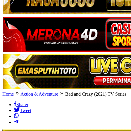
Home
Action & Adventure
Bad and Crazy (2021) TV Series
Sharer
Tweet