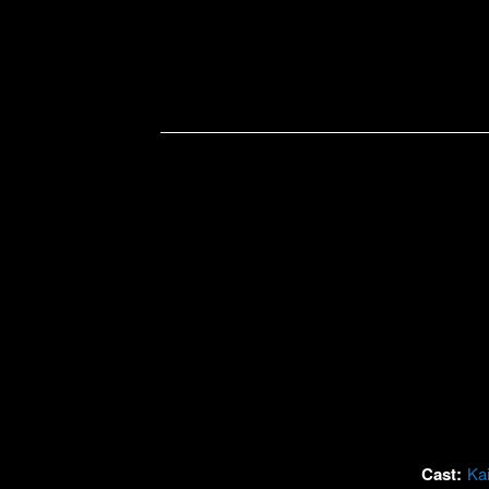
Cast:
Kai