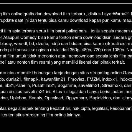
film online gratis dan download film terbaru , disitus LayarWarna2
erupdate saat ini dan tentu bisa kamu download kapan pun kamu mau
 film asia terbaru serta film barat paling baru , tentu segala macam
orror Ataupun Comedy bisa kamu tonton serta download disini secara gr
 bluray, web-dl, hd, dvdrip, hdrip dan hdcam bisa kamu nikmati disini
anda pilih sesuai keinginan mulai dari 360p, 480p, 720p dan 1080p. 
at film untuk tidak menonton atau mendownload segala jenis film b
i atau nonton film resmi yang memiliki lisensi dari pihak terkait.
ma atau memiliki hubungan kerja dengan situs streaming online Gano
do, dunia21, filmapik, kawanfilm21, Fmoviez, FMZM, indoxx1, indoxx
m, nb21,Pahe in, Pusatfilm21, Sogafime, savefilm21, Streamxxi, dan 
un di situs savefilm21 ini. Situs ini legal dan hanya berisi tautan me
 Drive, Uptobox, Racaty, Openload, Zippyshare, Rapidvideo, dan lainn
as segala aspek tentang kepatuhan, hak cipta, legalitas, kesopanan
i konten situs streaming film online lainnya.