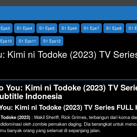
 Eps3
S1 Eps4
S1 Eps5
S1 Eps6
S1 Eps7
S1 Eps8
S1 
 Eps10
S1 Eps11
S1 Eps12
: Kimi ni Todoke (2023) TV Serie
 You: Kimi ni Todoke (2023) TV Seri
ubtitle Indonesia
You: Kimi ni Todoke (2023) TV Series FULL
i Todoke (2023)
: Wakil Sheriff, Rick Grimes, terbangun dari koma da
didominasi oleh zombie pemakan daging. Dia berangkat untuk menca
mu banyak orang yang selamat di sepanjang jalan.