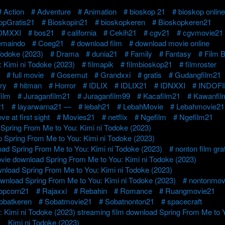
Action
Adventure
Animation
bioskop 21
bioskop online
opGratis21
Bioskopin21
bioskopkeren
Bioskopkeren21
OMXXI
bos21
california
Cekih21
cgv21
cgvmovie21
emaindo
Coeg21
download film
download movie online
Todoke (2023)
Drama
dunia21
Family
Fantasy
Film 
 Kimi ni Todoke (2023)
filmapik
filmbioskop21
filmroster
full movie
Gosemut
Grandxxi
gratis
Gudangfilm21
ry
hitman
Horror
IDLIX
IDLIX21
IDNXXI
INDOF
ilm
Juraganfilm21
Juraganfilm99
Kacafilm21
Kawanfil
21
layarwarna21 —
lebah21
LebahMovie
Lebahmovie21
ove at first sight
Movies21
netflix
Ngefilm
Ngefilm21
Spring From Me to You: Kimi ni Todoke (2023)
p Spring From Me to You: Kimi ni Todoke (2023)
oad Spring From Me to You: Kimi ni Todoke (2023)
nonton film gra
vie download Spring From Me to You: Kimi ni Todoke (2023)
wnload Spring From Me to You: Kimi ni Todoke (2023)
ownload Spring From Me to You: Kimi ni Todoke (2023)
nontonmov
opcorn21
Rajaxxi
Rebahin
Romance
Ruangmovie21
obatkeren
Sobatmovie21
Sobatnonton21
spacecraft
 Kimi ni Todoke (2023) streaming film download Spring From Me to 
Kimi ni Todoke (2023)