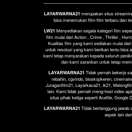
LAYARWARNA21
merupakan situs streaming 
bisa menemukan film-film terbaru dan t
LW21
Menyediakan segala kategori film seperti
film mulai dari Action , Crime , Thriller , H
Kualitas film yang kami sediakan mulai dari
untuk resolusi yang kami berikan tentu bisa 
kami tetap menyarakan kepada seluruh penikm
dan kami sarankan untuk tetap membel
LAYARWARNA21
Tidak pernah bekerja sa
rebahin, cgvindo, bioskopkeren, cinemain
Juraganfilm21, Layarkaca21, lk21, Melongfil
lain. Kami tidak pernah meng-host video apap
situs pihak ketiga seperti Acefile, Google
LAYARWARNA21
Tidak bertanggung jawab at
aspek lain dar