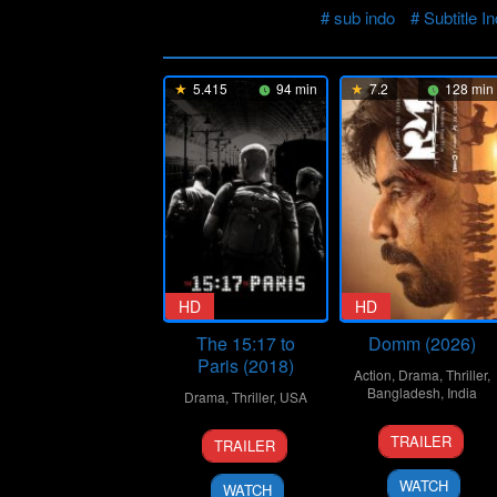
sub indo
Subtitle I
5.415
94 min
7.2
128 min
HD
HD
The 15:17 to
Domm (2026)
Paris (2018)
Action
,
Drama
,
Thriller
,
Bangladesh
,
India
Drama
,
Thriller
,
USA
21
Redoan
7
Clint
TRAILER
TRAILER
Mar
Rony
Feb
Eastwood
2026
2018
WATCH
WATCH