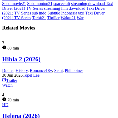
Sobatmovie21
Sobatnonton21
spacecraft
streaming download Taxi
Driver (2021) TV Series streaming film download Taxi Driver
(2021) TV Series
sub indo
Subtitle Indonesia
taxi
Taxi Driver
(2021) TV Series
Terbit21
Thriller
Waktu21
War
Related Movies
3
80 min
Hibla 2 (2026)
Drama
,
History
,
Romance18+
,
Semi
,
Philippines
30 Jun 2026
Topel Lee
Trailer
Watch
4
70 min
HD
Helena (2026)