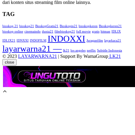
dari konten situs streaming film online lainnya.
TAG
bioskop 21
bioskop21
BioskopGratis21
Bioskopin21
bioskopkeren
Bioskopkeren21
bioskop online
cinemaindo
dunia21
filmbioskop21
full movie
gratis
hitman
IDLIX
INDOXXI
IDLIX21
IDNXXI
INDOFILM
Juraganfilm
layarkaca21
layarwarna21 —
lk21
los angeles
netflix
Subtitle Indonesia
© 2023
LAYARWARNA21
| Support By WarnaGroup
LK21
close