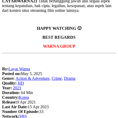
LAYARWARNA21
Tidak bertanggung jawab atas segala aspek
tentang kepatuhan, hak cipta, legalitas, kesopanan, atau aspek lain
dari konten situs streaming film online lainnya.
HAPPY WATCHING 🙂
BEST REGARDS
WARNA GROUP
By:
Layar Warna
Posted on:
May 5, 2025
Genre:
Action & Adventure
,
Crime
,
Drama
Quality:
HD
Year:
2021
Duration:
64 Min
Country:
Korea
Release:
9 Apr 2021
Last Air Date:
15 Apr 2023
Number Of Episode:
33
Network:
SBS