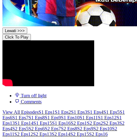
Lewati >>>
Click To Play
Turn off light
Comments
View All Episodes
S1 Eps1
S1 Eps2
S1 Eps3
S1 Eps4
S1 Eps5
S1
Eps6
S1 Eps7
S1 Eps8
S1 Eps9
S1 Eps10
S1 Eps11
S1 Eps12
S1
Eps13
S1 Eps14
S1 Eps15
S1 Eps16
S2 Eps1
S2 Eps2
S2 Eps3
S2
Eps4
S2 Eps5
S2 Eps6
S2 Eps7
S2 Eps8
S2 Eps9
S2 Eps10
S2
Eps11
S2 Eps12
S2 Eps13
S2 Eps14
S2 Eps15
S2 Eps16