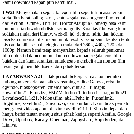
kamu download kapan pun kamu mau.
LW21
Menyediakan segala kategori film seperti film asia terbaru
serta film barat paling baru , tentu segala macam genre film mulai
dari Action , Crime , Thriller , Horror Ataupun Comedy bisa kamu
tonton serta download disini secara gratis. Kualitas film yang kami
sediakan mulai dari bluray, web-dl, hd, dvdrip, hdrip dan hdcam
bisa kamu nikmati disini dan untuk resolusi yang kami berikan tentu
bisa anda pilih sesuai keinginan mulai dari 360p, 480p, 720p dan
1080p. Namun kami tetap menyarakan kepada seluruh penikmat
film untuk tidak menonton atau mendownload segala jenis film
bajakan dan kami sarankan untuk tetap membeli atau nonton film
resmi yang memiliki lisensi dari pihak terkait.
LAYARWARNA21
Tidak pernah bekerja sama atau memiliki
hubungan kerja dengan situs streaming online Ganool, rebahin,
cgvindo, bioskopkeren, cinemaindo, dunia21, filmapik,
kawanfilm21, Fmoviez, FMZM, indoxx1, indoxxi, Juraganfilm21,
Layarkaca21, lk21, Melongfilm, nb21,Pahe in, Pusatfilm21,
Sogafime, savefilm21, Streamxxi, dan lain-lain. Kami tidak pernah
meng-host video apapun di situs savefilm21 ini. Situs ini legal dan
hanya berisi tautan menuju situs pihak ketiga seperti Acefile, Google
Drive, Uptobox, Racaty, Openload, Zippyshare, Rapidvideo, dan
lainnya.