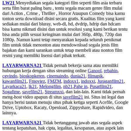
LW21
Menyediakan segala kategori film seperti film asia terbaru
serta film barat paling baru , tentu segala macam genre film mulai
dari Action , Crime , Thriller , Horror Ataupun Comedy bisa kamu
tonton serta download disini secara gratis. Kualitas film yang kami
sediakan mulai dari bluray, web-dl, hd, dvdrip, hdrip dan hdcam
bisa kamu nikmati disini dan untuk resolusi yang kami berikan tentu
bisa anda pilih sesuai keinginan mulai dari 360p, 480p, 720p dan
1080p. Namun kami tetap menyarakan kepada seluruh penikmat
film untuk tidak menonton atau mendownload segala jenis film
bajakan dan kami sarankan untuk tetap membeli atau nonton film
resmi yang memiliki lisensi dari pihak terkait.
LAYARWARNA21
Tidak pernah bekerja sama atau memiliki
hubungan kerja dengan situs streaming online
Ganool
,
rebahin
,
cgvindo
,
bioskopkeren
,
cinemaindo
,
dunia21
,
filmapik
,
kawanfilm21
,
Fmoviez
,
FMZM
,
indoxx1
,
indoxxi
,
Juraganfilm21
,
Layarkaca21
,
lk21
,
Melongfilm
,
nb21
,
Pahe in
,
Pusatfilm21
,
Sogafime
,
savefilm21
,
Streamxxi
, dan lain-lain. Kami tidak pernah
meng-host video apapun di situs
savefilm21
ini. Situs ini legal dan
hanya berisi tautan menuju situs pihak ketiga seperti Acefile, Google
Drive, Uptobox, Racaty, Openload, Zippyshare, Rapidvideo, dan
lainnya.
LAYARWARNA21
Tidak bertanggung jawab atas segala aspek
tentang kepatuhan, hak cipta, legalitas, kesopanan, atau aspek lain