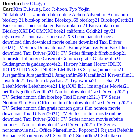
Director:
Lee Ok-gyu
Cast:
Kim Eui-sung
,
Lee Je-hoon
,
Pyo Ye-jin
#dutafilm21 —
#nonton film online
Action
Adventure
Animation
bioskop 21
bioskop online
Bioskop168
bioskop21
BioskopGratis21
Bioskopin21
bioskopkeren
Bioskopkeren21
Bioskopkerenin
BioskopXXI
BOOMXXI
bos21
california
Cekih21
cgv21
cgvmovie21
cinema21
Cinema21XXI
cinemaindo
Coeg21
download film
download movie online
download Taxi Driver
(2021) TV Series
Drama
dunia21
Family
Fantasy
Film Box
film
download Taxi Driver (2021) TV Series
filmapik
filmbioskop21
filmroster
full movie
Gosemut
Grandxxi
gratis
Gudangfilm21
Gudangmovie
gudangmovie21
History
hitman
Horror
IDLIX
IDLIX21
IDNXXI
INDOFILM
INDOXXI
juraganbioskop21
Juraganfilm
Juraganfilm21
Juraganfilm99
Kacafilm21
Kawanfilm21
layarindo21
layarkaca
layarkaca21
layarwarna21 —
lebah21
LebahMovie
Lebahmovie21
LigaXXI
lk21
los angeles
Movies21
netflix
Ngefilm
Ngefilm21
Nonton download Taxi Driver (2021)
TV Series
nonton film bioskop Taxi Driver (2021) TV Series
Nonton Film Box Office nonton film download Taxi Driver (2021)
TV Series
nonton film gratis
nonton gratis film
nonton movie
download Taxi Driver (2021) TV Series
nonton movie online
download Taxi Driver (2021) TV Series
nonton movie subtitle
indonesia Nonton download Taxi Driver (2021) TV Series
nontonmovie
ns21
Office
Planetfilm21
Popcorn21
Rajaxxi
Rebahin
Romance
Ruangmovie21
Savefilm21
Sobatfilm21
Sobatkeren