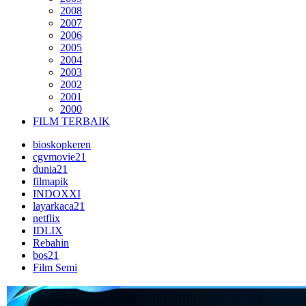
2008
2007
2006
2005
2004
2003
2002
2001
2000
FILM TERBAIK
bioskopkeren
cgvmovie21
dunia21
filmapik
INDOXXI
layarkaca21
netflix
IDLIX
Rebahin
bos21
Film Semi