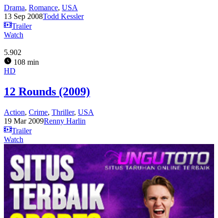
Drama
,
Romance
,
USA
13 Sep 2008
Todd Kessler
Trailer
Watch
5.902
108 min
HD
12 Rounds (2009)
Action
,
Crime
,
Thriller
,
USA
19 Mar 2009
Renny Harlin
Trailer
Watch